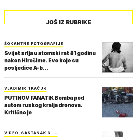
JOŠ IZ RUBRIKE
ŠOKANTNE FOTOGRAFIJE
Svijet srlja u atomski rat 81 godinu
nakon Hirošime. Evo koje su
posljedice A-b…
VLADIMIR TKAČUK
PUTINOV FANATIK Bomba pod
autom ruskog kralja dronova.
Kritično je
VIDEO: SASTANAK 6. …