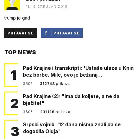
11:49 27.RUJAN 2019.
trump je gad
PRIJAVI SE
PRIJAVI SE
PUTEM
TOP NEWS
FACEBOOKA
Pad Krajine i transkripti: 'Ustaše ulaze u Knin
1
bez borbe. Mile, ovo je bežanij…
360°
312748
prikaza
Pad Krajine (2): "Ima da koljete, a ne da
2
bježite!"
360°
231129
prikaza
Srpski vojnik: '12 dana nismo znali da se
3
dogodila Oluja'