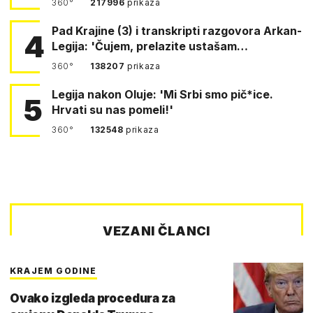
360°
217996
prikaza
Pad Krajine (3) i transkripti razgovora Arkan-
4
Legija: 'Čujem, prelazite ustašam…
360°
138207
prikaza
Legija nakon Oluje: 'Mi Srbi smo pič*ice.
5
Hrvati su nas pomeli!'
360°
132548
prikaza
VEZANI ČLANCI
KRAJEM GODINE
Ovako izgleda procedura za