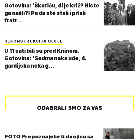
Gotovina: 'Škoriću, di je križ? Niste
ga našli?! Pa da ste stali i pitali
fratr…
REKONSTRUKCIJA OLUJE
U 11 sati bili su pred Kninom.
Gotovina: 'Sedma neka uđe, 4.
gardijska neka g…