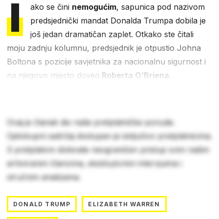
I
ako se čini
nemogućim
, sapunica pod nazivom
predsjednički mandat Donalda Trumpa dobila je
još jedan dramatičan zaplet. Otkako ste čitali
moju zadnju kolumnu, predsjednik je otpustio Johna
Boltona s pozicije savjetnika za nacionalnu sigurnost i
na njegovo mjesto doveo
Roberta O’Briena.
Ovaj je članak dio naše pretplatničke ponude.
Cjelokupni sadržaj dostupan je isključivo pretplatnicima.
S pretplatom dobivate neograničen pristup svim našim
arhiviranim člancima, ekskluzivnim intervjuima i
stručnim analizama.
DONALD TRUMP
ELIZABETH WARREN