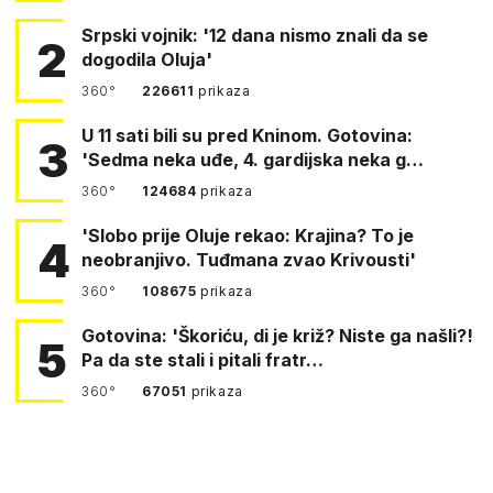
Srpski vojnik: '12 dana nismo znali da se
2
dogodila Oluja'
360°
226611
prikaza
U 11 sati bili su pred Kninom. Gotovina:
3
'Sedma neka uđe, 4. gardijska neka g…
360°
124684
prikaza
'Slobo prije Oluje rekao: Krajina? To je
4
neobranjivo. Tuđmana zvao Krivousti'
360°
108675
prikaza
Gotovina: 'Škoriću, di je križ? Niste ga našli?!
5
Pa da ste stali i pitali fratr…
360°
67051
prikaza