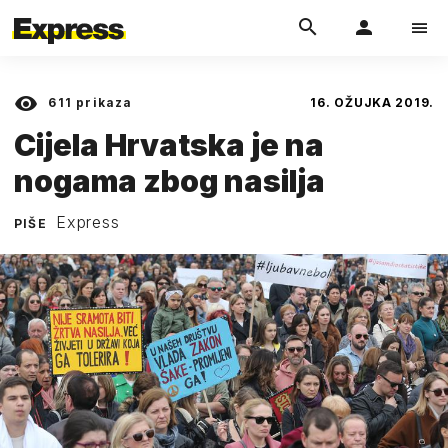
611
prikaza
16. OŽUJKA 2019.
Cijela Hrvatska je na
nogama zbog nasilja
Express
PIŠE