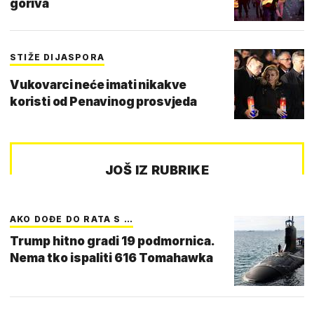
goriva
STIŽE DIJASPORA
Vukovarci neće imati nikakve
koristi od Penavinog prosvjeda
JOŠ IZ RUBRIKE
AKO DOĐE DO RATA S …
Trump hitno gradi 19 podmornica.
Nema tko ispaliti 616 Tomahawka