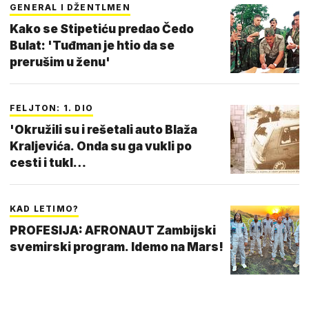
GENERAL I DŽENTLMEN
Kako se Stipetiću predao Čedo
Bulat: 'Tuđman je htio da se
prerušim u ženu'
FELJTON: 1. DIO
'Okružili su i rešetali auto Blaža
Kraljevića. Onda su ga vukli po
cesti i tukl…
KAD LETIMO?
PROFESIJA: AFRONAUT Zambijski
svemirski program. Idemo na Mars!