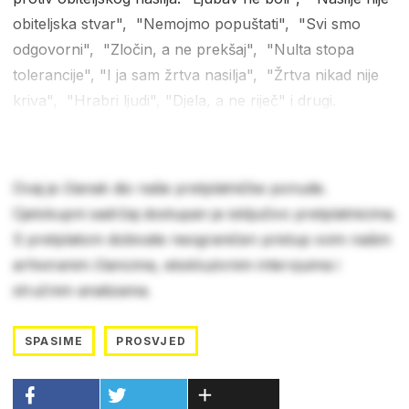
obiteljska stvar", "Nemojmo popuštati", "Svi smo
odgovorni", "Zločin, a ne prekšaj", "Nulta stopa
tolerancije", "I ja sam žrtva nasilja", "Žrtva nikad nije
kriva", "Hrabri ljudi", "Djela, a ne riječ" i drugi.
Ovaj je članak dio naše pretplatničke ponude.
Cjelokupni sadržaj dostupan je isključivo pretplatnicima.
S pretplatom dobivate neograničen pristup svim našim
arhiviranim člancima, ekskluzivnim intervjuima i
stručnim analizama.
SPASIME
PROSVJED