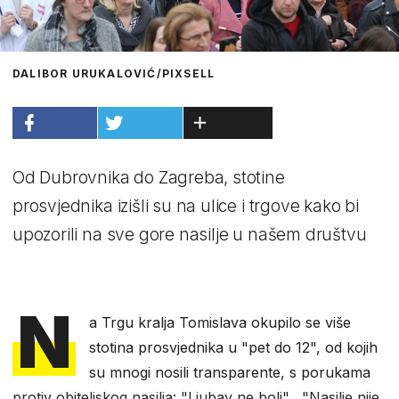
DALIBOR URUKALOVIĆ/PIXSELL
Od Dubrovnika do Zagreba, stotine
prosvjednika izišli su na ulice i trgove kako bi
upozorili na sve gore nasilje u našem društvu
N
a Trgu kralja Tomislava okupilo se više
stotina prosvjednika u "pet do 12", od kojih
su mnogi nosili transparente, s porukama
protiv obiteljskog nasilja: "Ljubav ne boli", "Nasilje nije