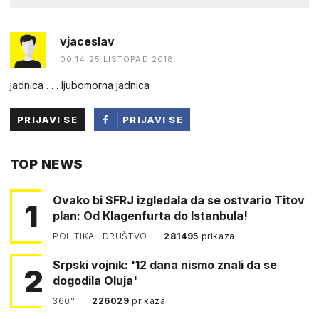
vjaceslav
00:14 25.LISTOPAD 2018.
jadnica . . . ljubomorna jadnica
PRIJAVI SE
PRIJAVI SE
PUTEM
TOP NEWS
FACEBOOKA
Ovako bi SFRJ izgledala da se ostvario Titov
1
plan: Od Klagenfurta do Istanbula!
POLITIKA I DRUŠTVO
281495
prikaza
Srpski vojnik: '12 dana nismo znali da se
2
dogodila Oluja'
360°
226029
prikaza