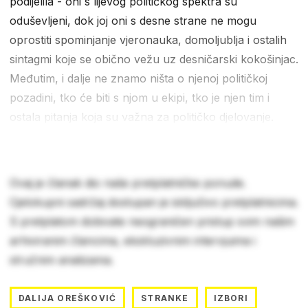
podijelila - oni s lijevog političkog spektra su
oduševljeni, dok joj oni s desne strane ne mogu
oprostiti spominjanje vjeronauka, domoljublja i ostalih
sintagmi koje se obično vežu uz desničarski kokošinjac.
Međutim, i dalje ne znamo ništa o njenoj političkoj
pozadini, tko će biti s njom u ekipi, tko je njen tim i
ostala pitanja koja su važna za političko djelovanje.
Ovaj je članak dio naše pretplatničke ponude.
Cjelokupni sadržaj dostupan je isključivo pretplatnicima.
S pretplatom dobivate neograničen pristup svim našim
arhiviranim člancima, ekskluzivnim intervjuima i
stručnim analizama.
DALIJA OREŠKOVIĆ
STRANKE
IZBORI