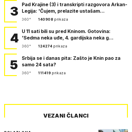
Pad Krajine (3) i transkripti razgovora Arkan-
3
Legija: 'Čujem, prelazite ustašam…
360°
140908
prikaza
U 11 sati bili su pred Kninom. Gotovina:
4
'Sedma neka uđe, 4. gardijska neka g…
360°
124274
prikaza
Srbija se i danas pita: Zašto je Knin pao za
5
samo 24 sata?
360°
111419
prikaza
VEZANI ČLANCI