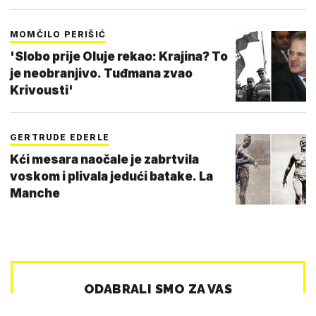
MOMČILO PERIŠIĆ
'Slobo prije Oluje rekao: Krajina? To
je neobranjivo. Tuđmana zvao
Krivousti'
GERTRUDE EDERLE
Kći mesara naočale je zabrtvila
voskom i plivala jedući batake. La
Manche