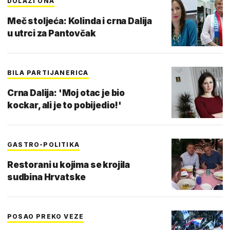
DOLAZI ONA
Meč stoljeća: Kolinda i crna Dalija
u utrci za Pantovčak
BILA PARTIJANERICA
Crna Dalija: 'Moj otac je bio
kockar, ali je to pobijedio!'
GASTRO-POLITIKA
Restorani u kojima se krojila
sudbina Hrvatske
POSAO PREKO VEZE