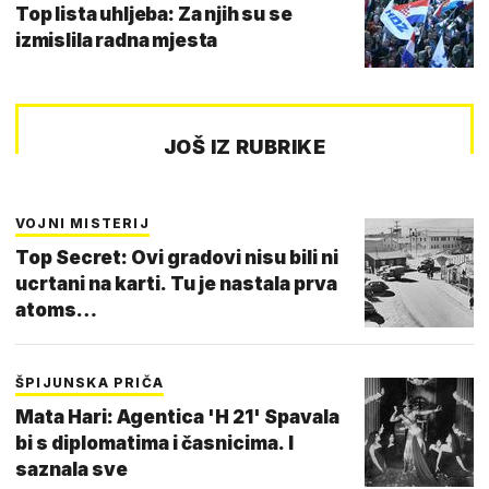
Top lista uhljeba: Za njih su se
izmislila radna mjesta
JOŠ IZ RUBRIKE
VOJNI MISTERIJ
Top Secret: Ovi gradovi nisu bili ni
ucrtani na karti. Tu je nastala prva
atoms…
ŠPIJUNSKA PRIČA
Mata Hari: Agentica 'H 21' Spavala
bi s diplomatima i časnicima. I
saznala sve