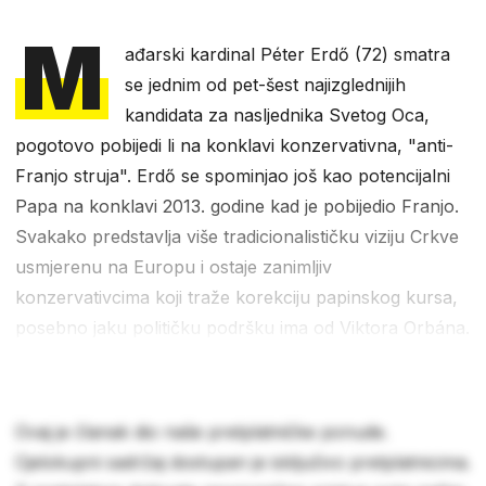
M
ađarski kardinal Péter Erdő (72) smatra
se jednim od pet-šest najizglednijih
kandidata za nasljednika Svetog Oca,
pogotovo pobijedi li na konklavi konzervativna, "anti-
Franjo struja". Erdő se spominjao još kao potencijalni
Papa na konklavi 2013. godine kad je pobijedio Franjo.
Svakako predstavlja više tradicionalističku viziju Crkve
usmjerenu na Europu i ostaje zanimljiv
konzervativcima koji traže korekciju papinskog kursa,
posebno jaku političku podršku ima od Viktora Orbána.
Ovaj je članak dio naše pretplatničke ponude.
Cjelokupni sadržaj dostupan je isključivo pretplatnicima.