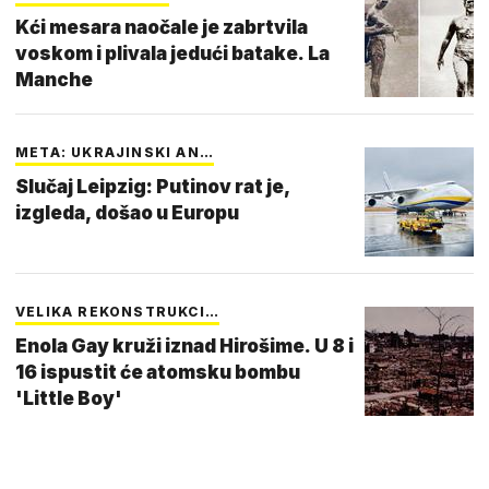
Kći mesara naočale je zabrtvila
voskom i plivala jedući batake. La
Manche
META: UKRAJINSKI AN…
Slučaj Leipzig: Putinov rat je,
izgleda, došao u Europu
VELIKA REKONSTRUKCI…
Enola Gay kruži iznad Hirošime. U 8 i
16 ispustit će atomsku bombu
'Little Boy'