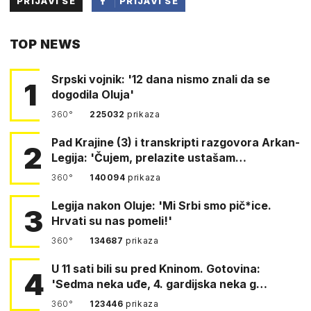
PRIJAVI SE
PRIJAVI SE
PUTEM
TOP NEWS
FACEBOOKA
Srpski vojnik: '12 dana nismo znali da se
1
dogodila Oluja'
360°
225032
prikaza
Pad Krajine (3) i transkripti razgovora Arkan-
2
Legija: 'Čujem, prelazite ustašam…
360°
140094
prikaza
Legija nakon Oluje: 'Mi Srbi smo pič*ice.
3
Hrvati su nas pomeli!'
360°
134687
prikaza
U 11 sati bili su pred Kninom. Gotovina:
4
'Sedma neka uđe, 4. gardijska neka g…
360°
123446
prikaza