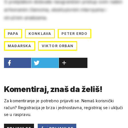
S pretplatom dobivate neograničen pristup svim našim
arhiviranim člancima, ekskluzivnim intervjuima i
stručnim analizama.
PAPA
KONKLAVA
PETER ERDO
MAĐARSKA
VIKTOR ORBAN
Komentiraj, znaš da želiš!
Za komentiranje je potrebno prijaviti se. Nemaš korisnički
račun? Registracija je brza i jednostavna, registriraj se i uključi
se u raspravu.