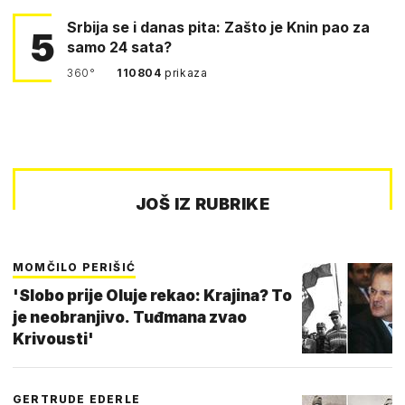
Srbija se i danas pita: Zašto je Knin pao za
5
samo 24 sata?
360°
110804
prikaza
JOŠ IZ RUBRIKE
MOMČILO PERIŠIĆ
'Slobo prije Oluje rekao: Krajina? To
je neobranjivo. Tuđmana zvao
Krivousti'
GERTRUDE EDERLE