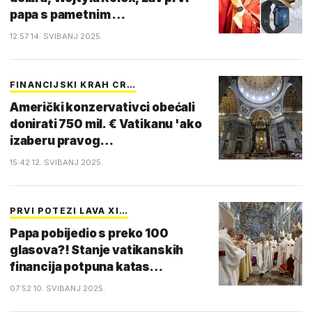
papa s pametnim …
12:57 14. SVIBANJ 2025.
FINANCIJSKI KRAH CR…
Američki konzervativci obećali
donirati 750 mil. € Vatikanu 'ako
izaberu pravog…
15:42 12. SVIBANJ 2025.
PRVI POTEZI LAVA XI…
Papa pobijedio s preko 100
glasova?! Stanje vatikanskih
financija potpuna katas…
07:52 10. SVIBANJ 2025.