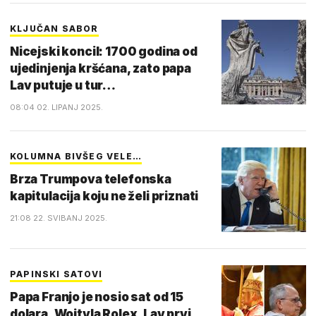
KLJUČAN SABOR
Nicejski koncil: 1700 godina od
ujedinjenja kršćana, zato papa
Lav putuje u tur…
08:04 02. LIPANJ 2025.
KOLUMNA BIVŠEG VELE…
Brza Trumpova telefonska
kapitulacija koju ne želi priznati
21:08 22. SVIBANJ 2025.
PAPINSKI SATOVI
Papa Franjo je nosio sat od 15
dolara, Wojtyla Rolex, Lav prvi