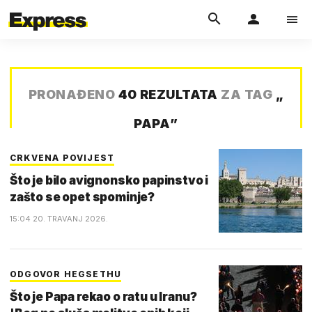
PRONAĐENO
40 REZULTATA
ZA TAG
„
PAPA
”
CRKVENA POVIJEST
Što je bilo avignonsko papinstvo i
zašto se opet spominje?
15:04 20. TRAVANJ 2026.
ODGOVOR HEGSETHU
Što je Papa rekao o ratu u Iranu?