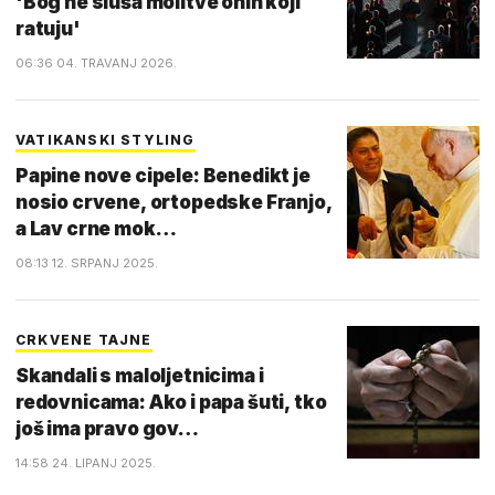
'Bog ne sluša molitve onih koji
ratuju'
06:36 04. TRAVANJ 2026.
VATIKANSKI STYLING
Papine nove cipele: Benedikt je
nosio crvene, ortopedske Franjo,
a Lav crne mok…
08:13 12. SRPANJ 2025.
CRKVENE TAJNE
Skandali s maloljetnicima i
redovnicama: Ako i papa šuti, tko
još ima pravo gov…
14:58 24. LIPANJ 2025.