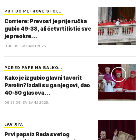
PUT DO PETROVE STOL…
Corriere: Prevost je prije ručka
gubio 49-38, ali četvrti listić sve
je preokre…
11:36 09. SVIBANJ 2025.
PORED PAPE NA BALKO…
Kako je izgubio glavni favorit
Parolin? Izdali su ga njegovi, dao
40-50 glasova…
06:55 09. SVIBANJ 2025.
LAV XIV.
Prvi papa iz Reda svetog