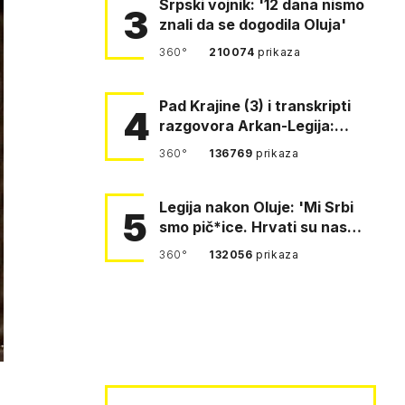
Srpski vojnik: '12 dana nismo
3
znali da se dogodila Oluja'
360°
210074
prikaza
Pad Krajine (3) i transkripti
4
razgovora Arkan-Legija:
'Čujem, prelazite ustašam…
360°
136769
prikaza
Legija nakon Oluje: 'Mi Srbi
5
smo pič*ice. Hrvati su nas
pomeli!'
360°
132056
prikaza