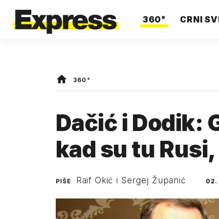
360°
CRNI SV
360°
Dačić i Dodik: 
kad su tu Rusi
Raif Okić i Sergej Županić
PIŠE
02.