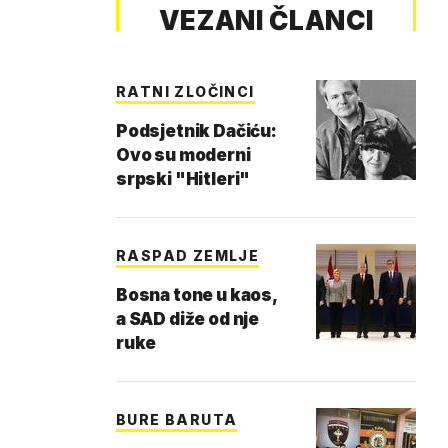
VEZANI ČLANCI
RATNI ZLOČINCI
Podsjetnik Dačiću:
Ovo su moderni
srpski "Hitleri"
RASPAD ZEMLJE
Bosna tone u kaos,
a SAD diže od nje
ruke
BURE BARUTA