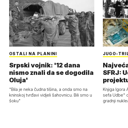
OSTALI NA PLANINI
JUGO-TRI
Srpski vojnik: '12 dana
Najveća
nismo znali da se dogodila
SFRJ: U
Oluja'
projekt
"Bila je neka čudna tišina, a onda smo na
Knjiga Igora A
kninskoj tvrđavi vidjeli šahovnicu. Bili smo u
sefa Udbe" o
šoku"
gradnji nukle