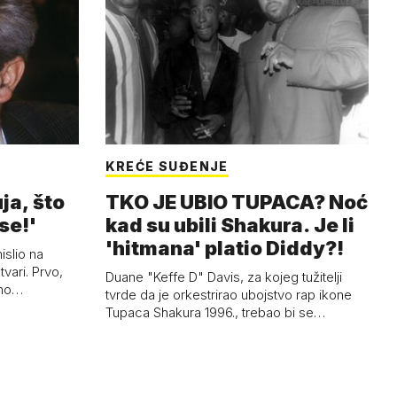
KREĆE SUĐENJE
ja, što
TKO JE UBIO TUPACA? Noć
se!'
kad su ubili Shakura. Je li
'hitmana' platio Diddy?!
islio na
tvari. Prvo,
Duane "Keffe D" Davis, za kojeg tužitelji
ano…
tvrde da je orkestrirao ubojstvo rap ikone
Tupaca Shakura 1996., trebao bi se…