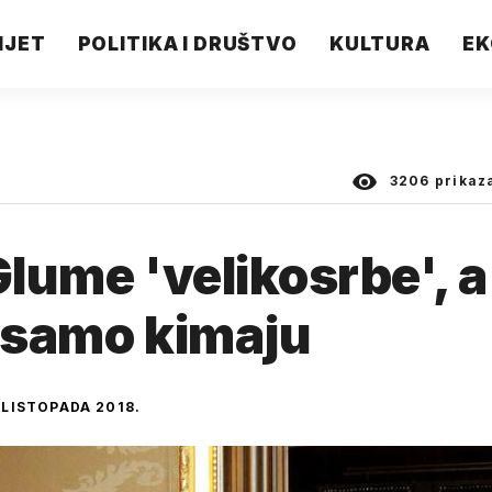
IJET
POLITIKA I DRUŠTVO
KULTURA
EK
3206
prikaz
Glume 'velikosrbe', a
, samo kimaju
 LISTOPADA 2018.