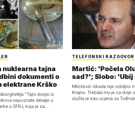
LER
TELEFONSKI RAZGOVOR
 nuklearna tajna
Martić: 'Počela Olu
dbini dokumenti o
sad?'; Slobo: 'Ubij 
u elektrane Krško
Milošević nikada nije ozbiljno m
Krajinu. Trebala mu je za dvije s
lborghettija "Tajni dosjei iz
služila je kao ucjena za Tuđm
tkriva nepoznate detalje o
arke u SFRJ, koja je za…