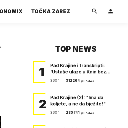
ONOMIX
TOČKA ZAREZ
TOP NEWS
a
Pad Krajine i transkripti:
1
'Ustaše ulaze u Knin bez
borbe. Mile, ovo je bežanij…
360°
312264
prikaza
Pad Krajine (2): "Ima da
2
koljete, a ne da bježite!"
360°
230741
prikaza