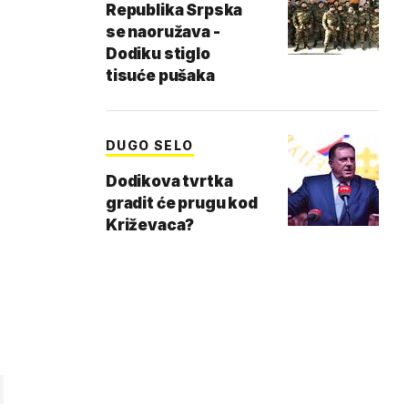
Republika Srpska
se naoružava -
Dodiku stiglo
tisuće pušaka
DUGO SELO
Dodikova tvrtka
gradit će prugu kod
Križevaca?