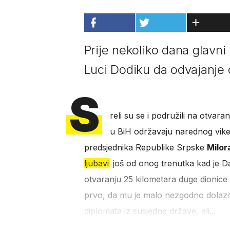
Prije nekoliko dana glavni
Luci Dodiku da odvajanje
S
reli su se i podružili na otvar
u BiH održavaju narednog vike
predsjednika Republike Srpske
Milor
ljubavi
još od onog trenutka kad je Da
otvaranju 25 kilometara duge dionice
prvo, da mu je malo nezgodno dolaziti
diplomata iz susjedne države, ali...