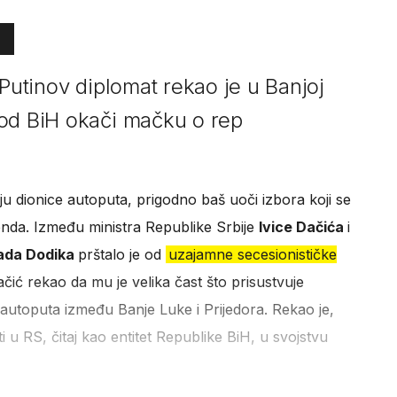
 Putinov diplomat rekao je u Banjoj
 od BiH okači mačku o rep
anju dionice autoputa, prigodno baš uoči izbora koji se
nda. Između ministra Republike Srbije
Ivice Dačića
i
ada Dodika
prštalo je od
uzajamne secesionističke
čić rekao da mu je velika čast što prisustvuje
 autoputa između Banje Luke i Prijedora. Rekao je,
 u RS, čitaj kao entitet Republike BiH, u svojstvu