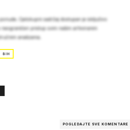
 ponude. Cjelokupni sadržaj dostupan je isključivo
e neograničen pristup svim našim arhiviranim
stručnim analizama.
BIH
POGLEDAJTE SVE
KOMENTARE