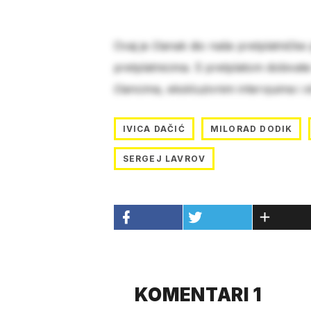
Ovaj je članak dio naše pretplatničke
pretplatnicima. S pretplatom dobivat
člancima, ekskluzivnim intervjuima i 
IVICA DAČIĆ
MILORAD DODIK
SERGEJ LAVROV
KOMENTARI 1