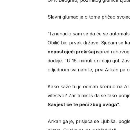
OFK Beograd, poznatog glumca Ljub
Slavni glumac je o tome pričao svojed
"Iznenadio sam se da će se automatski 
Obilić bio prvak države. Sjećam se k
nepostojeći prekršaj
ispred njihovog 
dodaje: "U 15. minuti oni daju gol. Za
odjednom svi nahrle, prvi Arkan pa ov
Kako kaže tu je odmah krenuo na Arkan
viteštvo? Zar ti misliš da se tako pob
Savjest će te peći zbog ovoga
".
Arkan ga je, prisjeća se Ljubiša, pog