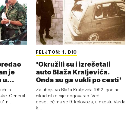
FELJTON: 1. DIO
 predao
'Okružili su i izrešetali
an je
auto Blaža Kraljevića.
m u
Onda su ga vukli po cesti'
jučnih
Za ubojstvo Blaža Kraljevića 1992. godine
ske. General
nikad nitko nije odgovarao. Već
uju" n…
desetljećima se 9. kolovoza, u mjestu Varda
k…