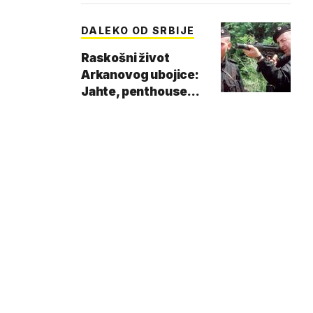
DALEKO OD SRBIJE
Raskošni život
Arkanovog ubojice:
Jahte, penthouse...