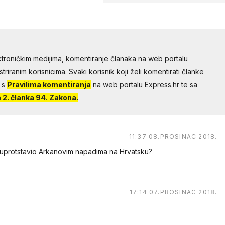
troničkim medijima, komentiranje članaka na web portalu
riranim korisnicima. Svaki korisnik koji želi komentirati članke
 s
Pravilima komentiranja
na web portalu Express.hr te sa
2. članka 94. Zakona.
11:37 08.PROSINAC 2018.
 suprotstavio Arkanovim napadima na Hrvatsku?
17:14 07.PROSINAC 2018.