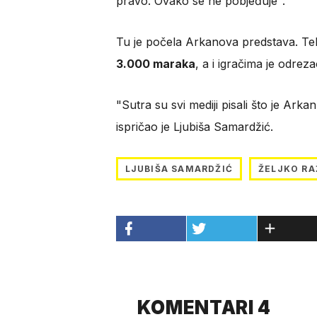
pravo. Ovako se ne pobjeđuje".
Tu je počela Arkanova predstava. Te
3.000 maraka
, a i igračima je odrez
"Sutra su svi mediji pisali što je Arka
ispričao je Ljubiša Samardžić.
LJUBIŠA SAMARDŽIĆ
ŽELJKO R
KOMENTARI 4