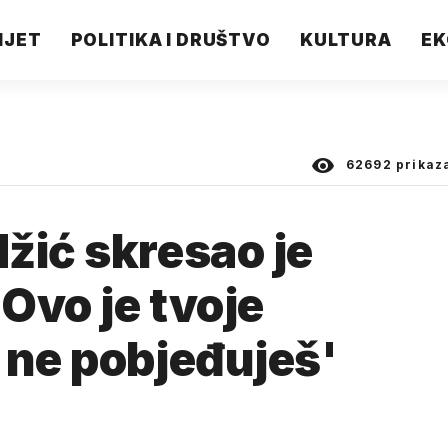
IJET
POLITIKA I DRUŠTVO
KULTURA
EK
62692
prikaz
žić skresao je
'Ovo je tvoje
 ne pobjeđuješ'