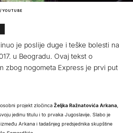
T/YOUTUBE
nuo je poslije duge i teške bolesti na
017. u Beogradu. Ovaj tekst o
 zbog nogometa Express je prvi put
 osobni projekt zločinca
Željka Ražnatovića Arkana
,
voju jedinu titulu i to prvaka Jugoslavije. Slabo je
a između Arkana i tadašnjeg predsjednika skupštine