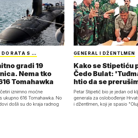
 DO RATA S …
GENERAL I DŽENTLMEN
itno gradi 19
Kako se Stipetiću
nica. Nema tko
Čedo Bulat: 'Tuđm
i 616 Tomahawka
htio da se preruši
ženu'
četiri iznimno moćne
Petar Stipetić bio je jedan od kl
s ukupno 616 Tomahawka. No
generala za oslobođenje Hrvat
dovi došli su do kraja radnog
i džentlmen, koji je spasio "Ol