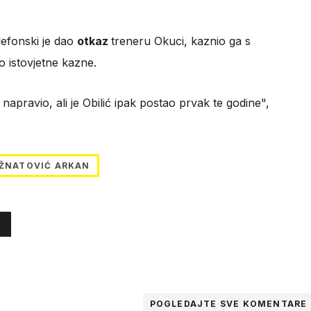
lefonski je dao
otkaz
treneru Okuci, kaznio ga s
ao istovjetne kazne.
n napravio, ali je Obilić ipak postao prvak te godine",
AŽNATOVIĆ ARKAN
POGLEDAJTE SVE
KOMENTARE