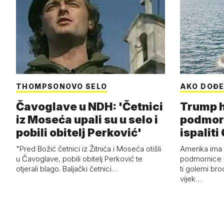
THOMPSONOVO SELO
AKO DOĐE
Čavoglave u NDH: 'Četnici
Trump h
iz Moseća upali su u selo i
podmor
pobili obitelj Perković'
ispalit
"Pred Božić četnici iz Žitnića i Moseća otišli
Amerika ima 
u Čavoglave, pobili obitelj Perković te
podmornice 
otjerali blago. Baljački četnici…
ti golemi bro
vijek…