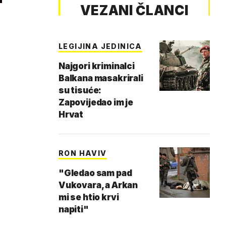
VEZANI ČLANCI
LEGIJINA JEDINICA
Najgori kriminalci
Balkana masakrirali
su tisuće:
Zapovijedao im je
Hrvat
RON HAVIV
"Gledao sam pad
Vukovara, a Arkan
mi se htio krvi
napiti"