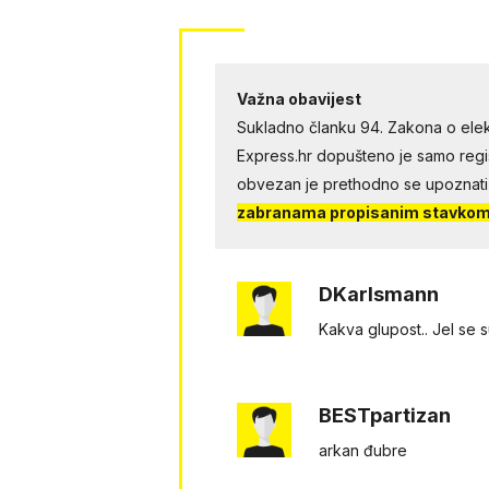
Važna obavijest
Sukladno članku 94. Zakona o elek
Express.hr dopušteno je samo regist
obvezan je prethodno se upoznati
zabranama propisanim stavkom 
DKarlsmann
Kakva glupost.. Jel se
BESTpartizan
arkan đubre