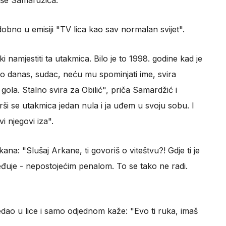
iše Samardžića.
obno u emisiji "TV lica kao sav normalan svijet".
namjestiti ta utakmica. Bilo je to 1998. godine kad je
ao danas, sudac, neću mu spominjati ime, svira
gola. Stalno svira za Obilić", priča Samardžić i
vrši se utakmica jedan nula i ja uđem u svoju sobu. I
i njegovi iza".
a: "Slušaj Arkane, ti govoriš o viteštvu?! Gdje ti je
jeđuje - nepostojećim penalom. To se tako ne radi.
ledao u lice i samo odjednom kaže: "Evo ti ruka, imaš