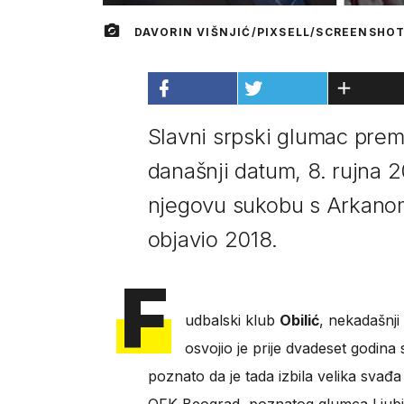
DAVORIN VIŠNJIĆ/PIXSELL/SCREENSHO
Slavni srpski glumac premi
današnji datum, 8. rujna 2
njegovu sukobu s Arkanom
objavio 2018.
F
udbalski klub
Obilić
, nekadašnji
osvojio je prije dvadeset godina s
poznato da je tada izbila velika svađ