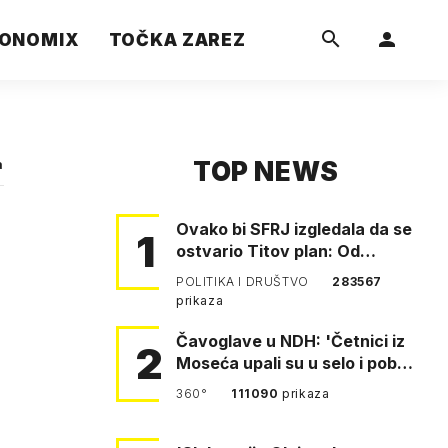
ONOMIX
TOČKA ZAREZ
TOP NEWS
a
Ovako bi SFRJ izgledala da se
1
ostvario Titov plan: Od
Klagenfurta do Istanbula!
POLITIKA I DRUŠTVO
283567
prikaza
Čavoglave u NDH: 'Četnici iz
2
Moseća upali su u selo i pobili
obitelj Perković'
360°
111090
prikaza