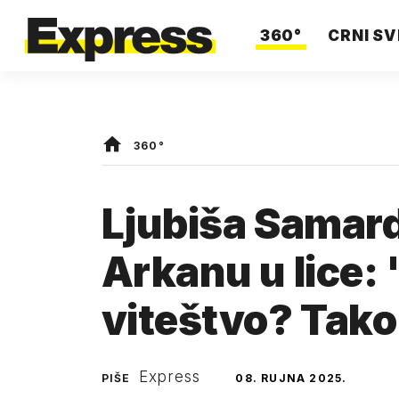
360°
CRNI SV
360°
Ljubiša Samard
Arkanu u lice: 
viteštvo? Tako
Express
PIŠE
08. RUJNA 2025.