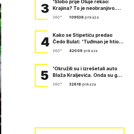
'Slobo prije Oluje rekao:
3
Krajina? To je neobranjivo.
Tuđmana zvao Krivousti'
360°
109538
prikaza
Kako se Stipetiću predao
4
Čedo Bulat: 'Tuđman je htio
da se prerušim u ženu'
360°
42009
prikaza
'Okružili su i izrešetali auto
5
Blaža Kraljevića. Onda su ga
vukli po cesti'
360°
32618
prikaza