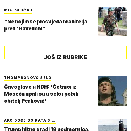
MOJ SLUČAJ
"Ne bojim se prosvjeda branitelja
pred 'Gavellom'"
JOŠ IZ RUBRIKE
THOMPSONOVO SELO
Čavoglave u NDH: 'Četnici iz
Moseća upali su u selo i pobili
obitelj Perković'
AKO DOĐE DO RATA S …
Trump hitno gradi 19 podmornica.