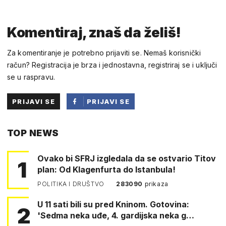
Komentiraj, znaš da želiš!
Za komentiranje je potrebno prijaviti se. Nemaš korisnički
račun? Registracija je brza i jednostavna, registriraj se i uključi
se u raspravu.
PRIJAVI SE
PRIJAVI SE
PUTEM
TOP NEWS
FACEBOOKA
Ovako bi SFRJ izgledala da se ostvario Titov
1
plan: Od Klagenfurta do Istanbula!
POLITIKA I DRUŠTVO
283090
prikaza
U 11 sati bili su pred Kninom. Gotovina:
2
'Sedma neka uđe, 4. gardijska neka g…