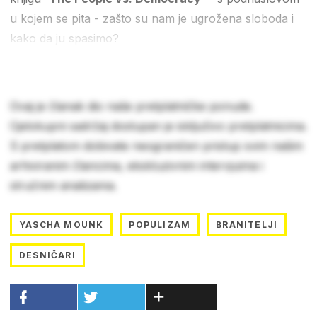
u kojem se pita - zašto su nam je ugrožena sloboda i
kako da ju spasimo?
Ovaj je članak dio naše pretplatničke ponude.
Cjelokupni sadržaj dostupan je isključivo pretplatnicima.
S pretplatom dobivate neograničen pristup svim našim
arhiviranim člancima, ekskluzivnim intervjuima i
stručnim analizama.
YASCHA MOUNK
POPULIZAM
BRANITELJI
DESNIČARI