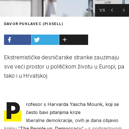
1/5
DAVOR PUKLAVEC (PIXSELL)
Ekstremističke desničarske stranke zauzimaju
sve veći prostor u političkom životu u Europi, pa
tako i u Hrvatskoj
P
rofesor s Harvarda Yascha Mounk, koji se
često bavi pitanjima krize
liberalne demokracije, ovih je dana objavio
knjigu
'The People vs. Democracy'
- s podnaslovom