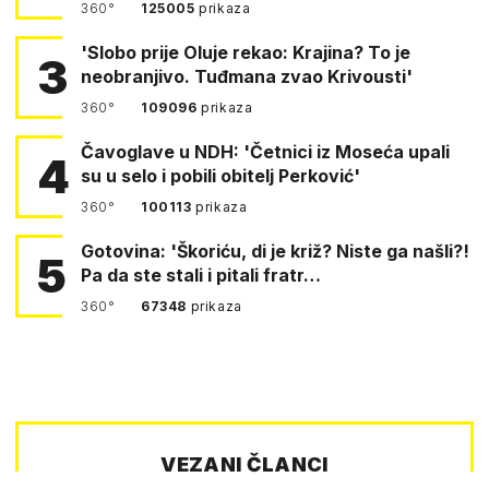
360°
125005
prikaza
'Slobo prije Oluje rekao: Krajina? To je
3
neobranjivo. Tuđmana zvao Krivousti'
360°
109096
prikaza
Čavoglave u NDH: 'Četnici iz Moseća upali
4
su u selo i pobili obitelj Perković'
360°
100113
prikaza
Gotovina: 'Škoriću, di je križ? Niste ga našli?!
5
Pa da ste stali i pitali fratr…
360°
67348
prikaza
VEZANI ČLANCI