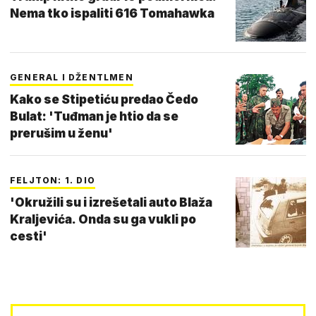
Nema tko ispaliti 616 Tomahawka
GENERAL I DŽENTLMEN
Kako se Stipetiću predao Čedo
Bulat: 'Tuđman je htio da se
prerušim u ženu'
FELJTON: 1. DIO
'Okružili su i izrešetali auto Blaža
Kraljevića. Onda su ga vukli po
cesti'