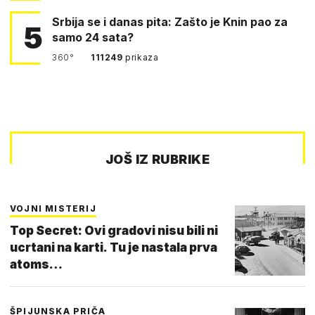
Srbija se i danas pita: Zašto je Knin pao za
5
samo 24 sata?
360°
111249
prikaza
JOŠ IZ RUBRIKE
VOJNI MISTERIJ
Top Secret: Ovi gradovi nisu bili ni
ucrtani na karti. Tu je nastala prva
atoms…
ŠPIJUNSKA PRIČA