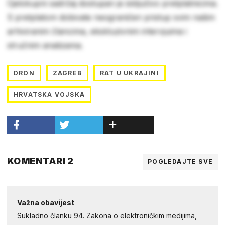
Cjelokupni sadržaj dostupan je isključivo pretplatnicima.
S pretplatom dobivate neograničen pristup svim našim
arhiviranim člancima, ekskluzivnim intervjuima i
stručnim analizama.
DRON
ZAGREB
RAT U UKRAJINI
HRVATSKA VOJSKA
KOMENTARI 2
POGLEDAJTE SVE
Važna obavijest
Sukladno članku 94. Zakona o elektroničkim medijima,