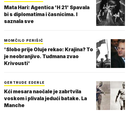
Mata Hari: Agentica 'H 21' Spavala
bi s diplomatima i časnicima. I
saznala sve
MOMČILO PERIŠIĆ
'Slobo prije Oluje rekao: Krajina? To
je neobranjivo. Tuđmana zvao
Krivousti'
GERTRUDE EDERLE
Kći mesara naočale je zabrtvila
voskom i plivala jedući batake. La
Manche