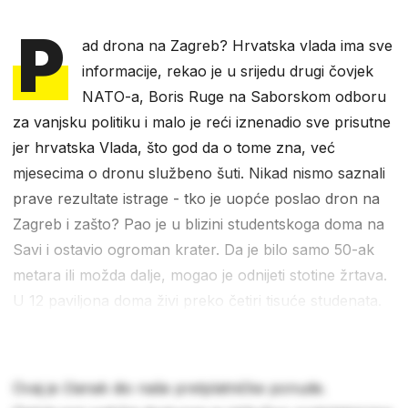
P
ad drona na Zagreb? Hrvatska vlada ima sve
informacije, rekao je u srijedu drugi čovjek
NATO-a, Boris Ruge na Saborskom odboru
za vanjsku politiku i malo je reći iznenadio sve prisutne
jer hrvatska Vlada, što god da o tome zna, već
mjesecima o dronu službeno šuti. Nikad nismo saznali
prave rezultate istrage - tko je uopće poslao dron na
Zagreb i zašto? Pao je u blizini studentskoga doma na
Savi i ostavio ogroman krater. Da je bilo samo 50-ak
metara ili možda dalje, mogao je odnijeti stotine žrtava.
U 12 paviljona doma živi preko četiri tisuće studenata.
Ovaj je članak dio naše pretplatničke ponude.