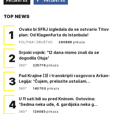
PRIJAVI SE
PRIJAVI SE
PUTEM
TOP NEWS
FACEBOOKA
Ovako bi SFRJ izgledala da se ostvario Titov
1
plan: Od Klagenfurta do Istanbula!
POLITIKA I DRUŠTVO
280869
prikaza
Srpski vojnik: '12 dana nismo znali da se
2
dogodila Oluja'
360°
225776
prikaza
Pad Krajine (3) i transkripti razgovora Arkan-
3
Legija: 'Čujem, prelazite ustašam…
360°
140700
prikaza
U 11 sati bili su pred Kninom. Gotovina:
4
'Sedma neka uđe, 4. gardijska neka g…
360°
124083
prikaza