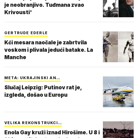
je neobranjivo. Tuđmana zvao
Krivousti'
GERTRUDE EDERLE
Kći mesara naočale je zabrtvila
voskom i plivala jedući batake. La
Manche
META: UKRAJINSKI AN…
Slučaj Leipzig: Putinov rat je,
izgleda, došao u Europu
VELIKA REKONSTRUKCI…
Enola Gay kruži iznad Hirošime. U 8 i