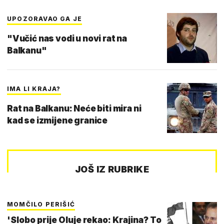
UPOZORAVAO GA JE
"Vučić nas vodi u novi rat na
Balkanu"
IMA LI KRAJA?
Rat na Balkanu: Neće biti mira ni
kad se izmijene granice
JOŠ IZ RUBRIKE
MOMČILO PERIŠIĆ
'Slobo prije Oluje rekao: Krajina? To