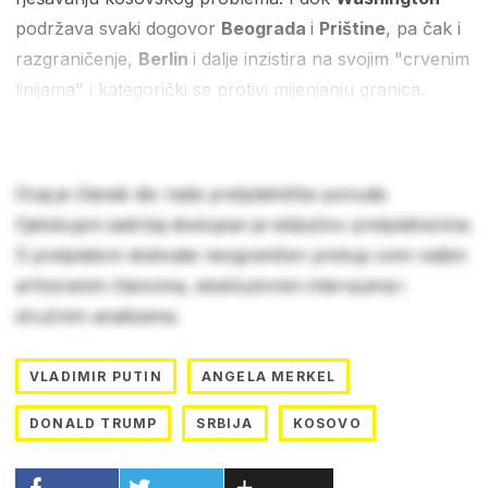
podržava svaki dogovor
Beograda
i
Prištine
, pa čak i
razgraničenje,
Berlin
i dalje inzistira na svojim "crvenim
linijama" i kategorički se protivi mijenjanju granica.
Ovaj je članak dio naše pretplatničke ponude.
Cjelokupni sadržaj dostupan je isključivo pretplatnicima.
S pretplatom dobivate neograničen pristup svim našim
arhiviranim člancima, ekskluzivnim intervjuima i
stručnim analizama.
VLADIMIR PUTIN
ANGELA MERKEL
DONALD TRUMP
SRBIJA
KOSOVO