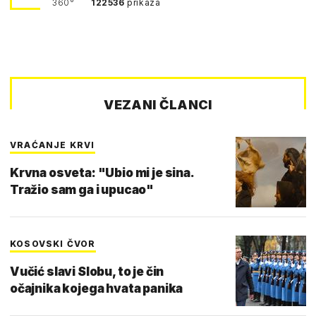
360°
122536
prikaza
VEZANI ČLANCI
VRAĆANJE KRVI
Krvna osveta: "Ubio mi je sina.
Tražio sam ga i upucao"
KOSOVSKI ČVOR
Vučić slavi Slobu, to je čin
očajnika kojega hvata panika