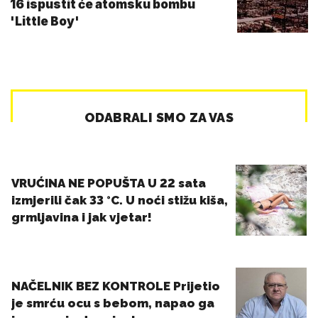
16 ispustit će atomsku bombu
'Little Boy'