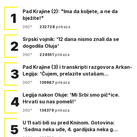
Pad Krajine (2): "Ima da koljete, a ne da
1
bježite!"
360°
232728
prikaza
Srpski vojnik: '12 dana nismo znali da se
2
dogodila Oluja'
360°
224551
prikaza
Pad Krajine (3) i transkripti razgovora Arkan-
3
Legija: 'Čujem, prelazite ustašam…
360°
139667
prikaza
Legija nakon Oluje: 'Mi Srbi smo pič*ice.
4
Hrvati su nas pomeli!'
360°
134379
prikaza
U 11 sati bili su pred Kninom. Gotovina:
5
'Sedma neka uđe, 4. gardijska neka g…