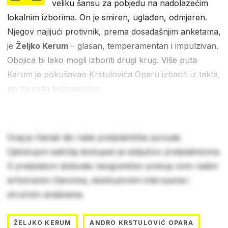
veliku šansu za pobjedu na nadolazećim
lokalnim izborima. On je smiren, uglađen, odmjeren.
Njegov najljući protivnik, prema dosadašnjim anketama,
je
Željko Kerum
– glasan, temperamentan i impulzivan.
Obojica bi lako mogli izboriti drugi krug. Više puta
Kerum je pokušavao Krstulovića Oparu izbaciti iz takta,
no za sada bezuspješno.
Ovaj je članak dio naše pretplatničke ponude.
Cjelokupni sadržaj dostupan je isključivo pretplatnicima.
S pretplatom dobivate neograničen pristup svim našim
arhiviranim člancima, ekskluzivnim intervjuima i
stručnim analizama.
ŽELJKO KERUM
ANDRO KRSTULOVIĆ OPARA