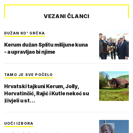
VEZANI ČLANCI
DUŽAN KO' GRČKA
Kerum dužan Splitu milijune kuna
- a upravljao bi njime
TAMO JE SVE POČELO
Hrvatski tajkuni Kerum, Jolly,
Horvatinčić, Rajić i Kutle nekoć su
živjeli u st…
UOČI IZBORA