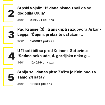
Srpski vojnik: '12 dana nismo znali da se
2
dogodila Oluja'
360°
226021
prikaza
Pad Krajine (3) i transkripti razgovora Arkan-
3
Legija: 'Čujem, prelazite ustašam…
360°
140902
prikaza
U 11 sati bili su pred Kninom. Gotovina:
4
'Sedma neka uđe, 4. gardijska neka g…
360°
124269
prikaza
Srbija se i danas pita: Zašto je Knin pao za
5
samo 24 sata?
360°
111415
prikaza