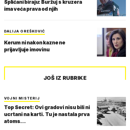
Splićani biraju: Buržuj s kruzera
ima veća prava od njih
DALIJA OREŠKOVIĆ
Kerum ni nakon kazne ne
prijavljuje imovinu
JOŠ IZ RUBRIKE
VOJNI MISTERIJ
Top Secret: Ovi gradovi nisu bili ni
ucrtani na karti. Tu je nastala prva
atoms…