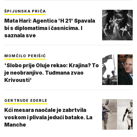
ŠPIJUNSKA PRIČA
Mata Hari: Agentica 'H 21' Spavala
bi s diplomatima i časnicima. I
saznala sve
MOMČILO PERIŠIĆ
'Slobo prije Oluje rekao: Krajina? To
je neobranjivo. Tuđmana zvao
Krivousti'
GERTRUDE EDERLE
Kći mesara naočale je zabrtvila
voskom i plivala jedući batake. La
Manche