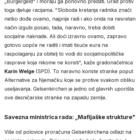
„Bürgergeld" i moraju ga ponovno predati. Grad protiv
toga djeluje racijama. "Sloboda kretanja radnika znači:
netko dođe ovamo, najprije radi i ako onda na nesretan
način izgubi posao, tada, naravno, treba dobiti
socijalne naknade. Ali doći izravno ovamo, zapravo
gotovo uopće ne raditi i imati tisuće eura na
raspolaganju za obitelj to vodi do socijalnopolitičke
rasprave koja nikome ne koristi“, kaže gradonačelnica
Karin Welge
(SPD). To naravno koriste stranke poput
Alternative za Njemačku koje se protive svakom obliku
useljavanja. Gelsenkirchen je jedno od glavnih uporišta
ove desničarske stranke na zapadu zemlje.
Savezna ministrica rada: „Mafijaške strukture"
Više od polovice proračuna Gelsenkirchena odlazi na