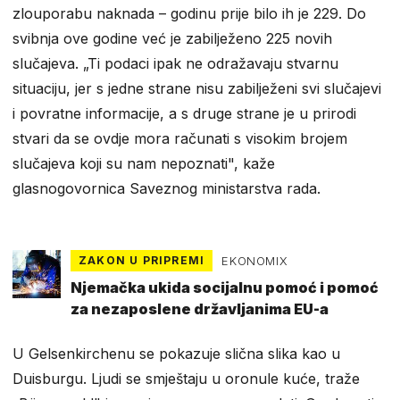
zlouporabu naknada – godinu prije bilo ih je 229. Do
svibnja ove godine već je zabilježeno 225 novih
slučajeva. „Ti podaci ipak ne odražavaju stvarnu
situaciju, jer s jedne strane nisu zabilježeni svi slučajevi
i povratne informacije, a s druge strane je u prirodi
stvari da se ovdje mora računati s visokim brojem
slučajeva koji su nam nepoznati", kaže
glasnogovornica Saveznog ministarstva rada.
ZAKON U PRIPREMI
EKONOMIX
Njemačka ukida socijalnu pomoć i pomoć
za nezaposlene državljanima EU-a
U Gelsenkirchenu se pokazuje slična slika kao u
Duisburgu. Ljudi se smještaju u oronule kuće, traže