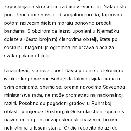
zaposlenja sa skraćenim radnim vremenom. Nakon što
pogođeni prime novac od socijalnog ureda, taj novac
potom najvećim dijelom moraju ponovno predati
bandama. S obzirom da lažno uposleni u Njemačku
dolaze s (često brojnim) članovima obitelji, šteta po
socijalnu blagajnu je ogromna jer država plaća za
svakog člana obitelji.
Iznajmljivači stanova i poslodavci pritom su djelomično
isti ili usko povezani. Budući da takvih uvjeta nema u
svim općinama, shema se, prema navodima Saveznog
ministarstva rada, ne može promatrati na nacionalnoj
razini. Posebno su pogođeni gradovi u Ruhrskoj
oblasti, primjerice Duisburg ili Gelsenkirchen, općine s
najvećom stopom nezaposlenosti i najvećim brojem
nekretnina u lošem stanju. Ondje redovito dolazi do