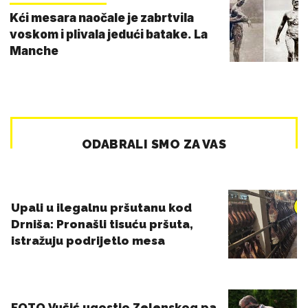
Kći mesara naočale je zabrtvila
voskom i plivala jedući batake. La
Manche