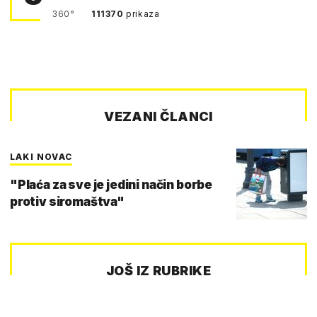
360°
111370
prikaza
VEZANI ČLANCI
LAKI NOVAC
"Plaća za sve je jedini način borbe
protiv siromaštva"
JOŠ IZ RUBRIKE