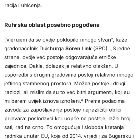
racija i uhićenja.
Ruhrska oblast posebno pogođena
„Vjerujem da se ovdje poklopilo mnogo stvari“, kaže
gradonačelnik Duisburga
Sören Link
(SPD). „S jedne
strane, ovdje već postoje odgovarajuće etničke
zajednice. Dakle, dolazak je relativno olakšan. U
usporedbi s drugim gradovima postoji relativno mnogo
jeftinog stambenog prostora. Možda postoje i drugi
razlozi, ali mislim da su to već bitni argumenti, koji su
mi barem uvijek iznova iznošeni.“ Prema podacima
zavoda za zapošljavanje postoje najrazličitiji oblici
prijevara: poslodavci koji uopće ne postoje, lažni broj
sati, rad na crno. To omogućuje i sloboda kretanja
radnika unutar EU, koja od 2014. vrijedi i za Bugarsku i