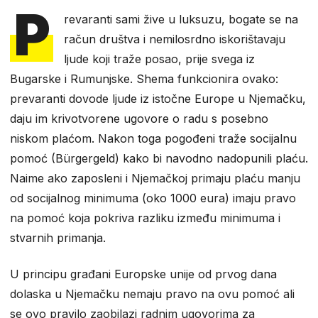
P
revaranti sami žive u luksuzu, bogate se na
račun društva i nemilosrdno iskorištavaju
ljude koji traže posao, prije svega iz
Bugarske i Rumunjske. Shema funkcionira ovako:
prevaranti dovode ljude iz istočne Europe u Njemačku,
daju im krivotvorene ugovore o radu s posebno
niskom plaćom. Nakon toga pogođeni traže socijalnu
pomoć (Bürgergeld) kako bi navodno nadopunili plaću.
Naime ako zaposleni i Njemačkoj primaju plaću manju
od socijalnog minimuma (oko 1000 eura) imaju pravo
na pomoć koja pokriva razliku između minimuma i
stvarnih primanja.
U principu građani Europske unije od prvog dana
dolaska u Njemačku nemaju pravo na ovu pomoć ali
se ovo pravilo zaobilazi radnim ugovorima za