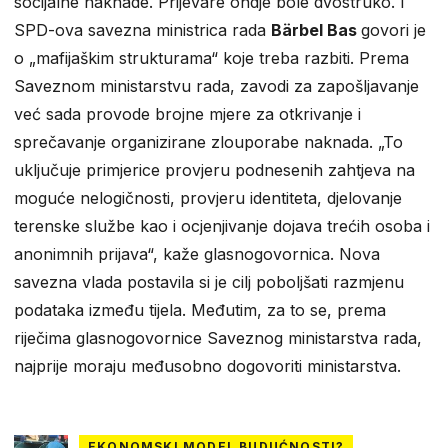
socijalne naknade. Prijevare ondje bole dvostruko. I
SPD-ova savezna ministrica rada
Bärbel Bas
govori je
o „mafijaškim strukturama“ koje treba razbiti. Prema
Saveznom ministarstvu rada, zavodi za zapošljavanje
već sada provode brojne mjere za otkrivanje i
sprečavanje organizirane zlouporabe naknada. „To
uključuje primjerice provjeru podnesenih zahtjeva na
moguće nelogičnosti, provjeru identiteta, djelovanje
terenske službe kao i ocjenjivanje dojava trećih osoba i
anonimnih prijava“, kaže glasnogovornica. Nova
savezna vlada postavila si je cilj poboljšati razmjenu
podataka između tijela. Međutim, za to se, prema
riječima glasnogovornice Saveznog ministarstva rada,
najprije moraju međusobno dogovoriti ministarstva.
EKONOMSKI MODEL BUDUĆNOSTI?