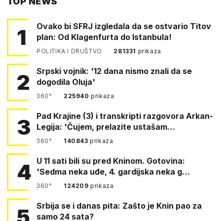
TOP NEWS
FACEBOOKA
Ovako bi SFRJ izgledala da se ostvario Titov
1
plan: Od Klagenfurta do Istanbula!
POLITIKA I DRUŠTVO
281331
prikaza
Srpski vojnik: '12 dana nismo znali da se
2
dogodila Oluja'
360°
225940
prikaza
Pad Krajine (3) i transkripti razgovora Arkan-
3
Legija: 'Čujem, prelazite ustašam…
360°
140843
prikaza
U 11 sati bili su pred Kninom. Gotovina:
4
'Sedma neka uđe, 4. gardijska neka g…
360°
124209
prikaza
Srbija se i danas pita: Zašto je Knin pao za
5
samo 24 sata?