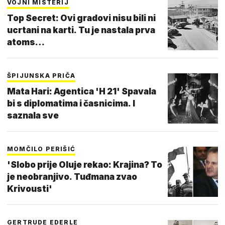
VOJNI MISTERIJ
Top Secret: Ovi gradovi nisu bili ni
ucrtani na karti. Tu je nastala prva
atoms…
ŠPIJUNSKA PRIČA
Mata Hari: Agentica 'H 21' Spavala
bi s diplomatima i časnicima. I
saznala sve
MOMČILO PERIŠIĆ
'Slobo prije Oluje rekao: Krajina? To
je neobranjivo. Tuđmana zvao
Krivousti'
GERTRUDE EDERLE