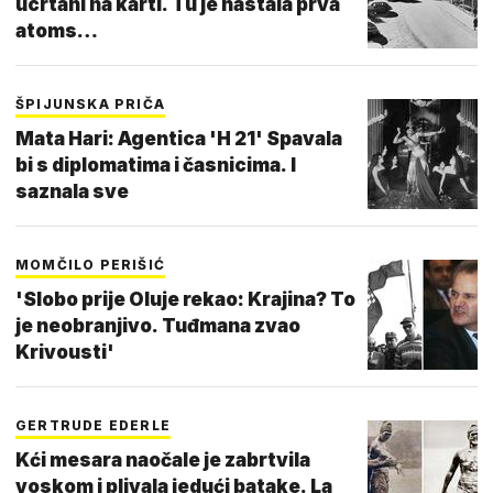
ucrtani na karti. Tu je nastala prva
atoms…
ŠPIJUNSKA PRIČA
Mata Hari: Agentica 'H 21' Spavala
bi s diplomatima i časnicima. I
saznala sve
MOMČILO PERIŠIĆ
'Slobo prije Oluje rekao: Krajina? To
je neobranjivo. Tuđmana zvao
Krivousti'
GERTRUDE EDERLE
Kći mesara naočale je zabrtvila
voskom i plivala jedući batake. La