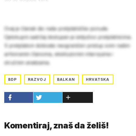
Ovaj je članak dio naše pretplatničke ponude.
Cjelokupni sadržaj dostupan je isključivo pretplatnicima.
S pretplatom dobivate neograničen pristup svim našim
arhiviranim člancima, ekskluzivnim intervjuima i
stručnim analizama.
BDP
RAZVOJ
BALKAN
HRVATSKA
Komentiraj, znaš da želiš!