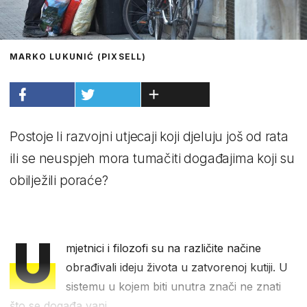
MARKO LUKUNIĆ (PIXSELL)
Postoje li razvojni utjecaji koji djeluju još od rata
ili se neuspjeh mora tumačiti događajima koji su
obilježili poraće?
U
mjetnici i filozofi su na različite načine
obrađivali ideju života u zatvorenoj kutiji. U
sistemu u kojem biti unutra znači ne znati
što se događa vani.