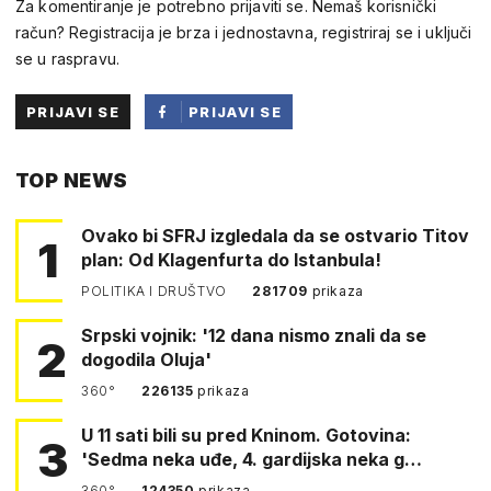
Za komentiranje je potrebno prijaviti se. Nemaš korisnički
račun? Registracija je brza i jednostavna, registriraj se i uključi
se u raspravu.
PRIJAVI SE
PRIJAVI SE
PUTEM
TOP NEWS
FACEBOOKA
Ovako bi SFRJ izgledala da se ostvario Titov
1
plan: Od Klagenfurta do Istanbula!
POLITIKA I DRUŠTVO
281709
prikaza
Srpski vojnik: '12 dana nismo znali da se
2
dogodila Oluja'
360°
226135
prikaza
U 11 sati bili su pred Kninom. Gotovina:
3
'Sedma neka uđe, 4. gardijska neka g…
360°
124350
prikaza