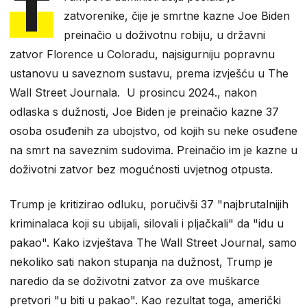
T
zatvorenike, čije je smrtne kazne Joe Biden
preinačio u doživotnu robiju, u državni
zatvor Florence u Coloradu, najsigurniju popravnu
ustanovu u saveznom sustavu, prema izvješću u The
Wall Street Journala. U prosincu 2024., nakon
odlaska s dužnosti, Joe Biden je preinačio kazne 37
osoba osuđenih za ubojstvo, od kojih su neke osuđene
na smrt na saveznim sudovima. Preinačio im je kazne u
doživotni zatvor bez mogućnosti uvjetnog otpusta.
Trump je kritizirao odluku, poručivši 37 "najbrutalnijih
kriminalaca koji su ubijali, silovali i pljačkali" da "idu u
pakao". Kako izvještava The Wall Street Journal, samo
nekoliko sati nakon stupanja na dužnost, Trump je
naredio da se doživotni zatvor za ove muškarce
pretvori "u biti u pakao". Kao rezultat toga, američki