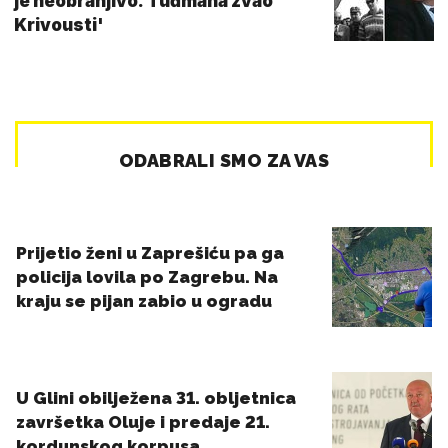
je neobranjivo. Tuđmana zvao
Krivousti'