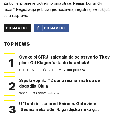
Za komentiranje je potrebno prijaviti se. Nemaš korisnički
račun? Registracija je brza i jednostavna, registriraj se i uključi
se u raspravu.
PRIJAVI SE
PRIJAVI SE
PUTEM
TOP NEWS
FACEBOOKA
Ovako bi SFRJ izgledala da se ostvario Titov
1
plan: Od Klagenfurta do Istanbula!
POLITIKA I DRUŠTVO
282389
prikaza
Srpski vojnik: '12 dana nismo znali da se
2
dogodila Oluja'
360°
226392
prikaza
U 11 sati bili su pred Kninom. Gotovina:
3
'Sedma neka uđe, 4. gardijska neka g…