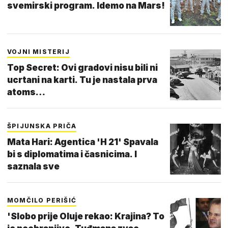
svemirski program. Idemo na Mars!
VOJNI MISTERIJ
Top Secret: Ovi gradovi nisu bili ni
ucrtani na karti. Tu je nastala prva
atoms…
ŠPIJUNSKA PRIČA
Mata Hari: Agentica 'H 21' Spavala
bi s diplomatima i časnicima. I
saznala sve
MOMČILO PERIŠIĆ
'Slobo prije Oluje rekao: Krajina? To