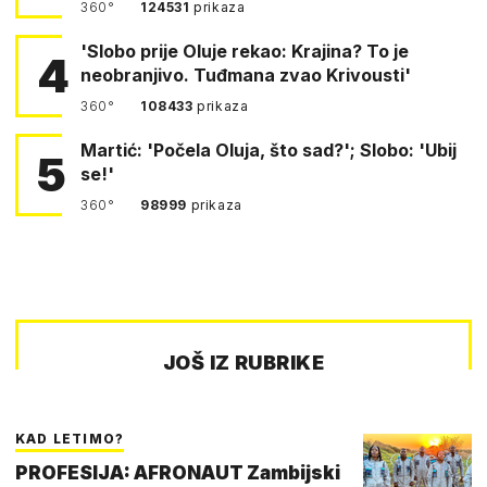
360°
124531
prikaza
'Slobo prije Oluje rekao: Krajina? To je
4
neobranjivo. Tuđmana zvao Krivousti'
360°
108433
prikaza
Martić: 'Počela Oluja, što sad?'; Slobo: 'Ubij
5
se!'
360°
98999
prikaza
JOŠ IZ RUBRIKE
KAD LETIMO?
PROFESIJA: AFRONAUT Zambijski