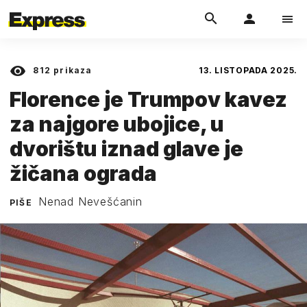
812
prikaza
13. LISTOPADA 2025.
Florence je Trumpov kavez
za najgore ubojice, u
dvorištu iznad glave je
žičana ograda
Nenad Nevešćanin
PIŠE