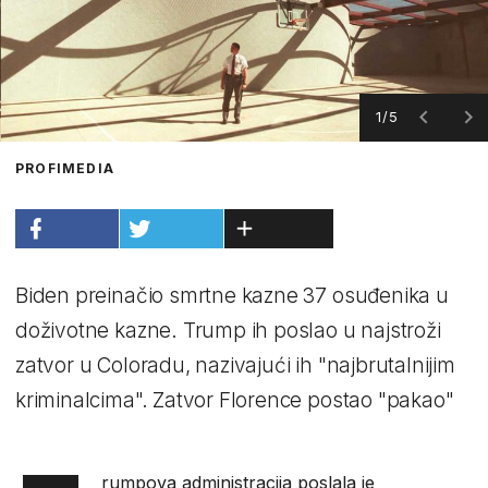
1/5
PROFIMEDIA
Biden preinačio smrtne kazne 37 osuđenika u
doživotne kazne. Trump ih poslao u najstroži
zatvor u Coloradu, nazivajući ih "najbrutalnijim
kriminalcima". Zatvor Florence postao "pakao"
rumpova administracija poslala je