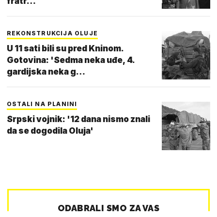
fratr…
REKONSTRUKCIJA OLUJE
U 11 sati bili su pred Kninom.
Gotovina: 'Sedma neka uđe, 4.
gardijska neka g…
OSTALI NA PLANINI
Srpski vojnik: '12 dana nismo znali
da se dogodila Oluja'