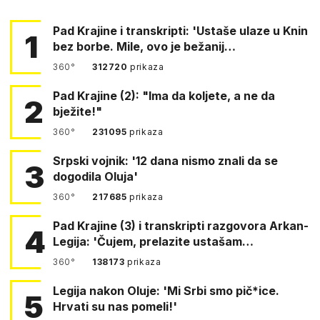
Pad Krajine i transkripti: 'Ustaše ulaze u Knin
1
bez borbe. Mile, ovo je bežanij…
360°
312720
prikaza
Pad Krajine (2): "Ima da koljete, a ne da
2
bježite!"
360°
231095
prikaza
Srpski vojnik: '12 dana nismo znali da se
3
dogodila Oluja'
360°
217685
prikaza
Pad Krajine (3) i transkripti razgovora Arkan-
4
Legija: 'Čujem, prelazite ustašam…
360°
138173
prikaza
Legija nakon Oluje: 'Mi Srbi smo pič*ice.
5
Hrvati su nas pomeli!'