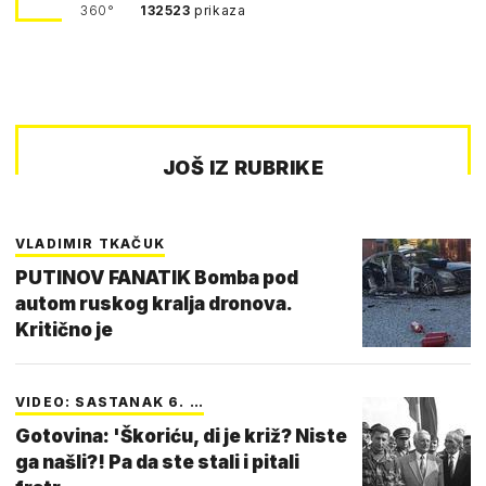
360°
132523
prikaza
JOŠ IZ RUBRIKE
VLADIMIR TKAČUK
PUTINOV FANATIK Bomba pod
autom ruskog kralja dronova.
Kritično je
VIDEO: SASTANAK 6. …
Gotovina: 'Škoriću, di je križ? Niste
ga našli?! Pa da ste stali i pitali