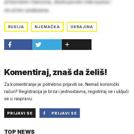
arhiviranim člancima, ekskluzivnim intervjuima i
stručnim analizama.
RUSIJA
NJEMAČKA
UKRAJINA
Komentiraj, znaš da želiš!
Za komentiranje je potrebno prijaviti se. Nemaš korisnički
račun? Registracija je brza i jednostavna, registriraj se i uključi
se u raspravu.
PRIJAVI SE
PRIJAVI SE
PUTEM
TOP NEWS
FACEBOOKA