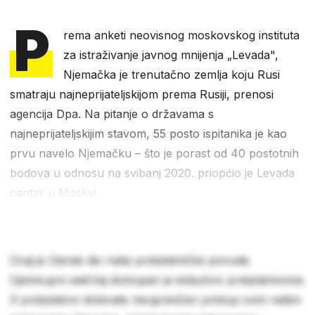
P
rema anketi neovisnog moskovskog instituta
za istraživanje javnog mnijenja „Levada",
Njemačka je trenutačno zemlja koju Rusi
smatraju najneprijateljskijom prema Rusiji, prenosi
agencija Dpa. Na pitanje o državama s
najneprijateljskijim stavom, 55 posto ispitanika je kao
prvu navelo Njemačku – što je porast od 40 postotnih
bodova u odnosu na svibanj 2020. priopćio je Levada
centar u Moskvi.
Ovaj je članak dio naše pretplatničke ponude.
Cjelokupni sadržaj dostupan je isključivo pretplatnicima.
S pretplatom dobivate neograničen pristup svim našim