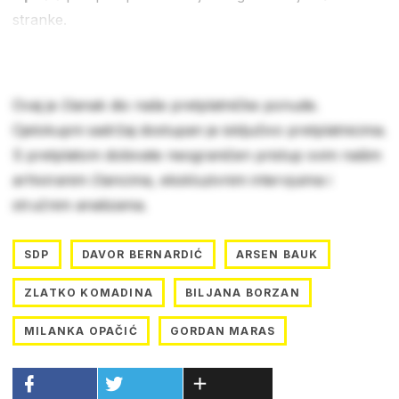
stranke.
Ovaj je članak dio naše pretplatničke ponude.
Cjelokupni sadržaj dostupan je isključivo pretplatnicima.
S pretplatom dobivate neograničen pristup svim našim
arhiviranim člancima, ekskluzivnim intervjuima i
stručnim analizama.
SDP
DAVOR BERNARDIĆ
ARSEN BAUK
ZLATKO KOMADINA
BILJANA BORZAN
MILANKA OPAČIĆ
GORDAN MARAS