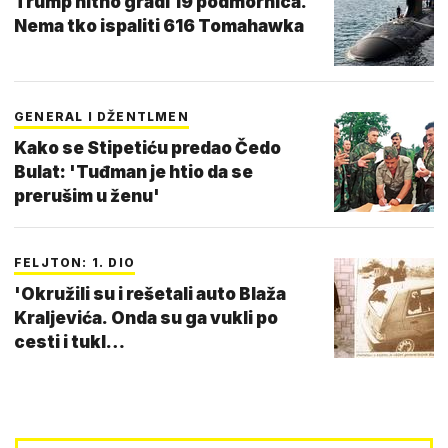
Trump hitno gradi 19 podmornica.
Nema tko ispaliti 616 Tomahawka
GENERAL I DŽENTLMEN
Kako se Stipetiću predao Čedo
Bulat: 'Tuđman je htio da se
prerušim u ženu'
FELJTON: 1. DIO
'Okružili su i rešetali auto Blaža
Kraljevića. Onda su ga vukli po
cesti i tukl…