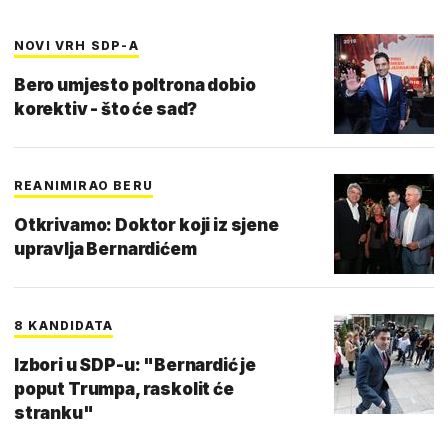
NOVI VRH SDP-A
Bero umjesto poltrona dobio
korektiv - što će sad?
REANIMIRAO BERU
Otkrivamo: Doktor koji iz sjene
upravlja Bernardićem
8 KANDIDATA
Izbori u SDP-u: "Bernardić je
poput Trumpa, raskolit će
stranku"