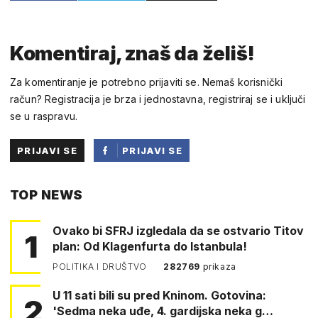
Komentiraj, znaš da želiš!
Za komentiranje je potrebno prijaviti se. Nemaš korisnički
račun? Registracija je brza i jednostavna, registriraj se i uključi
se u raspravu.
PRIJAVI SE
PRIJAVI SE
PUTEM
TOP NEWS
FACEBOOKA
Ovako bi SFRJ izgledala da se ostvario Titov
1
plan: Od Klagenfurta do Istanbula!
POLITIKA I DRUŠTVO
282769
prikaza
U 11 sati bili su pred Kninom. Gotovina:
2
'Sedma neka uđe, 4. gardijska neka g…