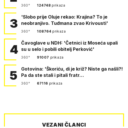
360°
124748
prikaza
'Slobo prije Oluje rekao: Krajina? To je
3
neobranjivo. Tuđmana zvao Krivousti'
360°
108764
prikaza
Čavoglave u NDH: 'Četnici iz Moseća upali
4
su u selo i pobili obitelj Perković'
360°
91007
prikaza
Gotovina: 'Škoriću, di je križ? Niste ga našli?!
5
Pa da ste stali i pitali fratr…
360°
67116
prikaza
VEZANI ČLANCI