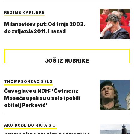
REZIME KARIJERE
Milanovićev put: Od trnja 2003.
do zvijezda 2011. i nazad
JOŠ IZ RUBRIKE
THOMPSONOVO SELO
Čavoglave u NDH: 'Četnici iz
Moseća upali su u selo i pobili
obitelj Perković'
AKO DOĐE DO RATA S …