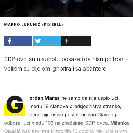
MARKO LUKUNIĆ (PIXSELL)
SDP-ovci su u subotu pokazali da nisu poltroni -
velikim su dijelom ignorirali šalabahtere
G
ordan Maras
ne samo da nije uspio ući
među 18 članova predsjedništva stranke,
nego nije uspio postati ni član Glavnog
odbora, ući među 103 najznačajnija SDP-ovca.
Milanka
Opačić
pak prvi put u zadnjih 10 godina nije ušla u vrh