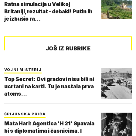
Ratna simulacija u Velikoj
Britaniji, rezultat - debakl! Putin ih
je izbušio ra…
JOŠ IZ RUBRIKE
VOJNI MISTERIJ
Top Secret: Ovi gradovi nisu bili ni
ucrtani na karti. Tu je nastala prva
atoms…
ŠPIJUNSKA PRIČA
Mata Hari: Agentica 'H 21' Spavala
bi s diplomatima i časnicima. I