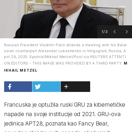
1/3
Russian President Vladimir Putin attends a meeting with his Belar
usian counterpart Alexander Lukashenko in Volgograd, Russia, A
pril 29, 2025. Sputnik/Mikhail Metzel/Pool via REUTERS ATTENTI
ON EDITORS - THIS IMAGE WAS PROVIDED BY A THIRD PARTY.
M
IKHAIL METZEL
Francuska je optužila ruski GRU za kibernetičke
napade na svoje institucije od 2021. GRU-ova
jedinica APT28, poznata kao Fancy Bear,