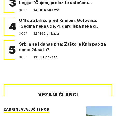
3
Legija: 'Čujem, prelazite ustašam…
360°
140816
prikaza
U 11 sati bili su pred Kninom. Gotovina:
4
'Sedma neka uđe, 4. gardijska neka g…
360°
124192
prikaza
Srbija se i danas pita: Zašto je Knin pao za
5
samo 24 sata?
360°
111361
prikaza
VEZANI ČLANCI
ZABRINJAVAJUĆ ISHOD