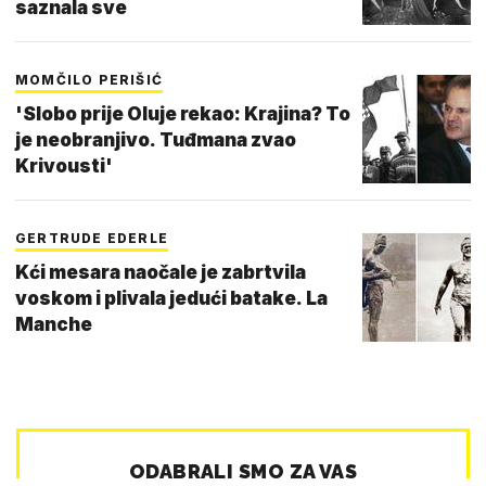
saznala sve
MOMČILO PERIŠIĆ
'Slobo prije Oluje rekao: Krajina? To
je neobranjivo. Tuđmana zvao
Krivousti'
GERTRUDE EDERLE
Kći mesara naočale je zabrtvila
voskom i plivala jedući batake. La
Manche