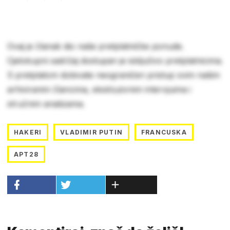
Ovaj je članak dio naše pretplatničke ponude.
Cjelokupni sadržaj dostupan je isključivo pretplatnicima.
S pretplatom dobivate neograničen pristup svim našim
arhiviranim člancima, ekskluzivnim intervjuima i
stručnim analizama.
HAKERI
VLADIMIR PUTIN
FRANCUSKA
APT28