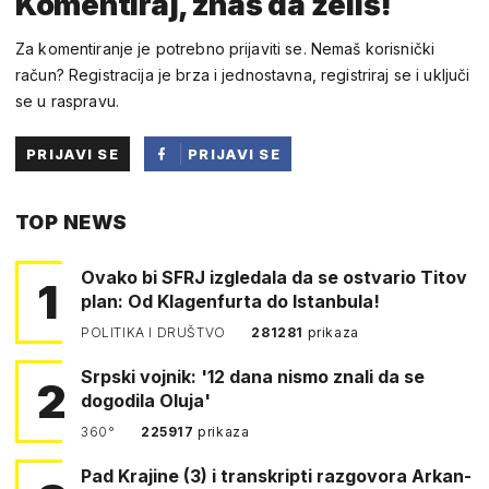
Komentiraj, znaš da želiš!
Za komentiranje je potrebno prijaviti se. Nemaš korisnički
račun? Registracija je brza i jednostavna, registriraj se i uključi
se u raspravu.
PRIJAVI SE
PRIJAVI SE
PUTEM
TOP NEWS
FACEBOOKA
Ovako bi SFRJ izgledala da se ostvario Titov
1
plan: Od Klagenfurta do Istanbula!
POLITIKA I DRUŠTVO
281281
prikaza
Srpski vojnik: '12 dana nismo znali da se
2
dogodila Oluja'
360°
225917
prikaza
Pad Krajine (3) i transkripti razgovora Arkan-