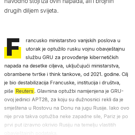
navodno stoji iza ovih napada, ali i brojnih
drugih diljem svijeta.
F
rancusko ministarstvo vanjskih poslova u
utorak je optužilo rusku vojnu obavještajnu
službu GRU za provođenje kibernetičkih
napada na desetke ciljeva, uključujući ministarstva,
obrambene tvrtke i think tankove, od 2021. godine. Cilj
je bio destabilizacija Francuske, institucija i društva,
piše
Reuters
. Glavnina optužbi namijenjena je GRU-
ovoj jedinici APT28, za koju su dužnosnici rekli da je
smještena u Rostovu na Donu na jugu Rusije. Iako ovo
nije prva takva optužba neke zapadne sile, Pariz je po
prvi put izravno okrivio Rusiju na temelju vlastitih
obavještajnih podataka.