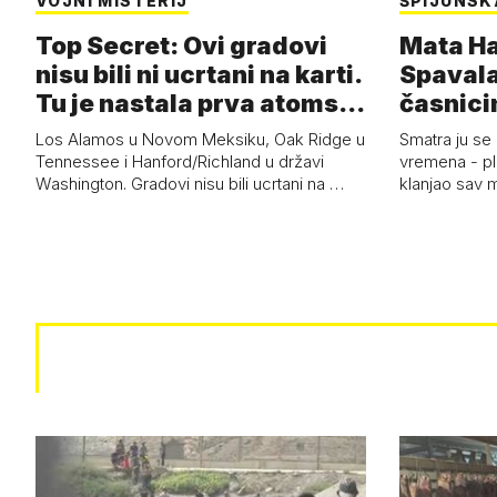
VOJNI MISTERIJ
ŠPIJUNSK
Top Secret: Ovi gradovi
Mata Har
nisu bili ni ucrtani na karti.
Spavala
Tu je nastala prva atoms…
časnici
Los Alamos u Novom Meksiku, Oak Ridge u
Smatra ju se
Tennessee i Hanford/Richland u državi
vremena - pl
Washington. Gradovi nisu bili ucrtani na …
klanjao sav m