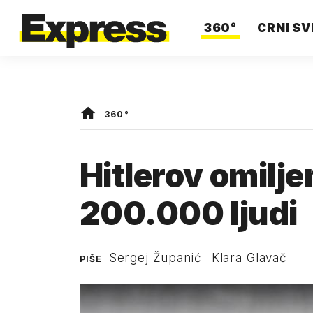
360°
CRNI SV
360°
Hitlerov omilje
200.000 ljudi
Sergej Županić
Klara Glavač
PIŠE