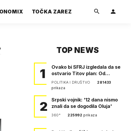
ONOMIX
TOČKA ZAREZ
TOP NEWS
a
Ovako bi SFRJ izgledala da se
1
ostvario Titov plan: Od
Klagenfurta do Istanbula!
POLITIKA I DRUŠTVO
281433
prikaza
Srpski vojnik: '12 dana nismo
2
znali da se dogodila Oluja'
360°
225992
prikaza