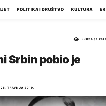
IJET
POLITIKA I DRUŠTVO
KULTURA
EK
30024
prikaz
ni Srbin pobio je
25. TRAVNJA 2019.