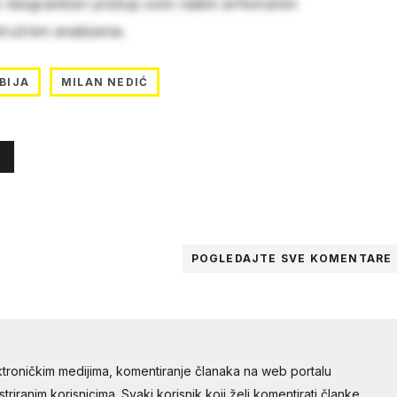
e neograničen pristup svim našim arhiviranim
stručnim analizama.
BIJA
MILAN NEDIĆ
POGLEDAJTE SVE
KOMENTARE
troničkim medijima, komentiranje članaka na web portalu
riranim korisnicima. Svaki korisnik koji želi komentirati članke