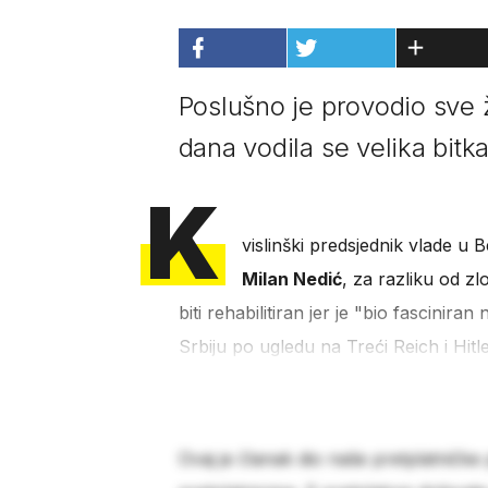
Poslušno je provodio sve 
dana vodila se velika bitka
K
vislinški predsjednik vlade u
Milan Nedić
, za razliku od z
biti rehabilitiran jer je "bio fascinira
Srbiju po ugledu na Treći Reich i Hit
Ovaj je članak dio naše pretplatničke