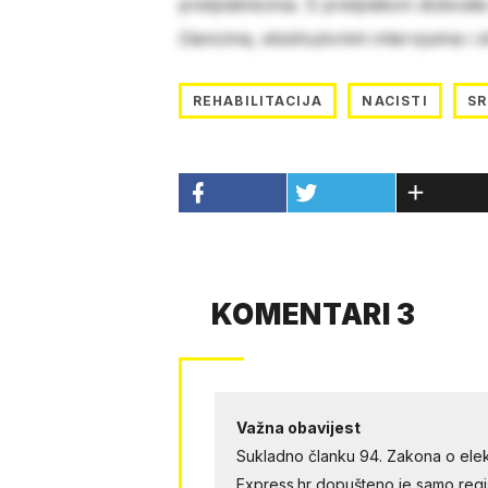
pretplatnicima. S pretplatom dobivat
člancima, ekskluzivnim intervjuima i 
REHABILITACIJA
NACISTI
SR
KOMENTARI 3
Važna obavijest
Sukladno članku 94. Zakona o elek
Express.hr dopušteno je samo regist