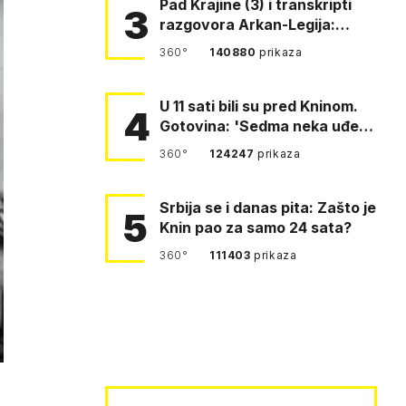
Pad Krajine (3) i transkripti
3
razgovora Arkan-Legija:
'Čujem, prelazite ustašam…
360°
140880
prikaza
U 11 sati bili su pred Kninom.
4
Gotovina: 'Sedma neka uđe,
4. gardijska neka g…
360°
124247
prikaza
Srbija se i danas pita: Zašto je
5
Knin pao za samo 24 sata?
360°
111403
prikaza