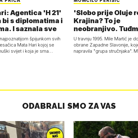
A PRIČA
MOMČILO PERIŠIĆ
i: Agentica 'H 21'
'Slobo prije Oluje 
 bi s diplomatima i
Krajina? To je
ma. I saznala sve
neobranjivo. Tuđ
zvao Krivousti'
 najpoznatijom špijunkom svih
U travnju 1995. Mile Martić je d
esačica Mata Hari kojoj se
obrane Zapadne Slavonije, koj
uški svijet i koja je sma…
napravila "grupa stručnjaka". M