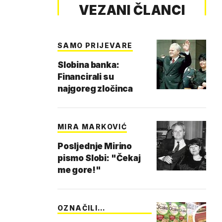
VEZANI ČLANCI
SAMO PRIJEVARE
Slobina banka:
Financirali su
najgoreg zločinca
MIRA MARKOVIĆ
Posljednje Mirino
pismo Slobi: "Čekaj
me gore!"
OZNAČILI
ŠAHOVNICOM