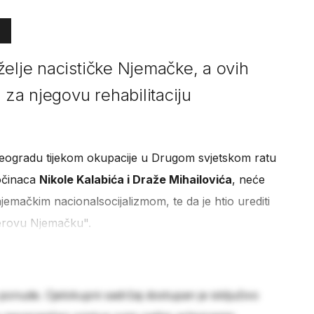
želje nacističke Njemačke, a ovih
 za njegovu rehabilitaciju
 Beogradu tijekom okupacije u Drugom svjetskom ratu
ločinaca
Nikole Kalabića i Draže Mihailovića
, neće
n njemačkim nacionalsocijalizmom, te da je htio urediti
lerovu Njemačku".
 ponude. Cjelokupni sadržaj dostupan je isključivo