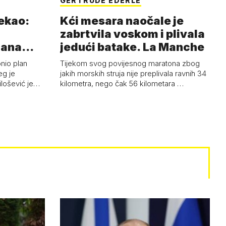
GERTRUDE EDERLE
rekao:
Kći mesara naočale je
zabrtvila voskom i plivala
mana
jedući batake. La Manche
onio plan
Tijekom svog povijesnog maratona zbog
eg je
jakih morskih struja nije preplivala ravnih 34
ilošević je…
kilometra, nego čak 56 kilometara …