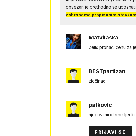
obvezan je prethodno se upoznati
zabranama propisanim stavkom 
Matvilaska
Želiš pronaći ženu za 
BESTpartizan
zločinac
patkovic
njegovi moderni sljedbe
PRIJAVI SE