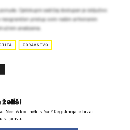
 ponude. Cjelokupni sadržaj dostupan je isključivo
e neograničen pristup svim našim arhiviranim
stručnim analizama.
ŠTITA
ZDRAVSTVO
 želiš!
se. Nemaš korisnički račun? Registracija je brza i
 u raspravu.