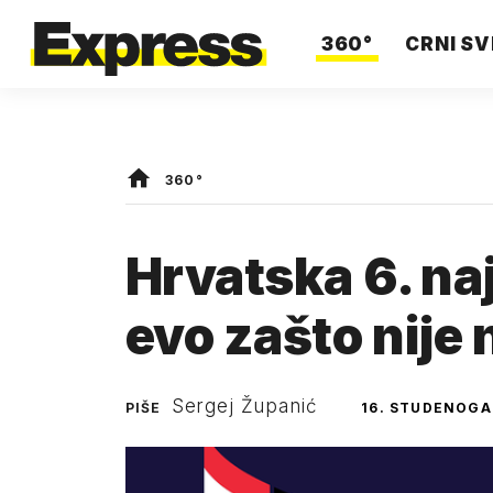
360°
CRNI SV
360°
Hrvatska 6. na
evo zašto nije 
Sergej Županić
PIŠE
16. STUDENOGA