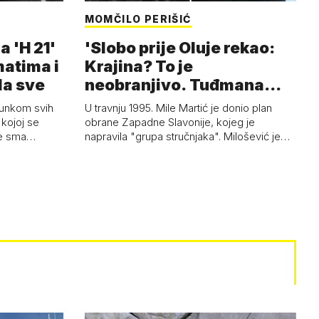
MOMČILO PERIŠIĆ
a 'H 21'
'Slobo prije Oluje rekao:
matima i
Krajina? To je
la sve
neobranjivo. Tuđmana
zvao Krivousti'
junkom svih
U travnju 1995. Mile Martić je donio plan
kojoj se
obrane Zapadne Slavonije, kojeg je
 je sma…
napravila "grupa stručnjaka". Milošević je…