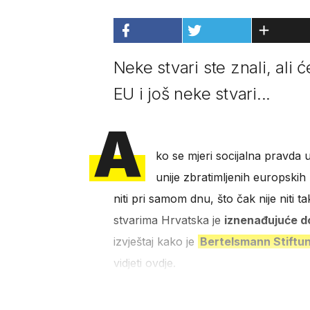
Neke stvari ste znali, ali 
EU i još neke stvari...
A
ko se mjeri socijalna pravda 
unije zbratimljenih europskih 
niti pri samom dnu, što čak nije niti t
stvarima Hrvatska je
iznenađujuće d
izvještaj kako je
Bertelsmann Stiftu
vidjeti ovdje.