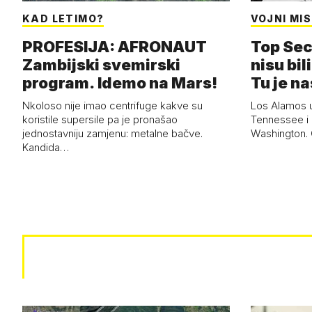
KAD LETIMO?
VOJNI MIS
PROFESIJA: AFRONAUT
Top Sec
Zambijski svemirski
nisu bili
program. Idemo na Mars!
Tu je n
Nkoloso nije imao centrifuge kakve su
Los Alamos 
koristile supersile pa je pronašao
Tennessee i 
jednostavniju zamjenu: metalne bačve.
Washington. G
Kandida…