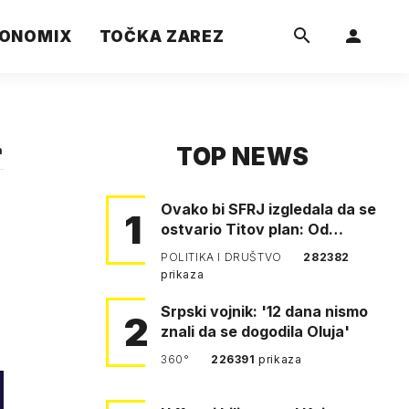
ONOMIX
TOČKA ZAREZ
TOP NEWS
a
Ovako bi SFRJ izgledala da se
1
ostvario Titov plan: Od
Klagenfurta do Istanbula!
POLITIKA I DRUŠTVO
282382
prikaza
Srpski vojnik: '12 dana nismo
2
znali da se dogodila Oluja'
360°
226391
prikaza