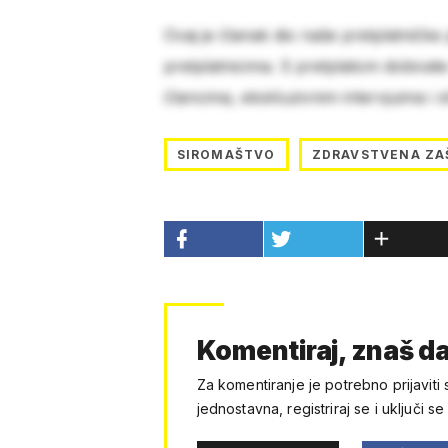
Ovaj je članak dio naše pretplatničke
pretplatnicima. S pretplatom dobivat
člancima, ekskluzivnim intervjuima i 
SIROMAŠTVO
ZDRAVSTVENA ZA
Komentiraj, znaš da
Za komentiranje je potrebno prijaviti 
jednostavna, registriraj se i uključi se