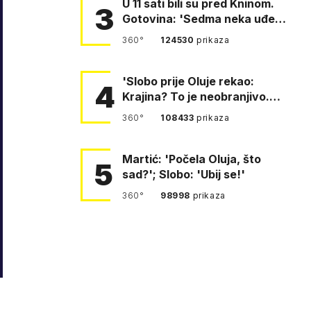
U 11 sati bili su pred Kninom.
3
Gotovina: 'Sedma neka uđe,
4. gardijska neka g…
360°
124530
prikaza
'Slobo prije Oluje rekao:
4
Krajina? To je neobranjivo.
Tuđmana zvao Krivousti'
360°
108433
prikaza
Martić: 'Počela Oluja, što
5
sad?'; Slobo: 'Ubij se!'
360°
98998
prikaza