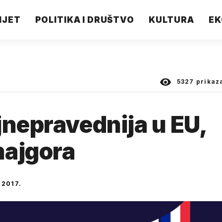
IJET
POLITIKA I DRUŠTVO
KULTURA
EK
5327
prikaz
jnepravednija u EU,
najgora
 2017.