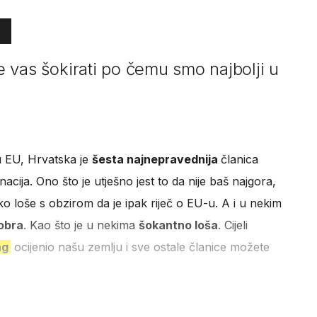
će vas šokirati po čemu smo najbolji u
u EU, Hrvatska je
šesta najnepravednija
članica
nacija. Ono što je utješno jest to da nije baš najgora,
ako loše s obzirom da je ipak riječ o EU-u. A i u nekim
obra
. Kao što je u nekima
šokantno loša
. Cijeli
ng
ocijenio našu zemlju i sve ostale članice možete