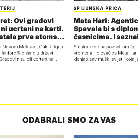
TERIJ
ŠPIJUNSKA PRIČA
ret: Ovi gradovi
Mata Hari: Agentic
 ni ucrtani na karti.
Spavala bi s diplo
astala prva atoms…
časnicima. I sazna
u Novom Meksiku, Oak Ridge u
Smatra ju se najpoznatijom špi
Hanford/Richland u državi
vremena - plesačica Mata Hari 
radovi nisu bili ucrtani na …
klanjao sav muški svijet i koja