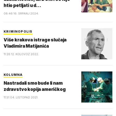
htio petljati u d…
08:46 16. SRPANJ 2024.
KRIMINOPOLIS
Više krakova istrage slučaja
Vladimira Matijanića
11:26 12. KOLOVOZ 2022.
KOLUMNA
Nastradali smo bude li nam
zdravstvo kopija američkog
11:51 04. LISTOPAD 2021.