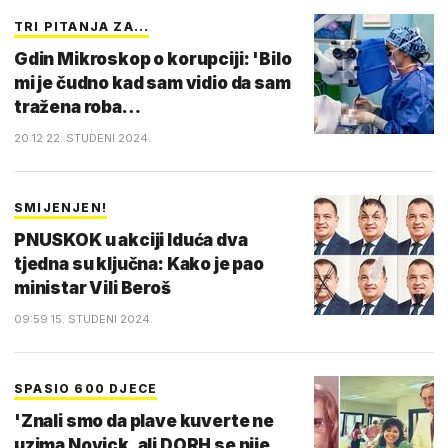
TRI PITANJA ZA...
Gdin Mikroskop o korupciji: 'Bilo
mi je čudno kad sam vidio da sam
tražena roba…
20:12 22. STUDENI 2024.
SMIJENJEN!
PNUSKOK u akciji Iduća dva
tjedna su ključna: Kako je pao
ministar Vili Beroš
09:59 15. STUDENI 2024.
SPASIO 600 DJECE
'Znali smo da plave kuverte ne
uzima Novick, ali DORH se nije