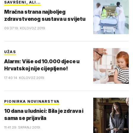
SAVRŠENI, ALI...
Mračna strana najboljeg
zdravstvenog sustava u svijetu
09:37 19. KOLOVOZ 2019.
UŽAS
Alarm: Više od 10.000 djece u
Hrvatskoj nije cijepljeno!
17:40 14. KOLOVOZ 2019.
PIONIRKA NOVINARSTVA
10 dana u ludnici: Bila je zdrava i
sama se prijavila
11:41 29. SRPANJ 2019.