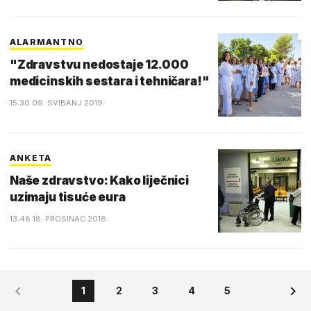
ALARMANTNO
"Zdravstvu nedostaje 12.000
medicinskih sestara i tehničara!"
15:30 09. SVIBANJ 2019.
ANKETA
Naše zdravstvo: Kako liječnici
uzimaju tisuće eura
13:48 18. PROSINAC 2018.
1
2
3
4
5