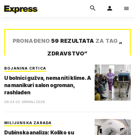
PRONAĐENO
59 REZULTATA
ZA TAG
„
ZDRAVSTVO
”
BOJANINA CRTICA
U bolnici gužva, nema niti klime. A
na manikuri salon ogroman,
rashlađen
06:24 02. SRPANJ 2026.
MILIJUNSKA ZARADA
Dubinska analiza: Koliko su