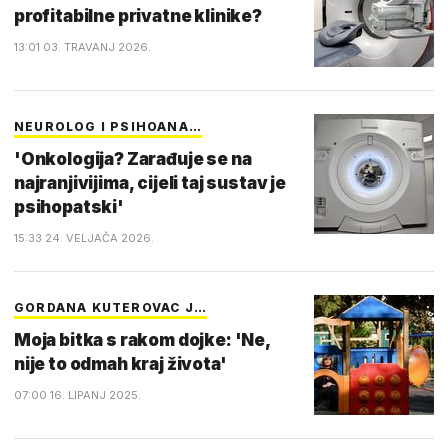
profitabilne privatne klinike?
13:01 03. TRAVANJ 2026.
NEUROLOG I PSIHOANA…
'Onkologija? Zarađuje se na
najranjivijima, cijeli taj sustav je
psihopatski'
15:33 24. VELJAČA 2026.
GORDANA KUTEROVAC J…
Moja bitka s rakom dojke: 'Ne,
nije to odmah kraj života'
07:00 16. LIPANJ 2025.