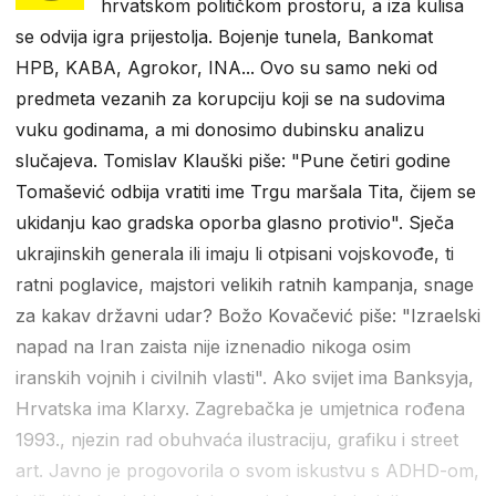
hrvatskom političkom prostoru, a iza kulisa
se odvija igra prijestolja. Bojenje tunela, Bankomat
HPB, KABA, Agrokor, INA... Ovo su samo neki od
predmeta vezanih za korupciju koji se na sudovima
vuku godinama, a mi donosimo dubinsku analizu
slučajeva. Tomislav Klauški piše: "Pune četiri godine
Tomašević odbija vratiti ime Trgu maršala Tita, čijem se
ukidanju kao gradska oporba glasno protivio". Sječa
ukrajinskih generala ili imaju li otpisani vojskovođe, ti
ratni poglavice, majstori velikih ratnih kampanja, snage
za kakav državni udar? Božo Kovačević piše: "Izraelski
napad na Iran zaista nije iznenadio nikoga osim
iranskih vojnih i civilnih vlasti". Ako svijet ima Banksyja,
Hrvatska ima Klarxy. Zagrebačka je umjetnica rođena
1993., njezin rad obuhvaća ilustraciju, grafiku i street
art. Javno je progovorila o svom iskustvu s ADHD-om,