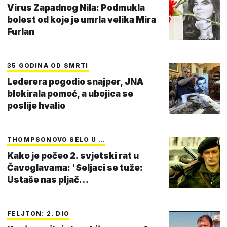
Virus Zapadnog Nila: Podmukla
bolest od koje je umrla velika Mira
Furlan
35 GODINA OD SMRTI
Lederera pogodio snajper, JNA
blokirala pomoć, a ubojica se
poslije hvalio
THOMPSONOVO SELO U …
Kako je počeo 2. svjetski rat u
Čavoglavama: 'Seljaci se tuže:
Ustaše nas pljač…
FELJTON: 2. DIO