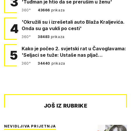
3
'Tuđman je htio da se prerušim u ženu'
360°
43666
prikaza
'Okružili su i izrešetali auto Blaža Kraljevića.
4
Onda su ga vukli po cesti'
360°
38483
prikaza
Kako je počeo 2. svjetski rat u Čavoglavama:
5
'Seljaci se tuže: Ustaše nas pljač…
360°
34440
prikaza
JOŠ IZ RUBRIKE
NEVIDLJIVA PRIJETNJA