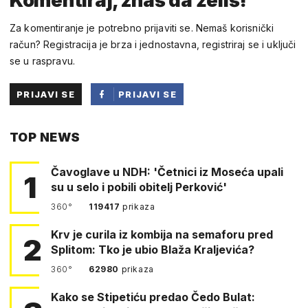
Komentiraj, znaš da želiš!
Za komentiranje je potrebno prijaviti se. Nemaš korisnički
račun? Registracija je brza i jednostavna, registriraj se i uključi
se u raspravu.
PRIJAVI SE
PRIJAVI SE
PUTEM
TOP NEWS
FACEBOOKA
Čavoglave u NDH: 'Četnici iz Moseća upali
1
su u selo i pobili obitelj Perković'
360°
119417
prikaza
Krv je curila iz kombija na semaforu pred
2
Splitom: Tko je ubio Blaža Kraljevića?
360°
62980
prikaza
Kako se Stipetiću predao Čedo Bulat: