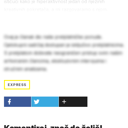
ističući kako je hiperaktivnost jedan od njezinih
kreativnih pokretača, a mi razgovaramo s njom.
Ovaj je članak dio naše pretplatničke ponude.
Cjelokupni sadržaj dostupan je isključivo pretplatnicima.
S pretplatom dobivate neograničen pristup svim našim
arhiviranim člancima, ekskluzivnim intervjuima i
stručnim analizama.
EXPRESS