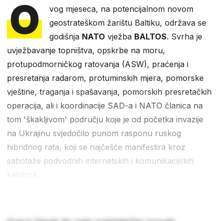
O
vog mjeseca, na potencijalnom novom
geostrateškom žarištu Baltiku, održava se
godišnja
NATO
vježba
BALTOS
. Svrha je
uvježbavanje topništva, opskrbe na moru,
protupodmorničkog ratovanja (ASW), praćenja i
presretanja radarom, protuminskih mjera, pomorske
vještine, traganja i spašavanja, pomorskih presretačkih
operacija, ali i koordinacije SAD-a i NATO članica na
tom 'škakljivom' području koje je od početka invazije
na Ukrajinu svjedočilo punom rasponu ruskog
hibridnog rata, koji se najčešće manifestira kroz
sabotaže podvodnih internetskih i komunikacijskih
kablova.