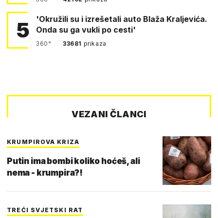
'Okružili su i izrešetali auto Blaža Kraljevića.
5
Onda su ga vukli po cesti'
360°
33681
prikaza
VEZANI ČLANCI
KRUMPIROVA KRIZA
Putin ima bombi koliko hoćeš, ali
nema - krumpira?!
TREĆI SVJETSKI RAT