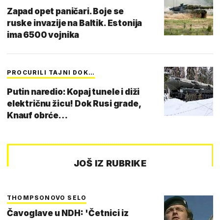
Zapad opet paničari. Boje se
ruske invazije na Baltik. Estonija
ima 6500 vojnika
PROCURILI TAJNI DOK…
Putin naredio: Kopaj tunele i diži
električnu žicu! Dok Rusi grade,
Knauf obrće…
JOŠ IZ RUBRIKE
THOMPSONOVO SELO
Čavoglave u NDH: 'Četnici iz