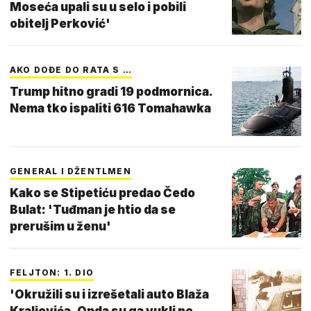
Moseća upali su u selo i pobili
obitelj Perković'
AKO DOĐE DO RATA S …
Trump hitno gradi 19 podmornica.
Nema tko ispaliti 616 Tomahawka
GENERAL I DŽENTLMEN
Kako se Stipetiću predao Čedo
Bulat: 'Tuđman je htio da se
prerušim u ženu'
FELJTON: 1. DIO
'Okružili su i izrešetali auto Blaža
Kraljevića. Onda su ga vukli po