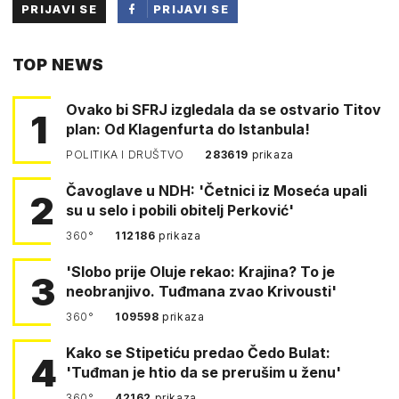
PRIJAVI SE
PRIJAVI SE
PUTEM
TOP NEWS
FACEBOOKA
Ovako bi SFRJ izgledala da se ostvario Titov
1
plan: Od Klagenfurta do Istanbula!
POLITIKA I DRUŠTVO
283619
prikaza
Čavoglave u NDH: 'Četnici iz Moseća upali
2
su u selo i pobili obitelj Perković'
360°
112186
prikaza
'Slobo prije Oluje rekao: Krajina? To je
3
neobranjivo. Tuđmana zvao Krivousti'
360°
109598
prikaza
Kako se Stipetiću predao Čedo Bulat:
4
'Tuđman je htio da se prerušim u ženu'
360°
42162
prikaza