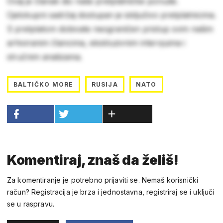
Ovaj je članak dio naše pretplatničke ponude.
Cjelokupni sadržaj dostupan je isključivo pretplatnicima.
S pretplatom dobivate neograničen pristup svim našim
arhiviranim člancima, ekskluzivnim intervjuima i
stručnim analizama.
BALTIČKO MORE
RUSIJA
NATO
Komentiraj, znaš da želiš!
Za komentiranje je potrebno prijaviti se. Nemaš korisnički
račun? Registracija je brza i jednostavna, registriraj se i uključi
se u raspravu.