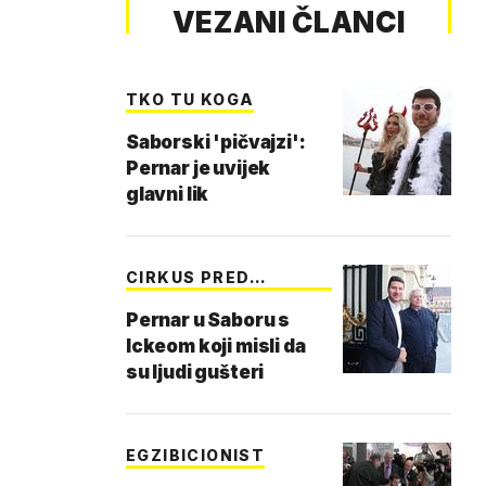
VEZANI ČLANCI
TKO TU KOGA
Saborski 'pičvajzi':
Pernar je uvijek
glavni lik
CIRKUS PRED
ZGRADOM
Pernar u Saboru s
Ickeom koji misli da
su ljudi gušteri
EGZIBICIONIST