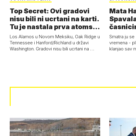
Top Secret: Ovi gradovi
Mata Har
nisu bili ni ucrtani na karti.
Spavala
Tu je nastala prva atoms…
časnici
Los Alamos u Novom Meksiku, Oak Ridge u
Smatra ju se
Tennessee i Hanford/Richland u državi
vremena - pl
Washington. Gradovi nisu bili ucrtani na …
klanjao sav m