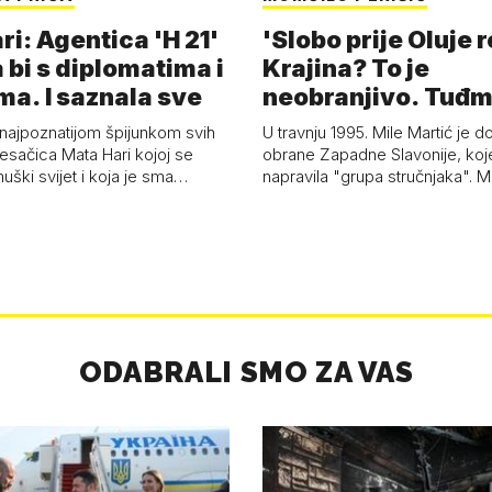
i: Agentica 'H 21'
'Slobo prije Oluje 
 bi s diplomatima i
Krajina? To je
ma. I saznala sve
neobranjivo. Tuđ
zvao Krivousti'
 najpoznatijom špijunkom svih
U travnju 1995. Mile Martić je d
esačica Mata Hari kojoj se
obrane Zapadne Slavonije, koj
uški svijet i koja je sma…
napravila "grupa stručnjaka". M