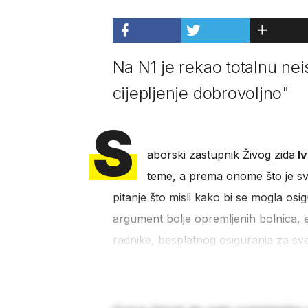
Na N1 je rekao totalnu neis
cijepljenje dobrovoljno"
S
aborski zastupnik Živog zida
Iv
teme, a prema onome što je sve 
pitanje što misli kako bi se mogla osi
argument bolje opremljenih bolnica, e
radnike, besplatnog osiguranja za sv