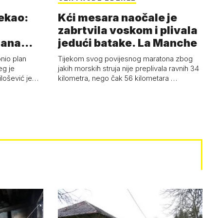
rekao:
Kći mesara naočale je
zabrtvila voskom i plivala
mana
jedući batake. La Manche
onio plan
Tijekom svog povijesnog maratona zbog
eg je
jakih morskih struja nije preplivala ravnih 34
ilošević je…
kilometra, nego čak 56 kilometara …