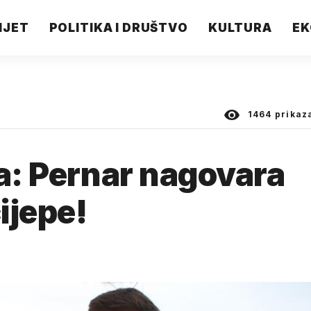
IJET
POLITIKA I DRUŠTVO
KULTURA
EK
1464
prikaz
ma: Pernar nagovara
cijepe!