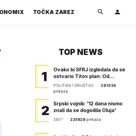
ONOMIX
TOČKA ZAREZ
TOP NEWS
a
Ovako bi SFRJ izgledala da se
1
ostvario Titov plan: Od
Klagenfurta do Istanbula!
POLITIKA I DRUŠTVO
281034
prikaza
Srpski vojnik: '12 dana nismo
2
znali da se dogodila Oluja'
360°
225828
prikaza