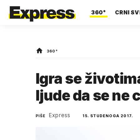
360°
CRNI SV
360°
Igra se životi
ljude da se ne 
Express
PIŠE
15. STUDENOGA 2017.