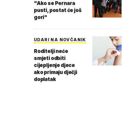
"Ako se Pernara
pusti, postat će još
gori"
UDARI NA NOVČANIK
Roditelji neće
smjeti odbiti
cijepljenje djece
ako primaju dječji
doplatak