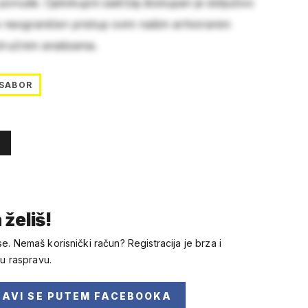
 ponude. Cjelokupni sadržaj dostupan je isključivo
e neograničen pristup svim našim arhiviranim
stručnim analizama.
SABOR
 želiš!
se. Nemaš korisnički račun? Registracija je brza i
 u raspravu.
JAVI SE
PUTEM FACEBOOKA