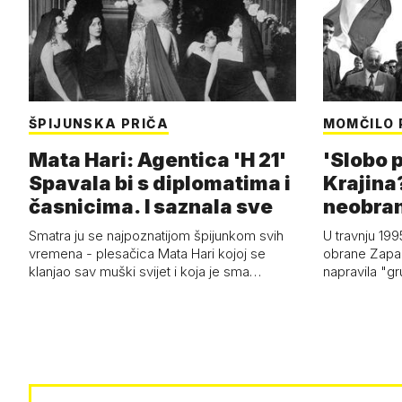
ŠPIJUNSKA PRIČA
MOMČILO 
Mata Hari: Agentica 'H 21'
'Slobo p
Spavala bi s diplomatima i
Krajina?
časnicima. I saznala sve
neobran
zvao Kr
Smatra ju se najpoznatijom špijunkom svih
U travnju 199
vremena - plesačica Mata Hari kojoj se
obrane Zapad
klanjao sav muški svijet i koja je sma…
napravila "gr