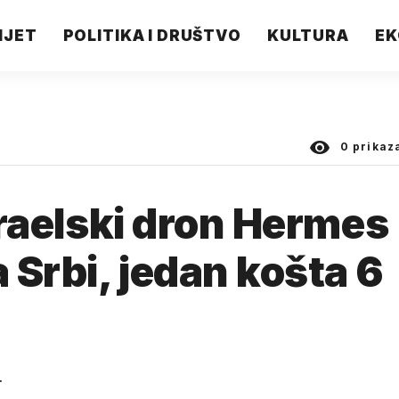
IJET
POLITIKA I DRUŠTVO
KULTURA
EK
0
prikaz
izraelski dron Hermes
 Srbi, jedan košta 6
.