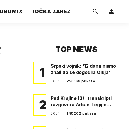
ONOMIX
TOČKA ZAREZ
TOP NEWS
a
Srpski vojnik: '12 dana nismo
1
znali da se dogodila Oluja'
360°
225169
prikaza
Pad Krajine (3) i transkripti
2
razgovora Arkan-Legija:
'Čujem, prelazite ustašam…
360°
140202
prikaza