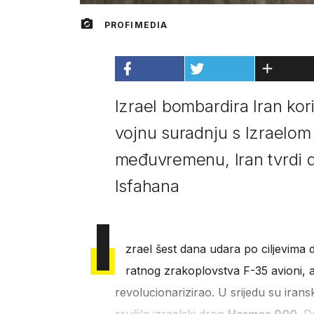
PROFIMEDIA
Izrael bombardira Iran kor
vojnu suradnju s Izraelo
međuvremenu, Iran tvrdi da
Isfahana
I
zrael šest dana udara po ciljevima 
ratnog zrakoplovstva F-35 avioni, ali
revolucionarizirao. U srijedu su irans