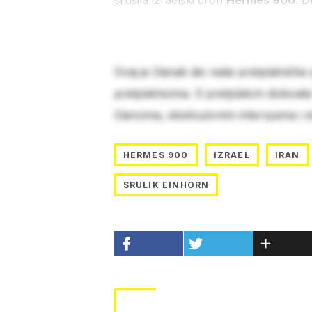
srušila izraelski dron
Hermes 900
. D
Ovaj je članak dio naše pretplatničke
pretplatnicima. S pretplatom dobivat
člancima, ekskluzivnim intervjuima i 
HERMES 900
IZRAEL
IRAN
SRULIK EINHORN