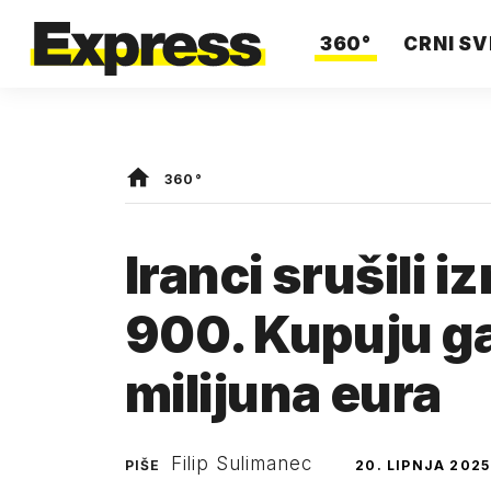
360°
CRNI SV
360°
Iranci srušili 
900. Kupuju ga
milijuna eura
Filip Sulimanec
PIŠE
20. LIPNJA 2025