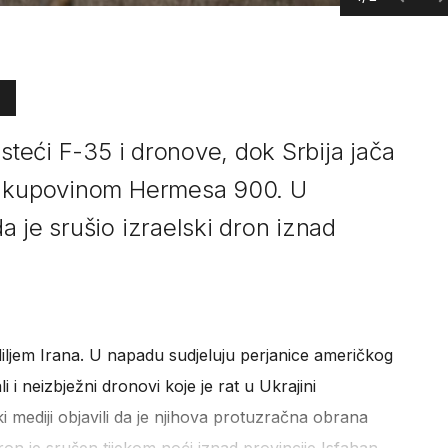
isteći F-35 i dronove, dok Srbija jača
m kupovinom Hermesa 900. U
 je srušio izraelski dron iznad
diljem Irana. U napadu sudjeluju perjanice američkog
 i neizbježni dronovi koje je rat u Ukrajini
ki mediji objavili da je njihova protuzračna obrana