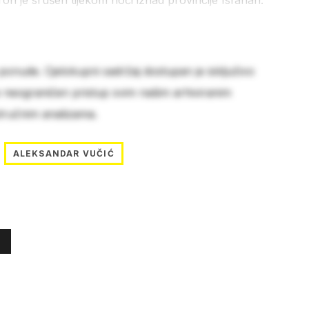
ron je srušen tijekom noći iznad provincije Isfahan.
 ponude. Cjelokupni sadržaj dostupan je isključivo
e neograničen pristup svim našim arhiviranim
stručnim analizama.
ALEKSANDAR VUČIĆ