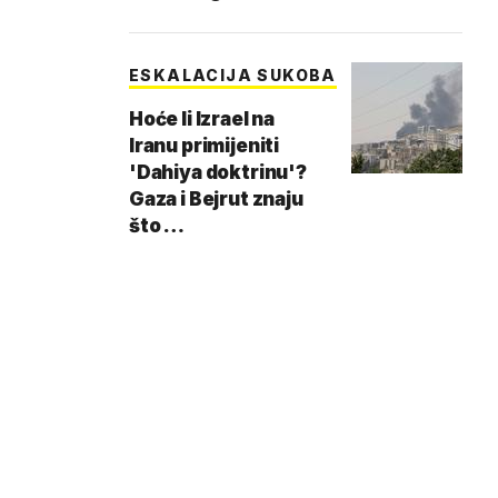
ESKALACIJA SUKOBA
Hoće li Izrael na
Iranu primijeniti
'Dahiya doktrinu'?
Gaza i Bejrut znaju
što …