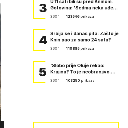
U 11 sati bili su pred Kninom.
3
Gotovina: 'Sedma neka uđe,
4. gardijska neka g…
360°
123546
prikaza
Srbija se i danas pita: Zašto je
4
Knin pao za samo 24 sata?
360°
110885
prikaza
'Slobo prije Oluje rekao:
5
Krajina? To je neobranjivo.
Tuđmana zvao Krivousti'
360°
103250
prikaza