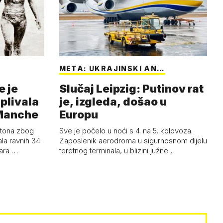
META: UKRAJINSKI AN…
e je
Slučaj Leipzig: Putinov rat
 plivala
je, izgleda, došao u
 Manche
Europu
atona zbog
Sve je počelo u noći s 4. na 5. kolovoza.
ala ravnih 34
Zaposlenik aerodroma u sigurnosnom dijelu
tara …
teretnog terminala, u blizini južne…