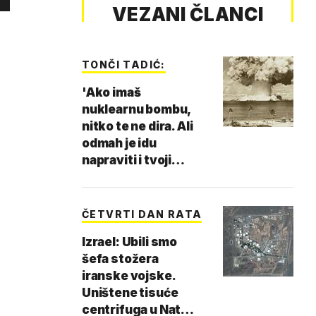
VEZANI ČLANCI
TONČI TADIĆ:
'Ako imaš
nuklearnu bombu,
nitko te ne dira. Ali
odmah je idu
napraviti i tvoji…
ČETVRTI DAN RATA
Izrael: Ubili smo
šefa stožera
iranske vojske.
Uništene tisuće
centrifuga u Nat…