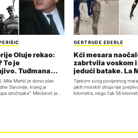
PERIŠIĆ
GERTRUDE EDERLE
rije Oluje rekao:
Kći mesara naočal
 To je
zabrtvila voskom i
jivo. Tuđmana
jedući batake. La
ivousti'
5. Mile Martić je donio plan
Tijekom svog povijesnog mar
ne Slavonije, kojeg je
jakih morskih struja nije prepliv
upa stručnjaka". Milošević je…
kilometra, nego čak 56 kilome