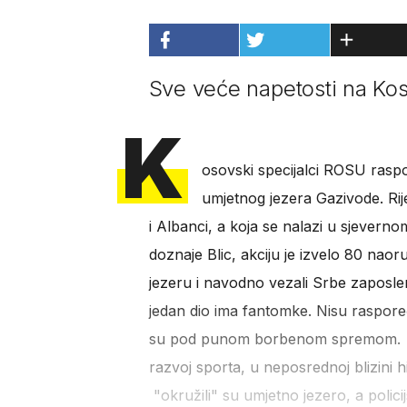
Sve veće napetosti na Kos
K
osovski specijalci ROSU raspo
umjetnog jezera Gazivode. Rije
i Albanci, a koja se nalazi u sjevern
doznaje Blic, akciju je izvelo 80 naor
jezeru i navodno vezali Srbe zaposlene
jedan dio ima fantomke. Nisu raspor
su pod punom borbenom spremom. Pri
razvoj sporta, u neposrednoj blizini h
"okružili" su umjetno jezero, a polic