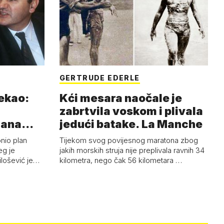
GERTRUDE EDERLE
rekao:
Kći mesara naočale je
zabrtvila voskom i plivala
mana
jedući batake. La Manche
onio plan
Tijekom svog povijesnog maratona zbog
eg je
jakih morskih struja nije preplivala ravnih 34
ilošević je…
kilometra, nego čak 56 kilometara …