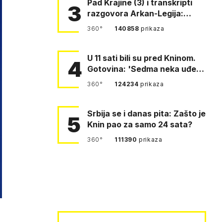
Pad Krajine (3) i transkripti
3
razgovora Arkan-Legija:
'Čujem, prelazite ustašam…
360°
140858
prikaza
U 11 sati bili su pred Kninom.
4
Gotovina: 'Sedma neka uđe,
4. gardijska neka g…
360°
124234
prikaza
Srbija se i danas pita: Zašto je
5
Knin pao za samo 24 sata?
360°
111390
prikaza