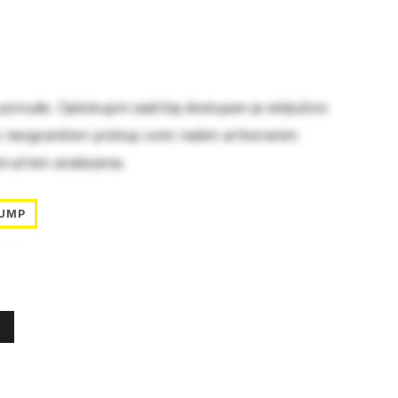
 ponude. Cjelokupni sadržaj dostupan je isključivo
e neograničen pristup svim našim arhiviranim
stručnim analizama.
UMP