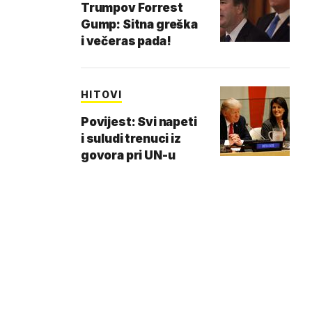
Trumpov Forrest
Gump: Sitna greška
i večeras pada!
HITOVI
Povijest: Svi napeti
i suludi trenuci iz
govora pri UN-u