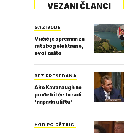
VEZANI ČLANCI
GAZIVODE
Vučić je spreman za
rat zbog elektrane,
evo i zašto
BEZ PRESEDANA
Ako Kavanaugh ne
prođe bit će to radi
'napada u liftu'
HOD PO OŠTRICI