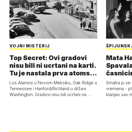
VOJNI MISTERIJ
ŠPIJUNSK
Top Secret: Ovi gradovi
Mata Har
nisu bili ni ucrtani na karti.
Spavala
Tu je nastala prva atoms…
časnici
Los Alamos u Novom Meksiku, Oak Ridge u
Smatra ju se
Tennessee i Hanford/Richland u državi
vremena - pl
Washington. Gradovi nisu bili ucrtani na …
klanjao sav m