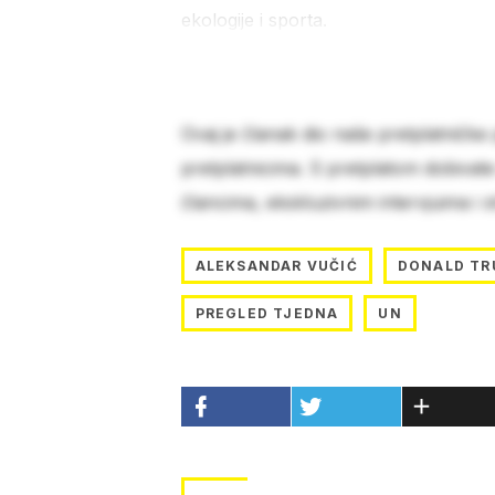
ekologije i sporta.
Ovaj je članak dio naše pretplatničke
pretplatnicima. S pretplatom dobivat
člancima, ekskluzivnim intervjuima i 
ALEKSANDAR VUČIĆ
DONALD TR
PREGLED TJEDNA
UN