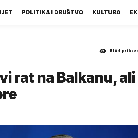
IJET
POLITIKA I DRUŠTVO
KULTURA
EK
5104
prikaz
vi rat na Balkanu, ali
ore