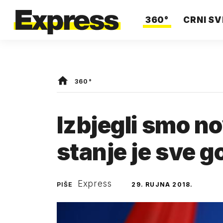
360°
CRNI SV
360°
Izbjegli smo no
stanje je sve g
Express
PIŠE
29. RUJNA 2018.