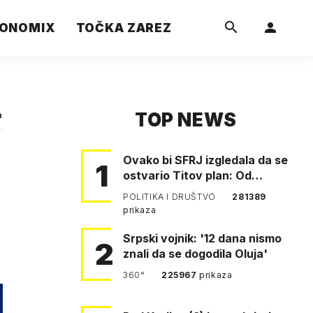
ONOMIX
TOČKA ZAREZ
TOP NEWS
a
Ovako bi SFRJ izgledala da se
1
ostvario Titov plan: Od
Klagenfurta do Istanbula!
POLITIKA I DRUŠTVO
281389
prikaza
Srpski vojnik: '12 dana nismo
2
znali da se dogodila Oluja'
360°
225967
prikaza