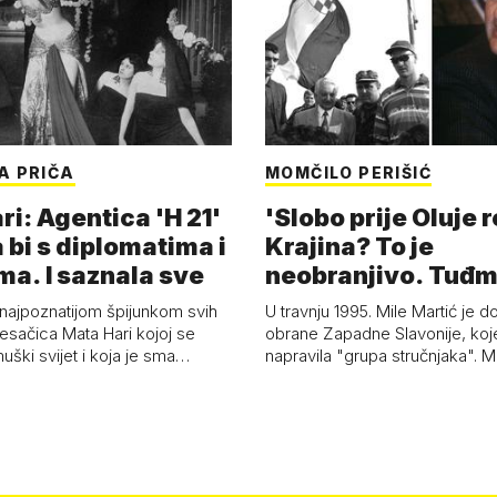
A PRIČA
MOMČILO PERIŠIĆ
i: Agentica 'H 21'
'Slobo prije Oluje 
 bi s diplomatima i
Krajina? To je
ma. I saznala sve
neobranjivo. Tuđ
zvao Krivousti'
 najpoznatijom špijunkom svih
U travnju 1995. Mile Martić je d
esačica Mata Hari kojoj se
obrane Zapadne Slavonije, koj
uški svijet i koja je sma…
napravila "grupa stručnjaka". M