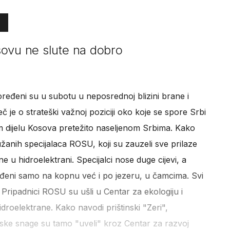
ovu ne slute na dobro
ređeni su u subotu u neposrednoj blizini brane i
č je o strateški važnoj poziciji oko koje se spore Srbi
om dijelu Kosova pretežito naseljenom Srbima. Kako
užanih specijalaca ROSU, koji su zauzeli sve prilaze
 u hidroelektrani. Specijalci nose duge cijevi, a
eđeni samo na kopnu već i po jezeru, u čamcima. Svi
padnici ROSU su ušli u Centar za ekologiju i
idroelektrane. Kako navodi prištinski "Zeri",
ijske snage su tamo "uveli" kroz Centar za razvoj