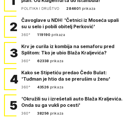
1
plan: Od Klagenfurta do Istanbula!
POLITIKA I DRUŠTVO
284601
prikaza
Čavoglave u NDH: 'Četnici iz Moseća upali
2
su u selo i pobili obitelj Perković'
360°
119190
prikaza
Krv je curila iz kombija na semaforu pred
3
Splitom: Tko je ubio Blaža Kraljevića?
360°
62338
prikaza
Kako se Stipetiću predao Čedo Bulat:
4
'Tuđman je htio da se prerušim u ženu'
360°
43526
prikaza
'Okružili su i izrešetali auto Blaža Kraljevića.
5
Onda su ga vukli po cesti'
360°
38256
prikaza