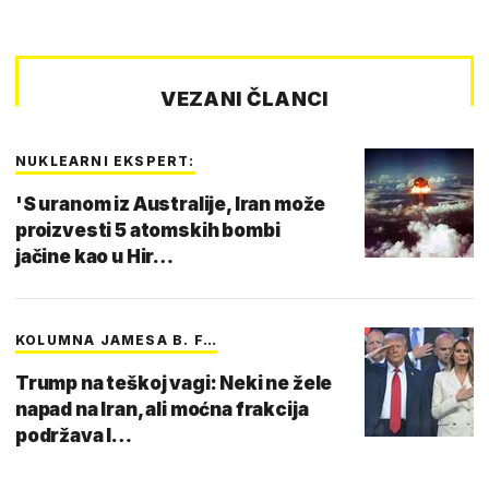
VEZANI ČLANCI
NUKLEARNI EKSPERT:
'S uranom iz Australije, Iran može
proizvesti 5 atomskih bombi
jačine kao u Hir…
KOLUMNA JAMESA B. F…
Trump na teškoj vagi: Neki ne žele
napad na Iran, ali moćna frakcija
podržava I…