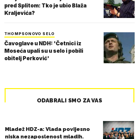
pred Splitom: Tko je ubio Blaža
Kraljevića?
THOMPSONOVO SELO
Čavoglave u NDH: 'Četnici iz
Moseća upali su u selo i pobili
obitelj Perković'