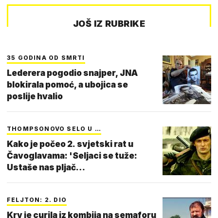
JOŠ IZ RUBRIKE
35 GODINA OD SMRTI
Lederera pogodio snajper, JNA
blokirala pomoć, a ubojica se
poslije hvalio
THOMPSONOVO SELO U …
Kako je počeo 2. svjetski rat u
Čavoglavama: 'Seljaci se tuže:
Ustaše nas pljač…
FELJTON: 2. DIO
Krv je curila iz kombija na semaforu