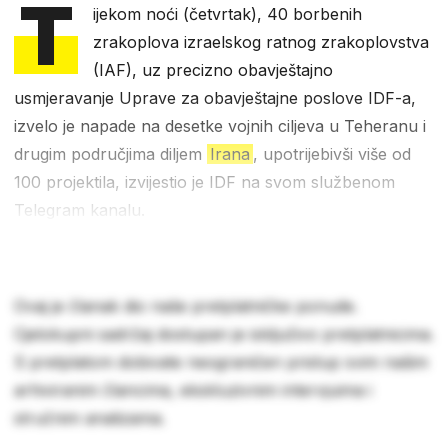
T
ijekom noći (četvrtak), 40 borbenih
zrakoplova izraelskog ratnog zrakoplovstva
(IAF), uz precizno obavještajno
usmjeravanje Uprave za obavještajne poslove IDF-a,
izvelo je napade na desetke vojnih ciljeva u Teheranu i
drugim područjima diljem
Irana
, upotrijebivši više od
100 projektila, izvijestio je IDF na svom službenom
Telegram kanalu.
Ovaj je članak dio naše pretplatničke ponude.
Cjelokupni sadržaj dostupan je isključivo pretplatnicima.
S pretplatom dobivate neograničen pristup svim našim
arhiviranim člancima, ekskluzivnim intervjuima i
stručnim analizama.