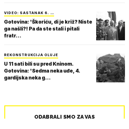
VIDEO: SASTANAK 6. …
Gotovina: 'Škoriću, di je križ? Niste
ga našli?! Pa da ste stali i pitali
fratr…
REKONSTRUKCIJA OLUJE
U 11 sati bili su pred Kninom.
Gotovina: 'Sedma neka uđe, 4.
gardijska neka g…