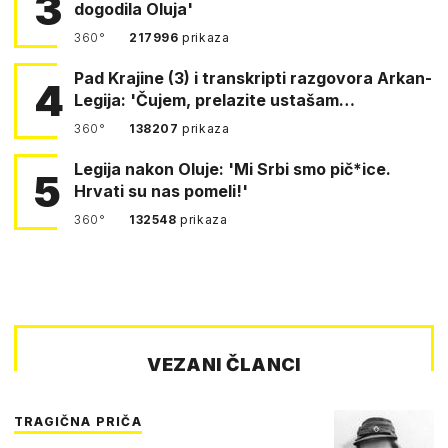
3
dogodila Oluja'
360°
217996
prikaza
Pad Krajine (3) i transkripti razgovora Arkan-
4
Legija: 'Čujem, prelazite ustašam…
360°
138207
prikaza
Legija nakon Oluje: 'Mi Srbi smo pič*ice.
5
Hrvati su nas pomeli!'
360°
132548
prikaza
VEZANI ČLANCI
TRAGIČNA PRIČA