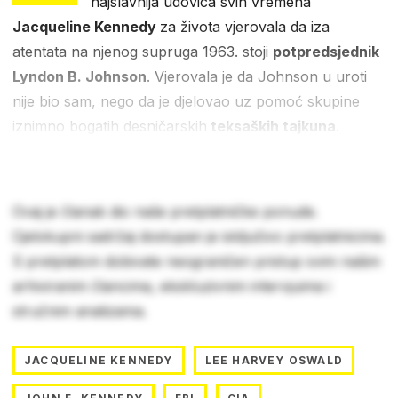
najslavnija udovica svih vremena
Jacqueline Kennedy
za života vjerovala da iza
atentata na njenog supruga 1963. stoji
potpredsjednik
Lyndon B. Johnson
. Vjerovala je da Johnson u uroti
nije bio sam, nego da je djelovao uz pomoć skupine
iznimno bogatih desničarskih
teksaških tajkuna
.
Ovaj je članak dio naše pretplatničke ponude.
Cjelokupni sadržaj dostupan je isključivo pretplatnicima.
S pretplatom dobivate neograničen pristup svim našim
arhiviranim člancima, ekskluzivnim intervjuima i
stručnim analizama.
JACQUELINE KENNEDY
LEE HARVEY OSWALD