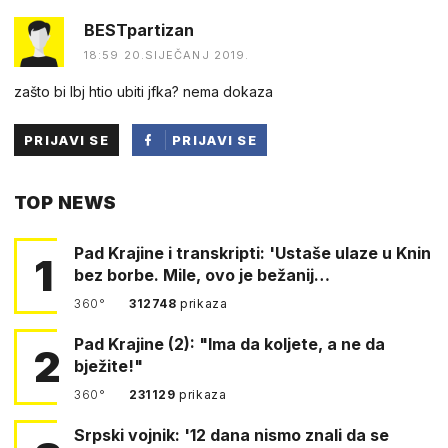
BESTpartizan
18:59 20.SIJEČANJ 2019.
zašto bi lbj htio ubiti jfka? nema dokaza
PRIJAVI SE
PRIJAVI SE
PUTEM
TOP NEWS
FACEBOOKA
Pad Krajine i transkripti: 'Ustaše ulaze u Knin
1
bez borbe. Mile, ovo je bežanij…
360°
312748
prikaza
Pad Krajine (2): "Ima da koljete, a ne da
2
bježite!"
360°
231129
prikaza
Srpski vojnik: '12 dana nismo znali da se