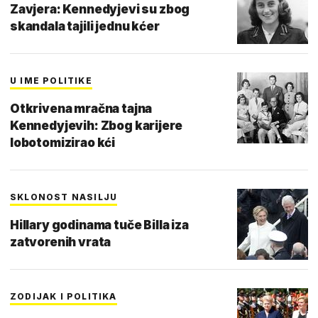
Zavjera: Kennedyjevi su zbog
skandala tajili jednu kćer
U IME POLITIKE
Otkrivena mračna tajna
Kennedyjevih: Zbog karijere
lobotomizirao kći
SKLONOST NASILJU
Hillary godinama tuče Billa iza
zatvorenih vrata
ZODIJAK I POLITIKA