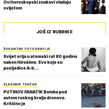
Ovi horoskopski znakovi vladaju
svijetom
JOŠ IZ RUBRIKE
ŠOKANTNE FOTOGRAFIJE
Svijet srlja u atomski rat 80 godina
nakon Hirošime. Evo koje su
posljedice A-b…
VLADIMIR TKAČUK
PUTINOV FANATIK Bomba pod
autom ruskog kralja dronova.
Kritično je