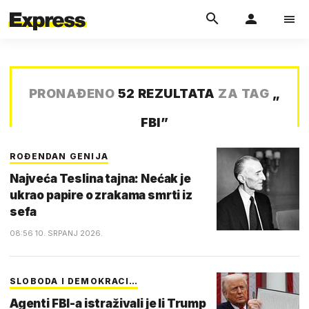
PRONAĐENO
52 REZULTATA
ZA TAG
„
FBI
”
ROĐENDAN GENIJA
Najveća Teslina tajna: Nećak je
ukrao papire o zrakama smrti iz
sefa
08:56 10. SRPANJ 2026.
SLOBODA I DEMOKRACI…
Agenti FBI-a istraživali je li Trump