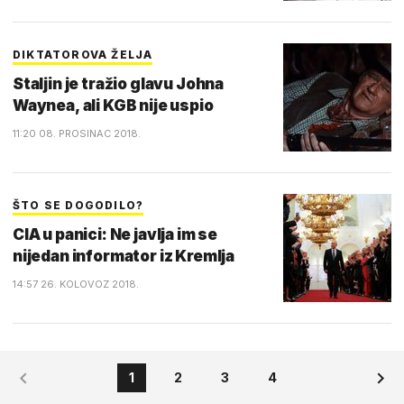
DIKTATOROVA ŽELJA
Staljin je tražio glavu Johna
Waynea, ali KGB nije uspio
11:20 08. PROSINAC 2018.
ŠTO SE DOGODILO?
CIA u panici: Ne javlja im se
nijedan informator iz Kremlja
14:57 26. KOLOVOZ 2018.
1
2
3
4