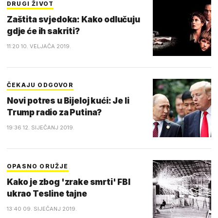
DRUGI ŽIVOT
Zaštita svjedoka: Kako odlučuju
gdje će ih sakriti?
11:20 10. VELJAČA 2019.
ČEKAJU ODGOVOR
Novi potres u Bijeloj kući: Je li
Trump radio za Putina?
19:36 12. SIJEČANJ 2019.
OPASNO ORUŽJE
Kako je zbog 'zrake smrti' FBI
ukrao Tesline tajne
13:40 09. SIJEČANJ 2019.