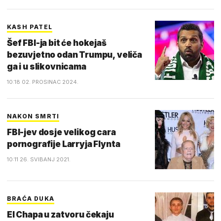
KASH PATEL
Šef FBI-ja bit će hokejaš
bezuvjetno odan Trumpu, veliča
ga i u slikovnicama
10:18 02. PROSINAC 2024.
NAKON SMRTI
FBI-jev dosje velikog cara
pornografije Larryja Flynta
10:11 26. SVIBANJ 2021.
BRAĆA DUKA
El Chapa u zatvoru čekaju