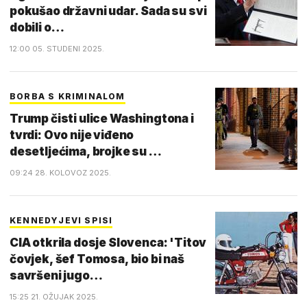
pokušao državni udar. Sada su svi
dobili o…
12:00 05. STUDENI 2025.
BORBA S KRIMINALOM
Trump čisti ulice Washingtona i
tvrdi: Ovo nije viđeno
desetljećima, brojke su …
09:24 28. KOLOVOZ 2025.
KENNEDYJEVI SPISI
CIA otkrila dosje Slovenca: 'Titov
čovjek, šef Tomosa, bio bi naš
savršeni jugo…
15:25 21. OŽUJAK 2025.