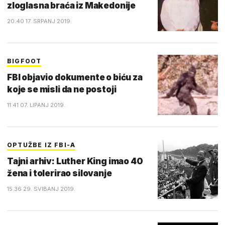
zloglasna braća iz Makedonije
20:40 17. SRPANJ 2019.
BIGFOOT
FBI objavio dokumente o biću za
koje se misli da ne postoji
11:41 07. LIPANJ 2019.
OPTUŽBE IZ FBI-A
Tajni arhiv: Luther King imao 40
žena i tolerirao silovanje
15:36 29. SVIBANJ 2019.