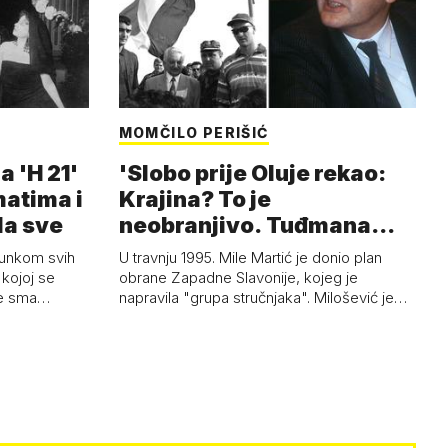
MOMČILO PERIŠIĆ
a 'H 21'
'Slobo prije Oluje rekao:
matima i
Krajina? To je
la sve
neobranjivo. Tuđmana
zvao Krivousti'
junkom svih
U travnju 1995. Mile Martić je donio plan
kojoj se
obrane Zapadne Slavonije, kojeg je
 je sma…
napravila "grupa stručnjaka". Milošević je…