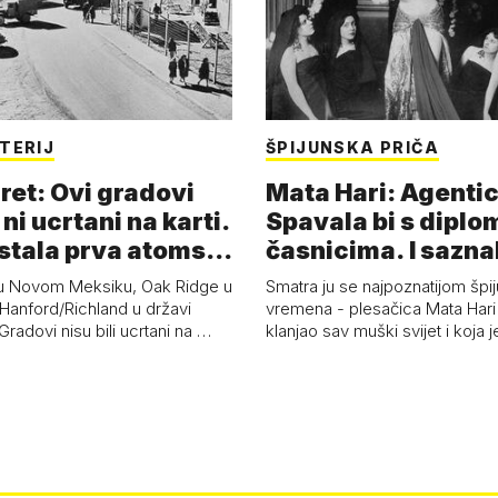
TERIJ
ŠPIJUNSKA PRIČA
ret: Ovi gradovi
Mata Hari: Agentic
 ni ucrtani na karti.
Spavala bi s diplo
astala prva atoms…
časnicima. I sazna
u Novom Meksiku, Oak Ridge u
Smatra ju se najpoznatijom špi
Hanford/Richland u državi
vremena - plesačica Mata Hari 
radovi nisu bili ucrtani na …
klanjao sav muški svijet i koja