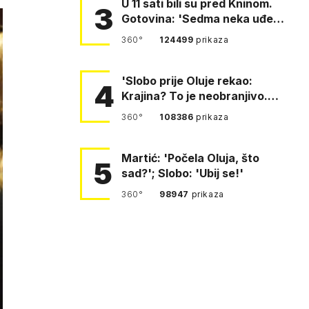
U 11 sati bili su pred Kninom.
3
Gotovina: 'Sedma neka uđe,
4. gardijska neka g…
360°
124499
prikaza
'Slobo prije Oluje rekao:
4
Krajina? To je neobranjivo.
Tuđmana zvao Krivousti'
360°
108386
prikaza
Martić: 'Počela Oluja, što
5
sad?'; Slobo: 'Ubij se!'
360°
98947
prikaza