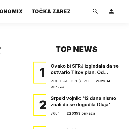
ONOMIX
TOČKA ZAREZ
TOP NEWS
a
Ovako bi SFRJ izgledala da se
1
ostvario Titov plan: Od
Klagenfurta do Istanbula!
POLITIKA I DRUŠTVO
282304
prikaza
Srpski vojnik: '12 dana nismo
2
znali da se dogodila Oluja'
360°
226353
prikaza