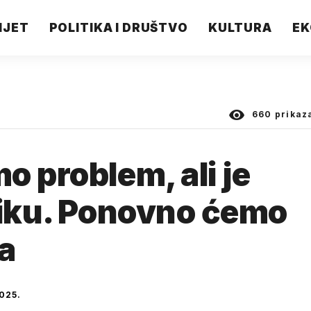
IJET
POLITIKA I DRUŠTVO
KULTURA
EK
660
prikaz
o problem, ali je
diku. Ponovno ćemo
ka
025.