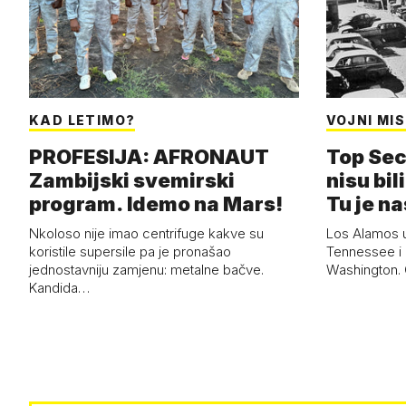
KAD LETIMO?
VOJNI MIS
PROFESIJA: AFRONAUT
Top Sec
Zambijski svemirski
nisu bili
program. Idemo na Mars!
Tu je n
Nkoloso nije imao centrifuge kakve su
Los Alamos 
koristile supersile pa je pronašao
Tennessee i 
jednostavniju zamjenu: metalne bačve.
Washington. G
Kandida…