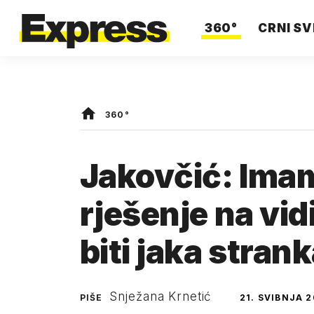
360°
CRNI SV
360°
Jakovčić: Imam
rješenje na vi
biti jaka stran
Snježana Krnetić
PIŠE
21. SVIBNJA 2