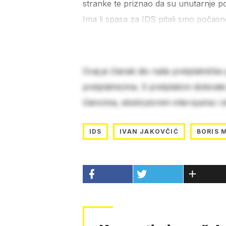
stranke te priznao da su unutarnje po
Ima li spasa za IDS pitali smo počas
Ovaj je članak dio naše pretplatničke
pretplatnicima. S pretplatom dobivat
člancima, ekskluzivnim intervjuima i 
IDS
IVAN JAKOVČIĆ
BORIS 