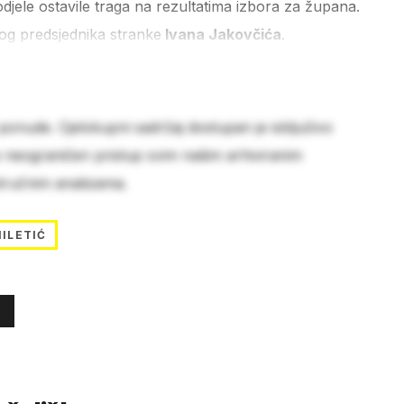
djele ostavile traga na rezultatima izbora za župana.
nog predsjednika stranke
Ivana Jakovčića
.
 ponude. Cjelokupni sadržaj dostupan je isključivo
e neograničen pristup svim našim arhiviranim
stručnim analizama.
MILETIĆ