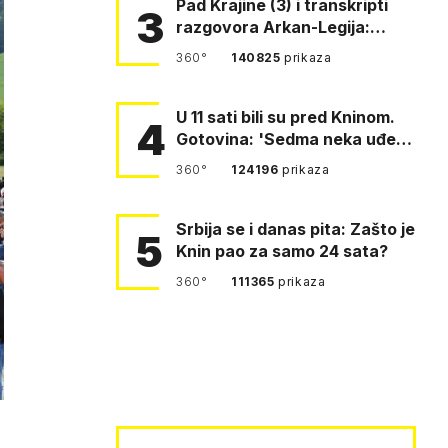
Pad Krajine (3) i transkripti
3
razgovora Arkan-Legija:
'Čujem, prelazite ustašam…
360°
140825
prikaza
U 11 sati bili su pred Kninom.
4
Gotovina: 'Sedma neka uđe,
4. gardijska neka g…
360°
124196
prikaza
Srbija se i danas pita: Zašto je
5
Knin pao za samo 24 sata?
360°
111365
prikaza