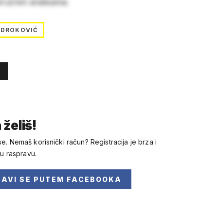
stručnim analizama.
NDROKOVIĆ
 želiš!
se. Nemaš korisnički račun? Registracija je brza i
 u raspravu.
JAVI SE
PUTEM FACEBOOKA