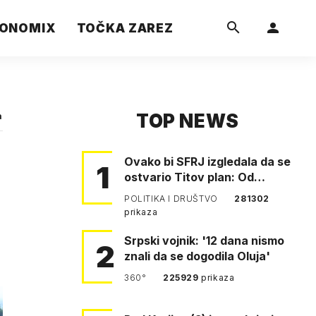
ONOMIX
TOČKA ZAREZ
TOP NEWS
a
Ovako bi SFRJ izgledala da se
1
ostvario Titov plan: Od
Klagenfurta do Istanbula!
POLITIKA I DRUŠTVO
281302
prikaza
Srpski vojnik: '12 dana nismo
2
znali da se dogodila Oluja'
360°
225929
prikaza