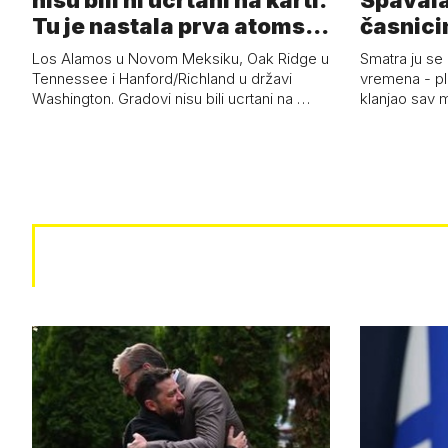
nisu bili ni ucrtani na karti.
Spavala
Tu je nastala prva atoms…
časnici
Los Alamos u Novom Meksiku, Oak Ridge u
Smatra ju se
Tennessee i Hanford/Richland u državi
vremena - pl
Washington. Gradovi nisu bili ucrtani na …
klanjao sav m