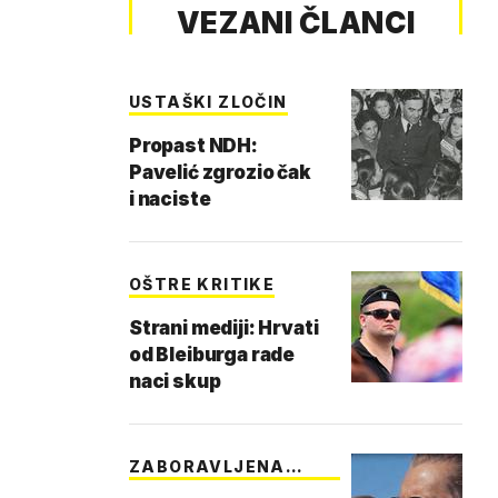
VEZANI ČLANCI
USTAŠKI ZLOČIN
Propast NDH:
Pavelić zgrozio čak
i naciste
OŠTRE KRITIKE
Strani mediji: Hrvati
od Bleiburga rade
naci skup
ZABORAVLJENA
TUŽBA