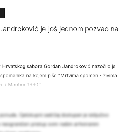
 Jandroković je još jednom pozvao na
ik Hrvatskog sabora Gordan Jandroković nazočilo je
od spomenika na kojem piše "Mrtvima spomen - živima
. / Maribor 1990."
 ponude. Cjelokupni sadržaj dostupan je isključivo
e neograničen pristup svim našim arhiviranim