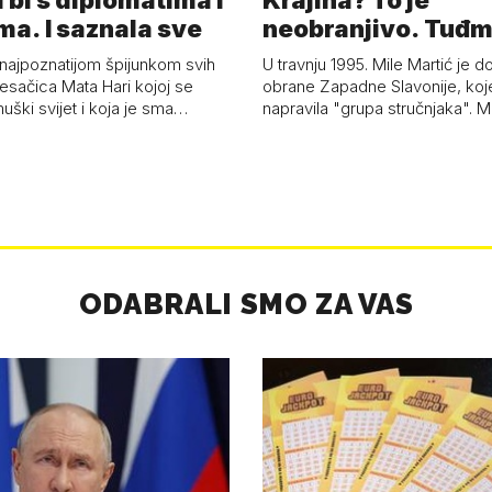
 bi s diplomatima i
Krajina? To je
ma. I saznala sve
neobranjivo. Tuđ
zvao Krivousti'
 najpoznatijom špijunkom svih
U travnju 1995. Mile Martić je d
esačica Mata Hari kojoj se
obrane Zapadne Slavonije, koj
uški svijet i koja je sma…
napravila "grupa stručnjaka". M