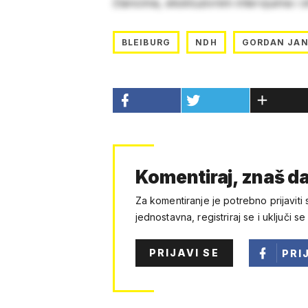
člancima, ekskluzivnim intervjuima i 
BLEIBURG
NDH
GORDAN JA
Komentiraj, znaš da
Za komentiranje je potrebno prijaviti 
jednostavna, registriraj se i uključi se
PRIJAVI SE
PRI