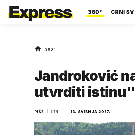
360°
CRNI SV
360°
Jandroković na
utvrditi istinu
Hina
PIŠE
13. SVIBNJA 2017.