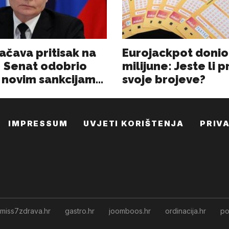
IMPRESSUM
UVJETI KORIŠTENJA
PRIV
miss7zdrava.hr
gastro.hr
joomboos.hr
ordinacija.hr
po