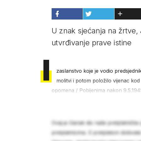
U znak sjećanja na žrtve,
utvrđivanje prave istine
I
zaslanstvo koje je vodio predsjedn
molitvi i potom položilo vijenac k
opomena / Pobijenima nakon 9.5.1945
Ovaj je članak dio naše pretplatničke
pretplatnicima. S pretplatom dobivat