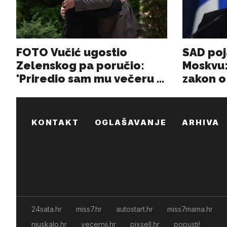
KONTAKT
OGLAŠAVANJE
ARHIVA
24sata.hr
miss7.hr
autostart.hr
miss7mama.hr
njuskalo.hr
vecernji.hr
pixsell.hr
popusti!