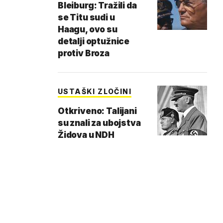
Bleiburg: Tražili da
se Titu sudi u
Haagu, ovo su
detalji optužnice
protiv Broza
USTAŠKI ZLOČINI
Otkriveno: Talijani
su znali za ubojstva
Židova u NDH