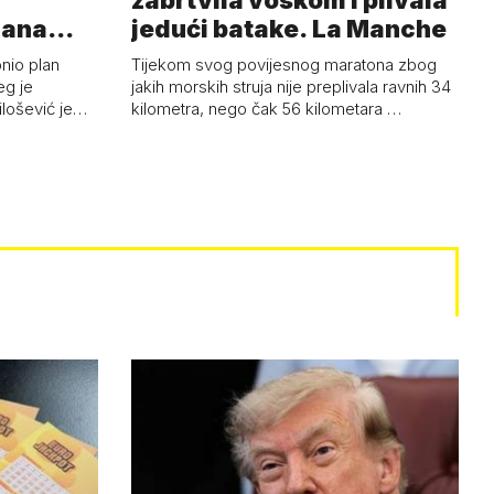
zabrtvila voskom i plivala
mana
jedući batake. La Manche
onio plan
Tijekom svog povijesnog maratona zbog
eg je
jakih morskih struja nije preplivala ravnih 34
ilošević je…
kilometra, nego čak 56 kilometara …