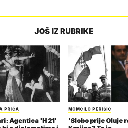
JOŠ IZ RUBRIKE
A PRIČA
MOMČILO PERIŠIĆ
i: Agentica 'H 21'
'Slobo prije Oluje 