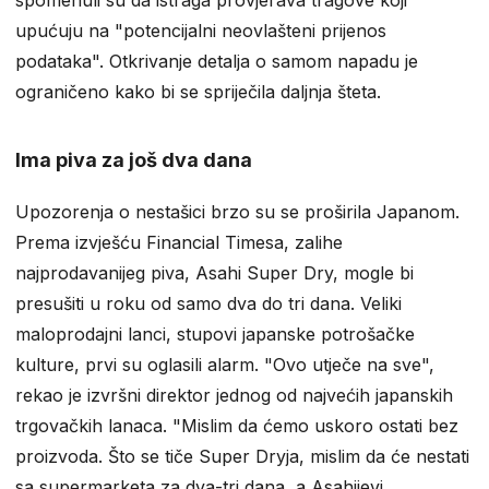
upućuju na "potencijalni neovlašteni prijenos
podataka". Otkrivanje detalja o samom napadu je
ograničeno kako bi se spriječila daljnja šteta.
Ima piva za još dva dana
Upozorenja o nestašici brzo su se proširila Japanom.
Prema izvješću Financial Timesa, zalihe
najprodavanijeg piva, Asahi Super Dry, mogle bi
presušiti u roku od samo dva do tri dana. Veliki
maloprodajni lanci, stupovi japanske potrošačke
kulture, prvi su oglasili alarm. "Ovo utječe na sve",
rekao je izvršni direktor jednog od najvećih japanskih
trgovačkih lanaca. "Mislim da ćemo uskoro ostati bez
proizvoda. Što se tiče Super Dryja, mislim da će nestati
sa supermarketa za dva-tri dana, a Asahijevi