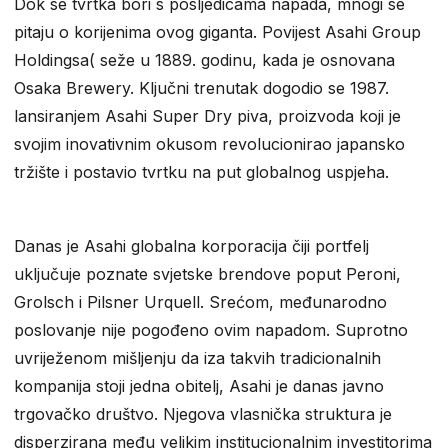
Dok se tvrtka bori s posljedicama napada, mnogi se
pitaju o korijenima ovog giganta. Povijest Asahi Group
Holdingsa( seže u 1889. godinu, kada je osnovana
Osaka Brewery. Ključni trenutak dogodio se 1987.
lansiranjem Asahi Super Dry piva, proizvoda koji je
svojim inovativnim okusom revolucionirao japansko
tržište i postavio tvrtku na put globalnog uspjeha.
Danas je Asahi globalna korporacija čiji portfelj
uključuje poznate svjetske brendove poput Peroni,
Grolsch i Pilsner Urquell. Srećom, međunarodno
poslovanje nije pogođeno ovim napadom. Suprotno
uvriježenom mišljenju da iza takvih tradicionalnih
kompanija stoji jedna obitelj, Asahi je danas javno
trgovačko društvo. Njegova vlasnička struktura je
disperzirana među velikim institucionalnim investitorima