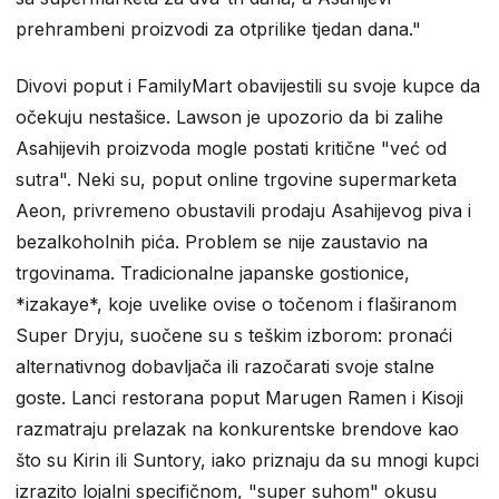
prehrambeni proizvodi za otprilike tjedan dana."
Divovi poput i FamilyMart obavijestili su svoje kupce da
očekuju nestašice. Lawson je upozorio da bi zalihe
Asahijevih proizvoda mogle postati kritične "već od
sutra". Neki su, poput online trgovine supermarketa
Aeon, privremeno obustavili prodaju Asahijevog piva i
bezalkoholnih pića. Problem se nije zaustavio na
trgovinama. Tradicionalne japanske gostionice,
*izakaye*, koje uvelike ovise o točenom i flaširanom
Super Dryju, suočene su s teškim izborom: pronaći
alternativnog dobavljača ili razočarati svoje stalne
goste. Lanci restorana poput Marugen Ramen i Kisoji
razmatraju prelazak na konkurentske brendove kao
što su Kirin ili Suntory, iako priznaju da su mnogi kupci
izrazito lojalni specifičnom, "super suhom" okusu