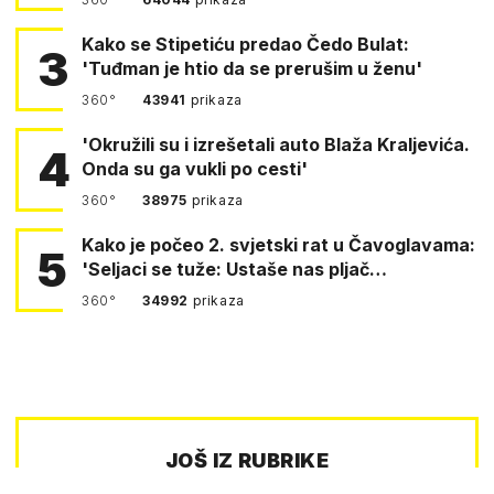
Kako se Stipetiću predao Čedo Bulat:
3
'Tuđman je htio da se prerušim u ženu'
360°
43941
prikaza
'Okružili su i izrešetali auto Blaža Kraljevića.
4
Onda su ga vukli po cesti'
360°
38975
prikaza
Kako je počeo 2. svjetski rat u Čavoglavama:
5
'Seljaci se tuže: Ustaše nas pljač…
360°
34992
prikaza
JOŠ IZ RUBRIKE