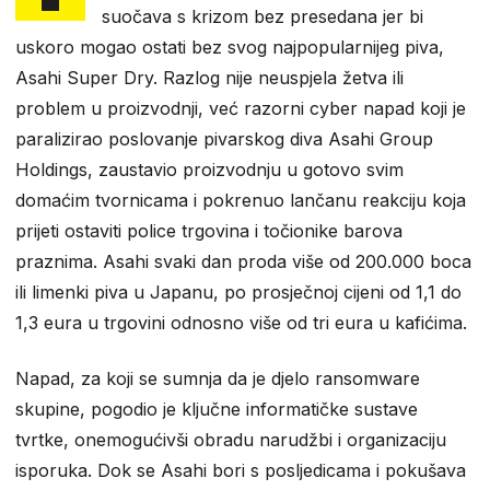
suočava s krizom bez presedana jer bi
uskoro mogao ostati bez svog najpopularnijeg piva,
Asahi Super Dry. Razlog nije neuspjela žetva ili
problem u proizvodnji, već razorni cyber napad koji je
paralizirao poslovanje pivarskog diva Asahi Group
Holdings, zaustavio proizvodnju u gotovo svim
domaćim tvornicama i pokrenuo lančanu reakciju koja
prijeti ostaviti police trgovina i točionike barova
praznima. Asahi svaki dan proda više od 200.000 boca
ili limenki piva u Japanu, po prosječnoj cijeni od 1,1 do
1,3 eura u trgovini odnosno više od tri eura u kafićima.
Napad, za koji se sumnja da je djelo ransomware
skupine, pogodio je ključne informatičke sustave
tvrtke, onemogućivši obradu narudžbi i organizaciju
isporuka. Dok se Asahi bori s posljedicama i pokušava