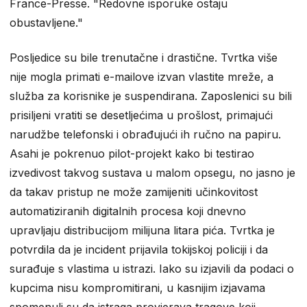
France-Presse. "Redovne isporuke ostaju
obustavljene."
Posljedice su bile trenutačne i drastične. Tvrtka više
nije mogla primati e-mailove izvan vlastite mreže, a
služba za korisnike je suspendirana. Zaposlenici su bili
prisiljeni vratiti se desetljećima u prošlost, primajući
narudžbe telefonski i obrađujući ih ručno na papiru.
Asahi je pokrenuo pilot-projekt kako bi testirao
izvedivost takvog sustava u malom opsegu, no jasno je
da takav pristup ne može zamijeniti učinkovitost
automatiziranih digitalnih procesa koji dnevno
upravljaju distribucijom milijuna litara pića. Tvrtka je
potvrdila da je incident prijavila tokijskoj policiji i da
surađuje s vlastima u istrazi. Iako su izjavili da podaci o
kupcima nisu kompromitirani, u kasnijim izjavama
spomenuli su da istraga provjerava tragove koji