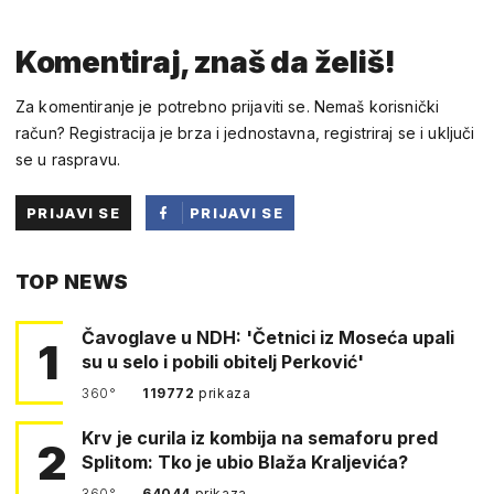
Komentiraj, znaš da želiš!
Za komentiranje je potrebno prijaviti se. Nemaš korisnički
račun? Registracija je brza i jednostavna, registriraj se i uključi
se u raspravu.
PRIJAVI SE
PRIJAVI SE
PUTEM
TOP NEWS
FACEBOOKA
Čavoglave u NDH: 'Četnici iz Moseća upali
1
su u selo i pobili obitelj Perković'
360°
119772
prikaza
Krv je curila iz kombija na semaforu pred
2
Splitom: Tko je ubio Blaža Kraljevića?
360°
64044
prikaza