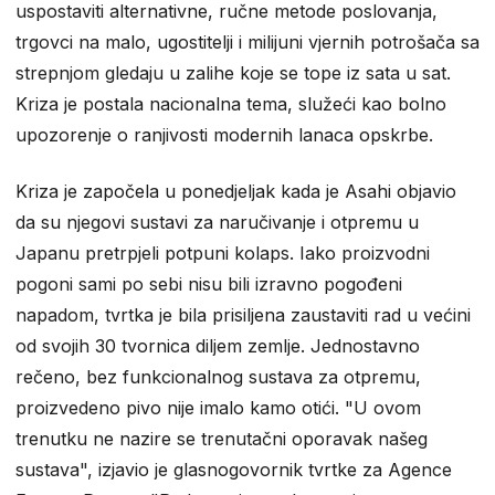
uspostaviti alternativne, ručne metode poslovanja,
trgovci na malo, ugostitelji i milijuni vjernih potrošača sa
strepnjom gledaju u zalihe koje se tope iz sata u sat.
Kriza je postala nacionalna tema, služeći kao bolno
upozorenje o ranjivosti modernih lanaca opskrbe.
Kriza je započela u ponedjeljak kada je Asahi objavio
da su njegovi sustavi za naručivanje i otpremu u
Japanu pretrpjeli potpuni kolaps. Iako proizvodni
pogoni sami po sebi nisu bili izravno pogođeni
napadom, tvrtka je bila prisiljena zaustaviti rad u većini
od svojih 30 tvornica diljem zemlje. Jednostavno
rečeno, bez funkcionalnog sustava za otpremu,
proizvedeno pivo nije imalo kamo otići. "U ovom
trenutku ne nazire se trenutačni oporavak našeg
sustava", izjavio je glasnogovornik tvrtke za Agence