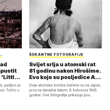
…
ŠOKANTNE FOTOGRAFIJE
nad
Svijet srlja u atomski rat
spustit
81 godinu nakon Hirošime.
'Little
Evo koje su posljedice A-
b…
, pažljivo je
Dvije atomske bombe bačene su na Japan,
Aioi. Točno u
prva na današnji datum, 6. kolovoza 1945.
godine. Ove fotografije prikazuju pos…