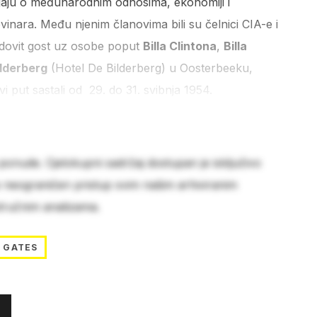
vljaju o međunarodnim odnosima, ekonomiji i
ovinara. Među njenim članovima bili su čelnici CIA-e i
dovit gost uz osobe poput
Billa Clintona
,
Billa
ilderberg
(Hotel De Bilderberg) u Oosterbeeku,
 put sastali od 29. do 31. svibnja 1954.
 ponude. Cjelokupni sadržaj dostupan je isključivo
e neograničen pristup svim našim arhiviranim
stručnim analizama.
L GATES