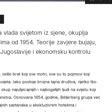
a vlada svijetom iz sjene, okuplja
ima od 1954. Teorije zavjere bujaju,
d Jugoslavije i ekonomsku kontrolu
veliki brat koji sve motri, sve su to pojmovi koji
ijeta. Iako postoje brojna tajna društva, rijetko tko
, skup najutjecajnijih i najbogatijih ljudi na svijetu koji
anstva. Osnovana 1954. godine, Bilderberg grupa već
ajnih sastanaka u ekskluzivnim hotelima i