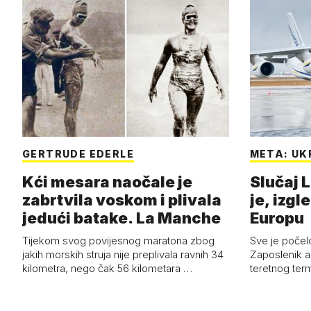
GERTRUDE EDERLE
META: UK
Kći mesara naočale je
Slučaj L
zabrtvila voskom i plivala
je, izgl
jedući batake. La Manche
Europu
Tijekom svog povijesnog maratona zbog
Sve je počelo
jakih morskih struja nije preplivala ravnih 34
Zaposlenik a
kilometra, nego čak 56 kilometara …
teretnog term