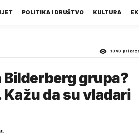
IJET
POLITIKA I DRUŠTVO
KULTURA
EK
1040
prikaz
a Bilderberg grupa?
 Kažu da su vladari
5.