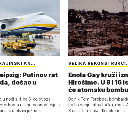
RAJINSKI AN…
VELIKA REKONSTRUKCI
eipzig: Putinov rat
Enola Gay kruži iz
eda, došao u
Hirošime. U 8 i 16 i
će atomsku bombu 
Boy'
 u noći s 4. na 5. kolovoza.
Bojnik Tom Ferebee, bombarder
erodroma u sigurnosnom dijelu
tražio svoju ciljnu točku, most 
inala, u blizini južne…
8 sati, 15 minuta i 15 sekundi…