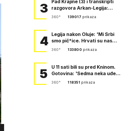
Pad Krajine (3) i transkripti
3
razgovora Arkan-Legija:
'Čujem, prelazite ustašam…
360°
139017
prikaza
Legija nakon Oluje: 'Mi Srbi
4
smo pič*ice. Hrvati su nas
pomeli!'
360°
133800
prikaza
U 11 sati bili su pred Kninom.
5
Gotovina: 'Sedma neka uđe,
4. gardijska neka g…
360°
118351
prikaza