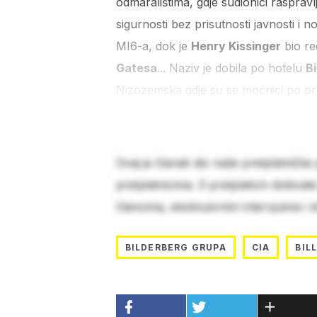
odmaralištima, gdje sudionici raspra
sigurnosti bez prisutnosti javnosti i n
MI6-a, dok je
Henry Kissinger
bio re
Gatesa
... Naziv je dobila po hotelu
B
Nizozemska gdje su se moćnici po prvi
Ovaj je članak dio naše pretplatničke
pretplatnicima. S pretplatom dobivat
člancima, ekskluzivnim intervjuima i 
BILDERBERG GRUPA
CIA
BIL