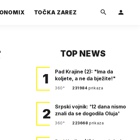
ONOMIX
TOČKA ZAREZ
TOP NEWS
a
Pad Krajine (2): "Ima da
1
koljete, a ne da bježite!"
360°
231984
prikaza
Srpski vojnik: '12 dana nismo
2
znali da se dogodila Oluja'
360°
223668
prikaza