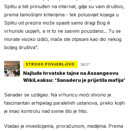
Splitu a biti prinuđen na internat, gdje su vam društvo,
prema tamošnjim kriterijima - tek polusvijet kojega u
Splitu od prezira može spasiti samo dragi Bog ili
vrhunski uspjeh, a ni to ne sasvim pouzdano... Tu se
morate visoko izdići, inače ste otpisani kao dio nekog
boljeg društva”.
STROGO POVJERLJIVO
360°
Najluđe hrvatske tajne na Assangeovu
WikiLeaksu: 'Sanaderu je prijetila mafija'
Sanader se uzdigao. Na vrhuncu moći stvorio je
fascinantan arhipelag paralelnih ustanova, preko kojih
je imao kontrolu nad svime što je htio.
Vladao je investicijama, proračunom, medijima. Prema