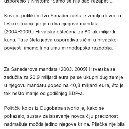
usporedio s Kristom: “Samo se nije dao razapeti”...
Krivom politikom Ivo Sanader cijelu je zemlju doveo u
tešku situaciju jer je u dva njegova mandata
(2004.-2009.) Hrvatska oštećena za 80-ak milijardi
kuna. Ta je šteta jedva usporediva s ičim u hrvatskoj
povijesti, imamo li na umu mirnodopska razdoblja.
Za Sanaderova mandata (2003.-2009) Hrvatska se
zadužila za 20,9 milijardi eura pa se ukupni dug zemlje
u njegovu mandatu popeo na 40,8 milijardi eura, što je
tek nešto manje od godišnjeg BDP-a.
Politički kolos iz Dugobaba stvorio je, kako se
pokazalo, sustav za isisavanje novca čiju preciznost
nadmašuje možda jedino njegova širina. Pljačka nije bila