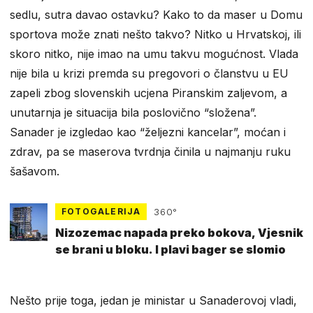
sedlu, sutra davao ostavku? Kako to da maser u Domu
sportova može znati nešto takvo? Nitko u Hrvatskoj, ili
skoro nitko, nije imao na umu takvu mogućnost. Vlada
nije bila u krizi premda su pregovori o članstvu u EU
zapeli zbog slovenskih ucjena Piranskim zaljevom, a
unutarnja je situacija bila poslovično “složena”.
Sanader je izgledao kao “željezni kancelar”, moćan i
zdrav, pa se maserova tvrdnja činila u najmanju ruku
šašavom.
FOTOGALERIJA
360°
Nizozemac napada preko bokova, Vjesnik
se brani u bloku. I plavi bager se slomio
Nešto prije toga, jedan je ministar u Sanaderovoj vladi,