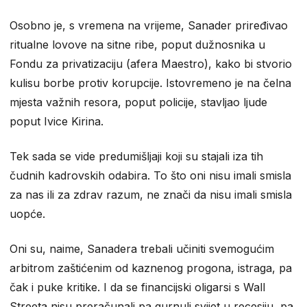
Osobno je, s vremena na vrijeme, Sanader priređivao
ritualne lovove na sitne ribe, poput dužnosnika u
Fondu za privatizaciju (afera Maestro), kako bi stvorio
kulisu borbe protiv korupcije. Istovremeno je na čelna
mjesta važnih resora, poput policije, stavljao ljude
poput Ivice Kirina.
Tek sada se vide predumišljaji koji su stajali iza tih
čudnih kadrovskih odabira. To što oni nisu imali smisla
za nas ili za zdrav razum, ne znači da nisu imali smisla
uopće.
Oni su, naime, Sanadera trebali učiniti svemogućim
arbitrom zaštićenim od kaznenog progona, istraga, pa
čak i puke kritike. I da se financijski oligarsi s Wall
Streeta nisu preračunali pa gurnuli svijet u recesiju, pa