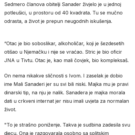
Sedmero članova obitelji Sanader živjelo je u jednoj
potleušici, u prostoru od 40 kvadrata. Tu se mučno
odrasta, a život je prepun neugodnih iskušenja.
“Otac je bio soboslikar, alkoholičar, koji je šezdesetih
otišao u Njemačku i nije se vraćao. Stric je bio oficir
JNA u Tivtu. Otac je, kao mali čovjek, bio kompleksaš.
On nema nikakve sličnosti s Ivom. I zaselak je dobio
ime Mali Sanaderi jer su svi bili niski. Majka mu je pravi
dinarski tip, na nju je nalik. Sanadera je majka morala
dati u crkveni internat jer nisu imali uvjeta za normalan
život.
"To je strašno poniženje. Takva je sudbina zadesila svu
djecu. Ona je razgovarala osobno sa splitskim