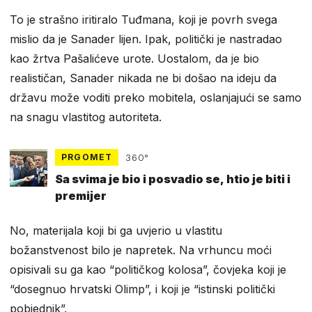
To je strašno iritiralo Tuđmana, koji je povrh svega
mislio da je Sanader lijen. Ipak, politički je nastradao
kao žrtva Pašalićeve urote. Uostalom, da je bio
realističan, Sanader nikada ne bi došao na ideju da
državu može voditi preko mobitela, oslanjajući se samo
na snagu vlastitog autoriteta.
PRGOMET
360°
Sa svima je bio i posvadio se, htio je biti i
premijer
No, materijala koji bi ga uvjerio u vlastitu
božanstvenost bilo je napretek. Na vrhuncu moći
opisivali su ga kao “političkog kolosa”, čovjeka koji je
“dosegnuo hrvatski Olimp”, i koji je “istinski politički
pobjednik”.