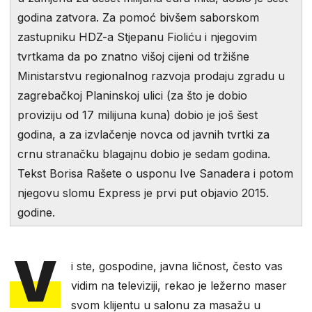
godina zatvora. Za pomoć bivšem saborskom
zastupniku HDZ-a Stjepanu Fioliću i njegovim
tvrtkama da po znatno višoj cijeni od tržišne
Ministarstvu regionalnog razvoja prodaju zgradu u
zagrebačkoj Planinskoj ulici (za što je dobio
proviziju od 17 milijuna kuna) dobio je još šest
godina, a za izvlačenje novca od javnih tvrtki za
crnu stranačku blagajnu dobio je sedam godina.
Tekst Borisa Rašete o usponu Ive Sanadera i potom
njegovu slomu Express je prvi put objavio 2015.
godine.
V
i ste, gospodine, javna ličnost, često vas
vidim na televiziji, rekao je ležerno maser
svom klijentu u salonu za masažu u