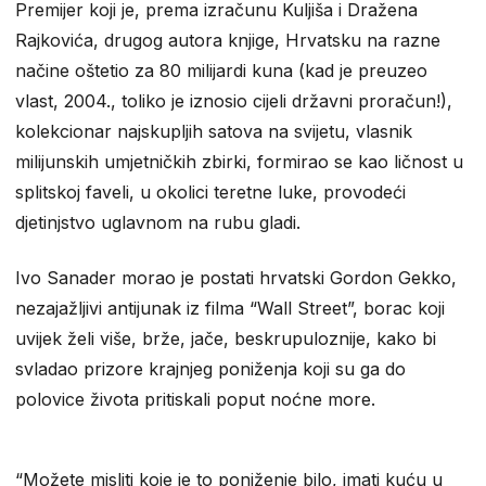
Premijer koji je, prema izračunu Kuljiša i Dražena
Rajkovića, drugog autora knjige, Hrvatsku na razne
načine oštetio za 80 milijardi kuna (kad je preuzeo
vlast, 2004., toliko je iznosio cijeli državni proračun!),
kolekcionar najskupljih satova na svijetu, vlasnik
milijunskih umjetničkih zbirki, formirao se kao ličnost u
splitskoj faveli, u okolici teretne luke, provodeći
djetinjstvo uglavnom na rubu gladi.
Ivo Sanader morao je postati hrvatski Gordon Gekko,
nezajažljivi antijunak iz filma “Wall Street”, borac koji
uvijek želi više, brže, jače, beskrupuloznije, kako bi
svladao prizore krajnjeg poniženja koji su ga do
polovice života pritiskali poput noćne more.
“Možete misliti koje je to poniženje bilo, imati kuću u