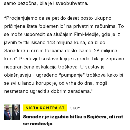
samo bezočna, bila je i sveobuhvatna.
“Procjenjujemo da se pet do deset posto ukupno
pričinjene štete ‘oplemenilo’ na privatnim računima. To
se može usporediti sa slučajem Fimi-Medije, gdje je iz
javnih tvrtki isisano 143 milijuna kuna, da bi do
Sanadera u crnim torbama došlo ‘samo’ 28 milijuna
kuna”. Preduvjet sustava koji je izgradio bila je zapravo
neograničena eskalacija troškova. U sustav je -
objašnjavaju - ugrađeno “pumpanje” troškova kako bi
se svi u lancu korupcije, od vrha do dna, mogli
nesmetano ugraditi s dobrim zaradama."
NIŠTA KONTRA ST
360°
Sanader je izgubio bitku s Bajićem, ali rat
se nastavlja