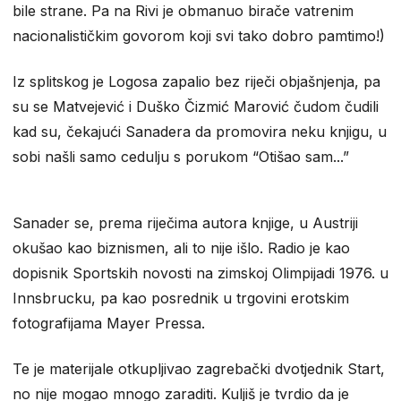
bile strane. Pa na Rivi je obmanuo birače vatrenim
nacionalističkim govorom koji svi tako dobro pamtimo!)
Iz splitskog je Logosa zapalio bez riječi objašnjenja, pa
su se Matvejević i Duško Čizmić Marović čudom čudili
kad su, čekajući Sanadera da promovira neku knjigu, u
sobi našli samo cedulju s porukom “Otišao sam...”
Sanader se, prema riječima autora knjige, u Austriji
okušao kao biznismen, ali to nije išlo. Radio je kao
dopisnik Sportskih novosti na zimskoj Olimpijadi 1976. u
Innsbrucku, pa kao posrednik u trgovini erotskim
fotografijama Mayer Pressa.
Te je materijale otkupljivao zagrebački dvotjednik Start,
no nije mogao mnogo zaraditi. Kuljiš je tvrdio da je