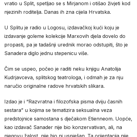
vratio u Split, spetljao se s Mirjanom i otišao živjeti kod
njezinih roditelja. Danas ih zna cijela Hrvatska.
U Splitu je radio u Logosu, izdavačkoj kući koju je
izdavanje goleme kolekcije Marxovih djela dovelo do
propasti, pa je tadašnji urednik morao odstupiti, što je
Sanadera diglo jednu stepenicu više.
Čim se uspeo, počeo je raditi neku knjigu Anatolija
Kudrjavceva, splitskog teatrologa, i odmah je za nju
naručio originalne radove hrvatskih slikara.
Izdao je i “Razvratna i filozofska pisma dviju časnih
sestara” u kojima se tematizira seksualna veza
predstojnice samostana s dječakom Etienneom. Uopće,
kao izdavač Sanader nije bio konzervativan, ali, na
njegovu žalost, nije bio ni uspješan. Ta orijentacija nije