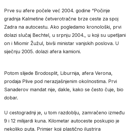
Prve su afere počele već 2004. godine “Počinje
gradnja Kalmetine četverotračne brze ceste za spoj
Zadra na autocestu. Ako pogledamo kronološki, prvi
dolazi slučaj Bechtel, u srpnju 2004., u koji su upetljani
on i Miomir Žužul, bivši ministar vanjskih poslova. U
siječnju 2005. dolazi afera kamioni.
Potom slijede Brodosplit, Liburnija, afera Verona,
prodaja Plive pod nerazjašnjenim okolnostima. Prvi
Sanaderov mandat nije, dakle, kako se često čuje, bio
dobar.
U cestogradnji je, u tom razdoblju, zamračeno između
9 i 12 milijardi kuna. Kilometar autoceste poskupio je
nekoliko puta. Primjer koji plastično ilustrira