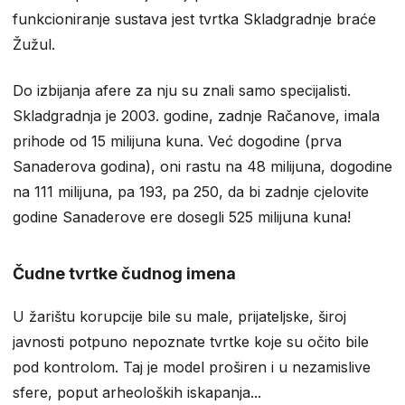
funkcioniranje sustava jest tvrtka Skladgradnje braće
Žužul.
Do izbijanja afere za nju su znali samo specijalisti.
Skladgradnja je 2003. godine, zadnje Račanove, imala
prihode od 15 milijuna kuna. Već dogodine (prva
Sanaderova godina), oni rastu na 48 milijuna, dogodine
na 111 milijuna, pa 193, pa 250, da bi zadnje cjelovite
godine Sanaderove ere dosegli 525 milijuna kuna!
Čudne tvrtke čudnog imena
U žarištu korupcije bile su male, prijateljske, široj
javnosti potpuno nepoznate tvrtke koje su očito bile
pod kontrolom. Taj je model proširen i u nezamislive
sfere, poput arheoloških iskapanja...