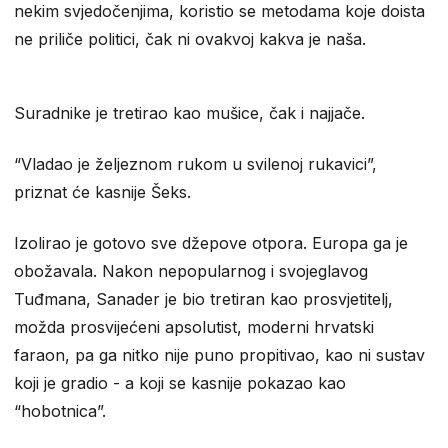
nekim svjedočenjima, koristio se metodama koje doista
ne priliče politici, čak ni ovakvoj kakva je naša.
Suradnike je tretirao kao mušice, čak i najjače.
“Vladao je željeznom rukom u svilenoj rukavici”,
priznat će kasnije Šeks.
Izolirao je gotovo sve džepove otpora. Europa ga je
obožavala. Nakon nepopularnog i svojeglavog
Tuđmana, Sanader je bio tretiran kao prosvjetitelj,
možda prosvijećeni apsolutist, moderni hrvatski
faraon, pa ga nitko nije puno propitivao, kao ni sustav
koji je gradio - a koji se kasnije pokazao kao
“hobotnica”.