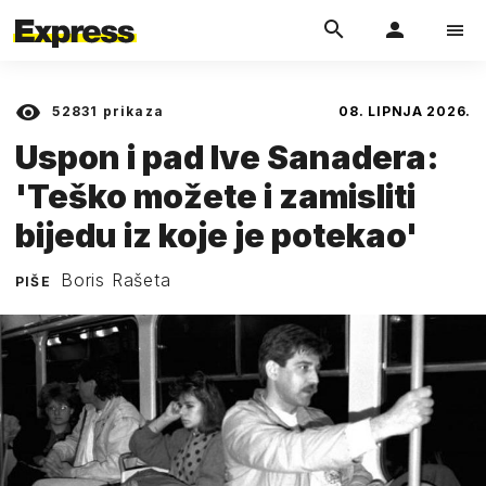
52831
prikaza
08. LIPNJA 2026.
Uspon i pad Ive Sanadera:
'Teško možete i zamisliti
bijedu iz koje je potekao'
Boris Rašeta
PIŠE