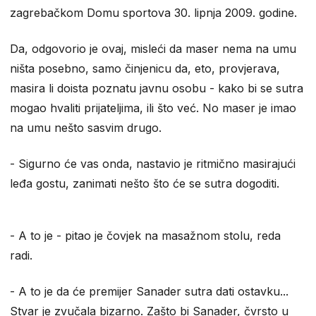
zagrebačkom Domu sportova 30. lipnja 2009. godine.
Da, odgovorio je ovaj, misleći da maser nema na umu
ništa posebno, samo činjenicu da, eto, provjerava,
masira li doista poznatu javnu osobu - kako bi se sutra
mogao hvaliti prijateljima, ili što već. No maser je imao
na umu nešto sasvim drugo.
- Sigurno će vas onda, nastavio je ritmično masirajući
leđa gostu, zanimati nešto što će se sutra dogoditi.
- A to je - pitao je čovjek na masažnom stolu, reda
radi.
- A to je da će premijer Sanader sutra dati ostavku...
Stvar je zvučala bizarno. Zašto bi Sanader, čvrsto u