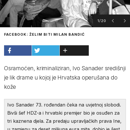
1/20
FACEBOOK: ŽELIM BITI MILAN BANDIĆ
Osramoćen, kriminaliziran, Ivo Sanader središnji
je lik drame u kojoj je Hrvatska operušana do
kože
Ivo Sanader 73. rođendan čeka na uvjetnoj slobodi.
Bivši šef HDZ-a i hrvatski premijer bio je osuđen za
tri kaznena djela. Za predaju upravljačkih prava Ine,
u zamjenu za deset milijuna eura mita, dobio je šest