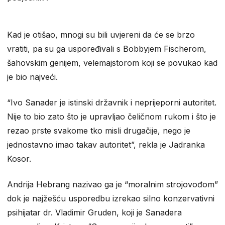
Kad je otišao, mnogi su bili uvjereni da će se brzo
vratiti, pa su ga uspoređivali s Bobbyjem Fischerom,
šahovskim genijem, velemajstorom koji se povukao kad
je bio najveći.
“Ivo Sanader je istinski državnik i neprijeporni autoritet.
Nije to bio zato što je upravljao čeličnom rukom i što je
rezao prste svakome tko misli drugačije, nego je
jednostavno imao takav autoritet”, rekla je Jadranka
Kosor.
Andrija Hebrang nazivao ga je “moralnim strojovođom”
dok je najžešću usporedbu izrekao silno konzervativni
psihijatar dr. Vladimir Gruden, koji je Sanadera