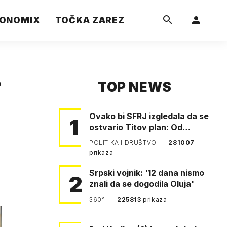
ONOMIX
TOČKA ZAREZ
TOP NEWS
a
Ovako bi SFRJ izgledala da se
1
ostvario Titov plan: Od
Klagenfurta do Istanbula!
POLITIKA I DRUŠTVO
281007
prikaza
Srpski vojnik: '12 dana nismo
2
znali da se dogodila Oluja'
360°
225813
prikaza