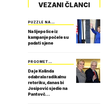
VEZANI ČLANCI
PUZZLE NA
PANTOVČAKU
Na lijepo lice iz
kampanje počele su
padati sjene
PRGOMET
ODGOVORIO T…
Da je Kolinda
odabrala radikalnu
retoriku, danas bi
Josipović sjedio na
Pantovč…