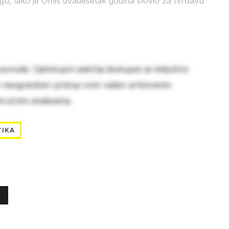
u, iako je Omiš dvadesetak godina slovio za tvrđavu
 ponude. Cjelokupni sadržaj dostupan je isključivo
e neograničen pristup svim našim arhiviranim
stručnim analizama.
TIKA