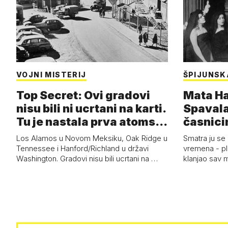
VOJNI MISTERIJ
ŠPIJUNSK
Top Secret: Ovi gradovi
Mata Har
nisu bili ni ucrtani na karti.
Spavala
Tu je nastala prva atoms…
časnici
Los Alamos u Novom Meksiku, Oak Ridge u
Smatra ju se
Tennessee i Hanford/Richland u državi
vremena - pl
Washington. Gradovi nisu bili ucrtani na …
klanjao sav m