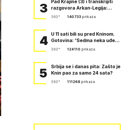
Pad Krajine (3) i transkripti
3
razgovora Arkan-Legija:
'Čujem, prelazite ustašam…
360°
140733
prikaza
U 11 sati bili su pred Kninom.
4
Gotovina: 'Sedma neka uđe,
4. gardijska neka g…
360°
124110
prikaza
Srbija se i danas pita: Zašto je
5
Knin pao za samo 24 sata?
360°
111268
prikaza