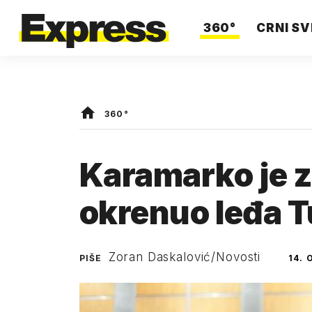
360°
CRNI SV
360°
Karamarko je z
okrenuo leđa T
Zoran Daskalović/Novosti
PIŠE
14. 