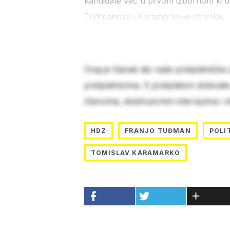
kandidate već u prvom izbornom krug
Tuđmanove i Karamarkove stranke.
Ovaj je članak dio naše pretplatničke
pretplatnicima. S pretplatom dobivat
člancima, ekskluzivnim intervjuima i 
HDZ
FRANJO TUĐMAN
POLI
TOMISLAV KARAMARKO