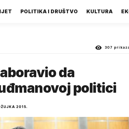
IJET
POLITIKA I DRUŠTVO
KULTURA
EK
307
prikaz
aboravio da
uđmanovoj politici
OŽUJKA 2015.