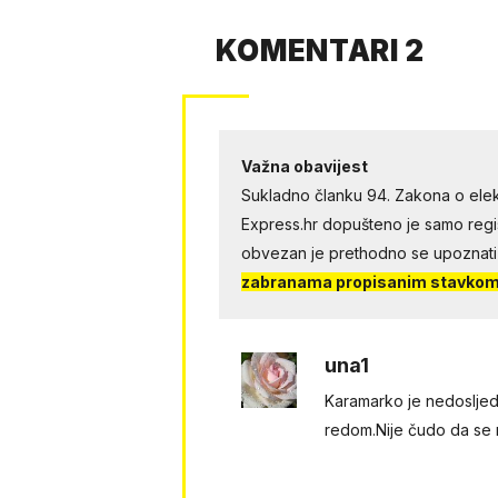
KOMENTARI 2
Važna obavijest
Sukladno članku 94. Zakona o elek
Express.hr dopušteno je samo regist
obvezan je prethodno se upoznati
zabranama propisanim stavkom 
una1
Karamarko je nedosljeda
redom.Nije čudo da se n