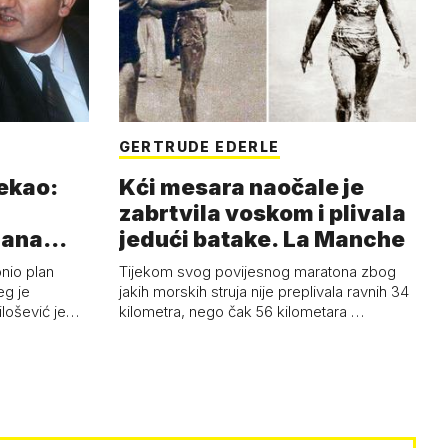
GERTRUDE EDERLE
rekao:
Kći mesara naočale je
zabrtvila voskom i plivala
mana
jedući batake. La Manche
onio plan
Tijekom svog povijesnog maratona zbog
eg je
jakih morskih struja nije preplivala ravnih 34
ilošević je…
kilometra, nego čak 56 kilometara …