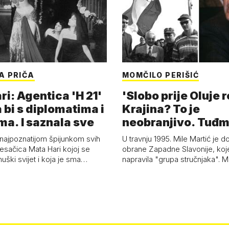
A PRIČA
MOMČILO PERIŠIĆ
i: Agentica 'H 21'
'Slobo prije Oluje 
 bi s diplomatima i
Krajina? To je
ma. I saznala sve
neobranjivo. Tuđ
zvao Krivousti'
 najpoznatijom špijunkom svih
U travnju 1995. Mile Martić je d
esačica Mata Hari kojoj se
obrane Zapadne Slavonije, koj
uški svijet i koja je sma…
napravila "grupa stručnjaka". M