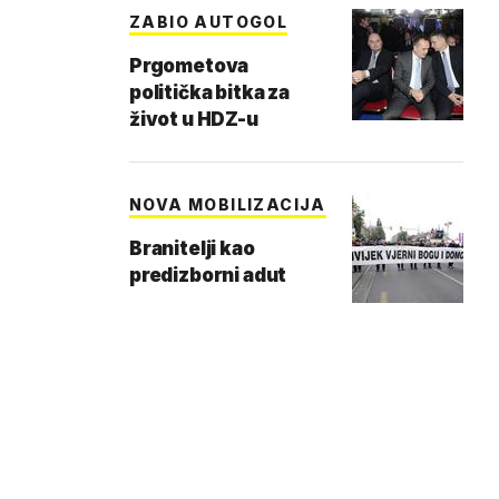
ZABIO AUTOGOL
Prgometova
politička bitka za
život u HDZ-u
NOVA MOBILIZACIJA
Branitelji kao
predizborni adut