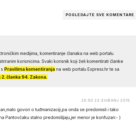
POGLEDAJTE SVE
KOMENTARE
troničkim medijima, komentiranje članaka na web portalu
riranim korisnicima. Svaki korisnik koji želi komentirati članke
 s
Pravilima komentiranja
na web portalu Express.hr te sa
2. članka 94. Zakona.
20:50 23.SVIBANJ 2015.
n,malo govori o tuđmanizaciji,pa onda se predomisli i tako
a Pantovčaku stalno predomišljaju,jer menor je konfuzan:- )