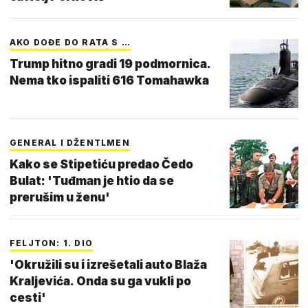
AKO DOĐE DO RATA S …
Trump hitno gradi 19 podmornica.
Nema tko ispaliti 616 Tomahawka
GENERAL I DŽENTLMEN
Kako se Stipetiću predao Čedo
Bulat: 'Tuđman je htio da se
prerušim u ženu'
FELJTON: 1. DIO
'Okružili su i izrešetali auto Blaža
Kraljevića. Onda su ga vukli po
cesti'