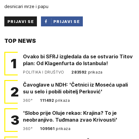
desnicari mrze i papu
PRIJAVI SE
PRIJAVI SE
PUTEM
TOP NEWS
FACEBOOKA
Ovako bi SFRJ izgledala da se ostvario Titov
1
plan: Od Klagenfurta do Istanbula!
POLITIKA I DRUŠTVO
283592
prikaza
Čavoglave u NDH: 'Četnici iz Moseća upali
2
su u selo i pobili obitelj Perković'
360°
111492
prikaza
'Slobo prije Oluje rekao: Krajina? To je
3
neobranjivo. Tuđmana zvao Krivousti'
360°
109561
prikaza