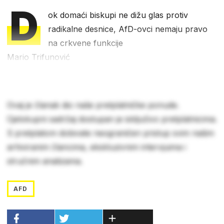
D
ok domaći biskupi ne dižu glas protiv
radikalne desnice, AfD-ovci nemaju pravo
na crkvene funkcije
Mario Trifunović
Ovaj je članak dio naše pretplatničke ponude.
Cjelokupni sadržaj dostupan je isključivo pretplatnicima.
S pretplatom dobivate neograničen pristup svim našim
arhiviranim člancima, ekskluzivnim intervjuima i
stručnim analizama.
AFD