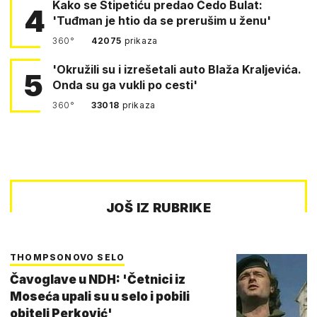
Kako se Stipetiću predao Čedo Bulat:
4
'Tuđman je htio da se prerušim u ženu'
360°
42075
prikaza
'Okružili su i izrešetali auto Blaža Kraljevića.
5
Onda su ga vukli po cesti'
360°
33018
prikaza
JOŠ IZ RUBRIKE
THOMPSONOVO SELO
Čavoglave u NDH: 'Četnici iz
Moseća upali su u selo i pobili
obitelj Perković'