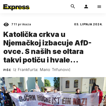
711
prikaza
03. LIPNJA 2024.
Katolička crkva u
Njemačkoj izbacuje AfD-
ovce. S naših se oltara
takvi potiču i hvale...
Iz Frankfurta: Mario Trifunović
PIŠE