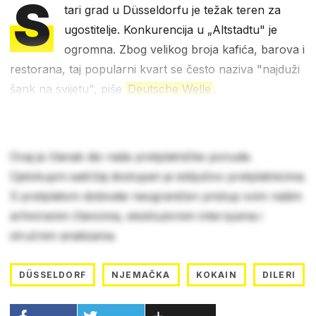
S
tari grad u Düsseldorfu je težak teren za
ugostitelje. Konkurencija u „Altstadtu" je
ogromna. Zbog velikog broja kafića, barova i
restorana, taj popularni kvart se često naziva "najduži
šank na svijetu", piše
Deutsche Welle
.
Ovaj je članak dio naše pretplatničke ponude.
Cjelokupni sadržaj dostupan je isključivo pretplatnicima.
S pretplatom dobivate neograničen pristup svim našim
arhiviranim člancima, ekskluzivnim intervjuima i
stručnim analizama.
DÜSSELDORF
NJEMAČKA
KOKAIN
DILERI