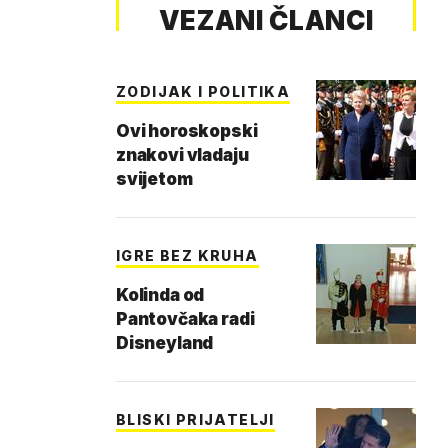
VEZANI ČLANCI
ZODIJAK I POLITIKA
Ovi horoskopski
znakovi vladaju
svijetom
IGRE BEZ KRUHA
Kolinda od
Pantovčaka radi
Disneyland
BLISKI PRIJATELJI