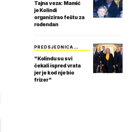
Tajna veza: Mamić
je Kolindi
organizirao feštu za
rođendan
PREDSJEDNICA
PRINCE…
"Kolindu su svi
čekali ispred vrata
jer je kod nje bio
frizer"