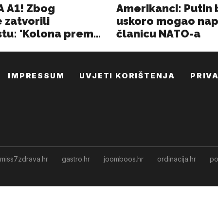
IMPRESSUM
UVJETI KORIŠTENJA
PRIV
miss7zdrava.hr
gastro.hr
joomboos.hr
ordinacija.hr
po