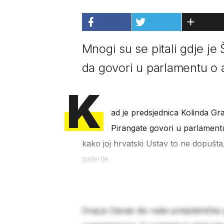
Mnogi su se pitali gdje je 
da govori u parlamentu o a
K
ad je predsjednica Kolinda Gr
Pirangate govori u parlamentu
kako joj hrvatski Ustav to ne dopušta
galerije.
Ovaj je članak dio naše pretplatničke