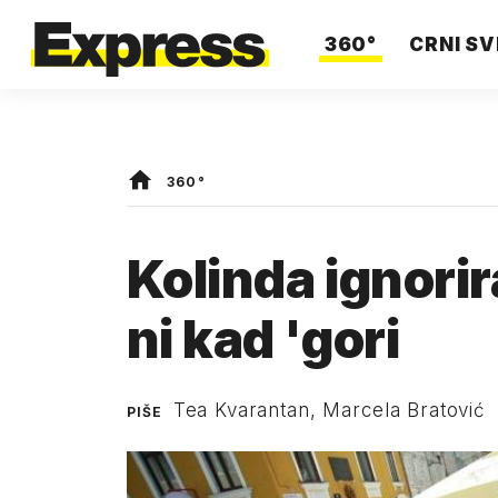
360°
CRNI SV
360°
Kolinda ignorir
ni kad 'gori
Tea Kvarantan, Marcela Bratović
PIŠE