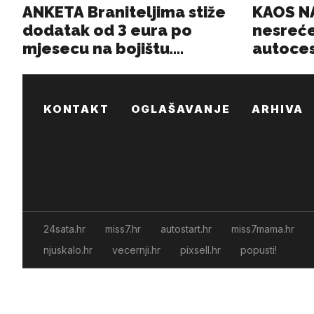
KONTAKT
OGLAŠAVANJE
ARHIVA
24sata.hr
miss7.hr
autostart.hr
miss7mama.hr
njuskalo.hr
vecernji.hr
pixsell.hr
popusti!