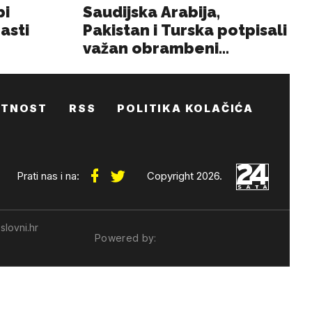
ATNOST
RSS
POLITIKA KOLAČIĆA
Prati nas i na:
Copyright 2026.
slovni.hr
Powered by: