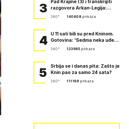
Pad Krajine (3) i transkripti
3
razgovora Arkan-Legija:
'Čujem, prelazite ustašam…
360°
140608
prikaza
U 11 sati bili su pred Kninom.
4
Gotovina: 'Sedma neka uđe,
4. gardijska neka g…
360°
123985
prikaza
Srbija se i danas pita: Zašto je
5
Knin pao za samo 24 sata?
360°
111169
prikaza