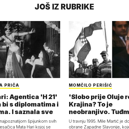
JOŠ IZ RUBRIKE
A PRIČA
MOMČILO PERIŠIĆ
i: Agentica 'H 21'
'Slobo prije Oluje 
 bi s diplomatima i
Krajina? To je
ma. I saznala sve
neobranjivo. Tuđ
zvao Krivousti'
 najpoznatijom špijunkom svih
U travnju 1995. Mile Martić je d
esačica Mata Hari kojoj se
obrane Zapadne Slavonije, koj