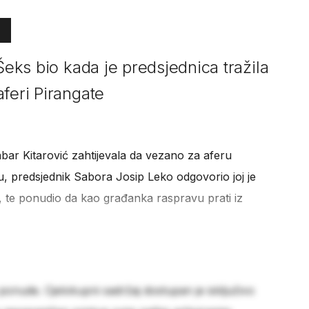
Šeks bio kada je predsjednica tražila
feri Pirangate
abar Kitarović zahtijevala da vezano za aferu
, predsjednik Sabora Josip Leko odgovorio joj je
, te ponudio da kao građanka raspravu prati iz
 ponude. Cjelokupni sadržaj dostupan je isključivo