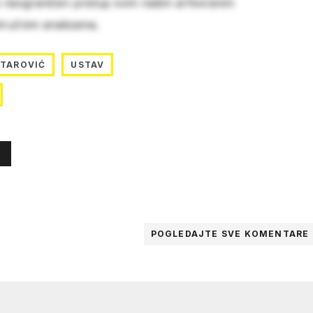
e neograničen pristup svim našim arhiviranim
stručnim analizama.
ITAROVIĆ
USTAV
POGLEDAJTE SVE
KOMENTARE