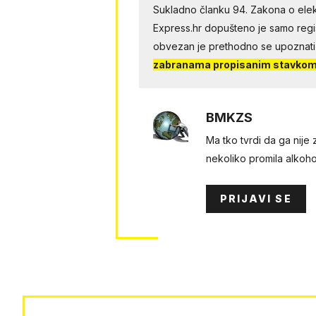
Sukladno članku 94. Zakona o elek
Express.hr dopušteno je samo regist
obvezan je prethodno se upoznati
zabranama propisanim stavkom 
BMKZS
Ma tko tvrdi da ga nije 
nekoliko promila alkoho
PRIJAVI SE