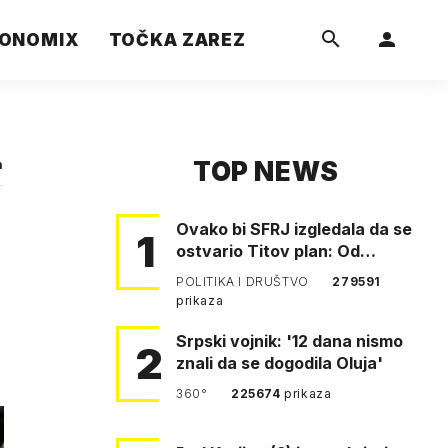
ONOMIX
TOČKA ZAREZ
TOP NEWS
a
Ovako bi SFRJ izgledala da se
1
ostvario Titov plan: Od
Klagenfurta do Istanbula!
POLITIKA I DRUŠTVO
279591
prikaza
Srpski vojnik: '12 dana nismo
2
znali da se dogodila Oluja'
360°
225674
prikaza