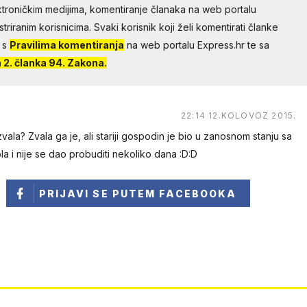
troničkim medijima, komentiranje članaka na web portalu
riranim korisnicima. Svaki korisnik koji želi komentirati članke
 s
Pravilima komentiranja
na web portalu Express.hr te sa
2. članka 94. Zakona.
22:14 12.KOLOVOZ 2015.
zvala? Zvala ga je, ali stariji gospodin je bio u zanosnom stanju sa
la i nije se dao probuditi nekoliko dana :D:D
PRIJAVI SE
PUTEM FACEBOOKA