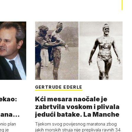
GERTRUDE EDERLE
rekao:
Kći mesara naočale je
zabrtvila voskom i plivala
mana
jedući batake. La Manche
onio plan
Tijekom svog povijesnog maratona zbog
eg je
jakih morskih struja nije preplivala ravnih 34