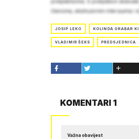
pretplatnicima. S pretplatom dobivat
člancima, ekskluzivnim intervjuima i 
JOSIP LEKO
KOLINDA GRABAR K
VLADIMIR ŠEKS
PREDSJEDNICA
KOMENTARI 1
Važna obavijest