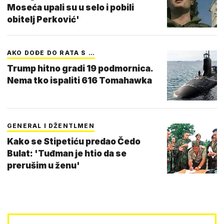
Moseća upali su u selo i pobili
obitelj Perković'
AKO DOĐE DO RATA S …
Trump hitno gradi 19 podmornica.
Nema tko ispaliti 616 Tomahawka
GENERAL I DŽENTLMEN
Kako se Stipetiću predao Čedo
Bulat: 'Tuđman je htio da se
prerušim u ženu'