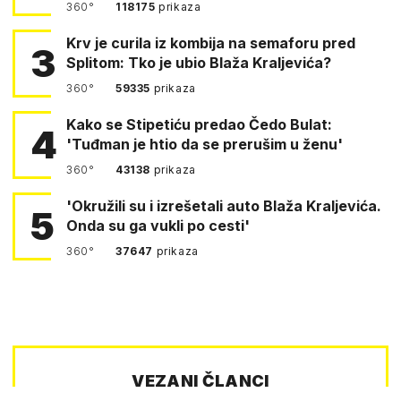
360°
118175
prikaza
Krv je curila iz kombija na semaforu pred
3
Splitom: Tko je ubio Blaža Kraljevića?
360°
59335
prikaza
Kako se Stipetiću predao Čedo Bulat:
4
'Tuđman je htio da se prerušim u ženu'
360°
43138
prikaza
'Okružili su i izrešetali auto Blaža Kraljevića.
5
Onda su ga vukli po cesti'
360°
37647
prikaza
VEZANI ČLANCI