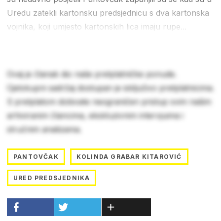
Uredu zatekli kartonsku predsjednicu s dva kartonska
vojnika, koji umjesto kartonskih lica imaju rupe...
Ovaj je članak dio naše pretplatničke ponude.
Cjelokupni sadržaj dostupan je isključivo pretplatnicima.
S pretplatom dobivate neograničen pristup svim našim
arhiviranim člancima, ekskluzivnim intervjuima i
stručnim analizama.
PANTOVČAK
KOLINDA GRABAR KITAROVIĆ
URED PREDSJEDNIKA