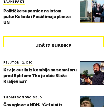
TAJNI PAKT
Političke suparnice na istom
putu: Kolinda i Pusić imaju plan za
UN
JOŠ IZ RUBRIKE
FELJTON: 2. DIO
Krv je curila iz kombija na semaforu
pred Splitom: Tko je ubio Blaža
Kraljevića?
THOMPSONOVO SELO
Čavoglave u NDH: 'Četnici iz