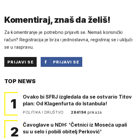
Komentiraj, znaš da želiš!
Za komentiranje je potrebno prijaviti se. Nemaš korisnički
račun? Registracija je brza i jednostavna, registriraj se i uključi
se u raspravu.
PRIJAVI SE
PRIJAVI SE
PUTEM
TOP NEWS
FACEBOOKA
Ovako bi SFRJ izgledala da se ostvario Titov
1
plan: Od Klagenfurta do Istanbula!
POLITIKA I DRUŠTVO
284194
prikaza
Čavoglave u NDH: 'Četnici iz Moseća upali
2
su u selo i pobili obitelj Perković'