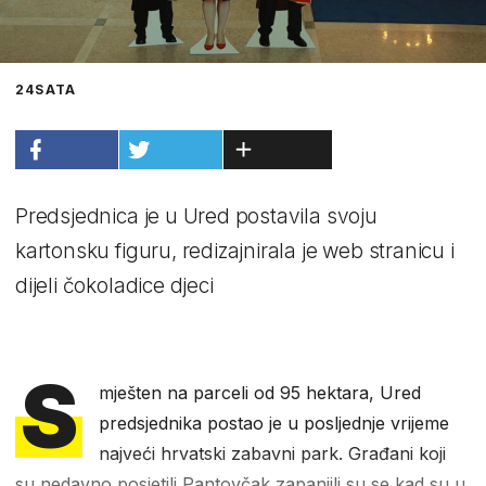
24SATA
Predsjednica je u Ured postavila svoju
kartonsku figuru, redizajnirala je web stranicu i
dijeli čokoladice djeci
S
mješten na parceli od 95 hektara, Ured
predsjednika postao je u posljednje vrijeme
najveći hrvatski zabavni park. Građani koji
su nedavno posjetili Pantovčak zapanjili su se kad su u