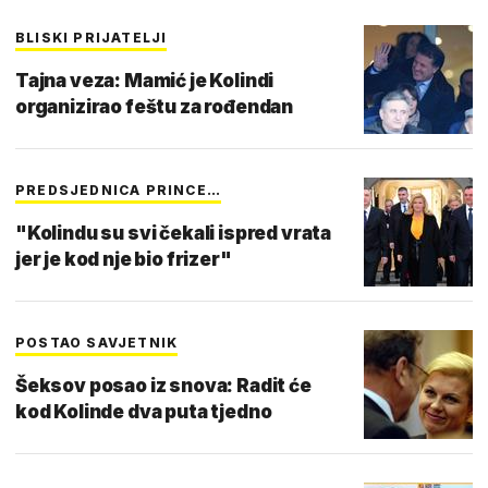
BLISKI PRIJATELJI
Tajna veza: Mamić je Kolindi
organizirao feštu za rođendan
PREDSJEDNICA PRINCE…
"Kolindu su svi čekali ispred vrata
jer je kod nje bio frizer"
POSTAO SAVJETNIK
Šeksov posao iz snova: Radit će
kod Kolinde dva puta tjedno