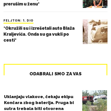
prerušim u ženu'
FELJTON: 1. DIO
'Okružili su i izrešetali auto Blaža
Kraljevića. Onda su ga vukli po
cesti'