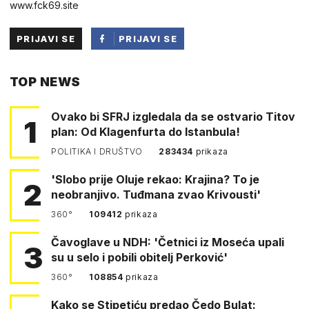
w︆︆w︆︆w︆︆.︆︆f︆︆ck69︆︆.︆︆site
PRIJAVI SE
PRIJAVI SE
PUTEM
TOP NEWS
FACEBOOKA
Ovako bi SFRJ izgledala da se ostvario Titov
1
plan: Od Klagenfurta do Istanbula!
POLITIKA I DRUŠTVO
283434
prikaza
'Slobo prije Oluje rekao: Krajina? To je
2
neobranjivo. Tuđmana zvao Krivousti'
360°
109412
prikaza
Čavoglave u NDH: 'Četnici iz Moseća upali
3
su u selo i pobili obitelj Perković'
360°
108854
prikaza
Kako se Stipetiću predao Čedo Bulat: