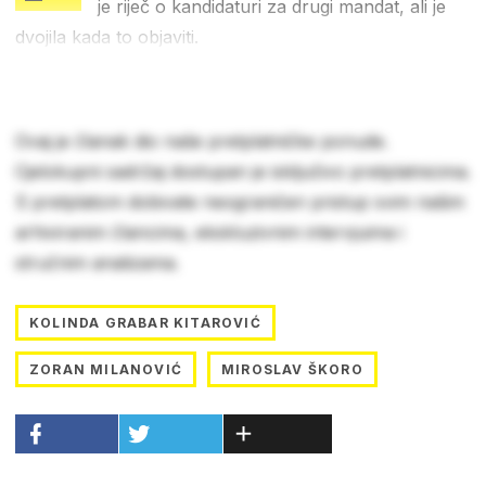
je riječ o kandidaturi za drugi mandat, ali je
dvojila kada to objaviti.
Ovaj je članak dio naše pretplatničke ponude.
Cjelokupni sadržaj dostupan je isključivo pretplatnicima.
S pretplatom dobivate neograničen pristup svim našim
arhiviranim člancima, ekskluzivnim intervjuima i
stručnim analizama.
KOLINDA GRABAR KITAROVIĆ
ZORAN MILANOVIĆ
MIROSLAV ŠKORO