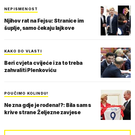
NEPISMENOST
Njihov rat na Fejsu: Stranice im
šuplje, samo čekaju lajkove
KAKO DO VLASTI
Beri cvjeta cvijeće i za to treba
zahvaliti Plenkoviću
POUČIMO KOLINDU!
Ne zna gdje je rođena!?: Bila sam s
krive strane Željezne zavjese