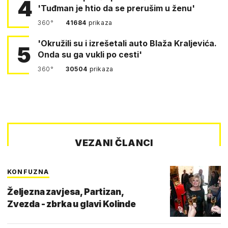
4
'Tuđman je htio da se prerušim u ženu'
360°
41684
prikaza
'Okružili su i izrešetali auto Blaža Kraljevića.
5
Onda su ga vukli po cesti'
360°
30504
prikaza
VEZANI ČLANCI
KONFUZNA
Željezna zavjesa, Partizan,
Zvezda - zbrka u glavi Kolinde