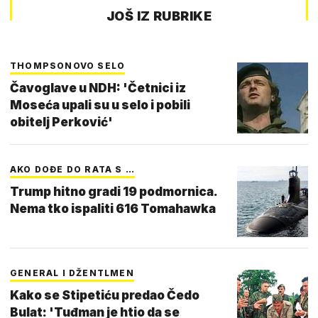
JOŠ IZ RUBRIKE
THOMPSONOVO SELO
Čavoglave u NDH: 'Četnici iz
Moseća upali su u selo i pobili
obitelj Perković'
AKO DOĐE DO RATA S …
Trump hitno gradi 19 podmornica.
Nema tko ispaliti 616 Tomahawka
GENERAL I DŽENTLMEN
Kako se Stipetiću predao Čedo
Bulat: 'Tuđman je htio da se