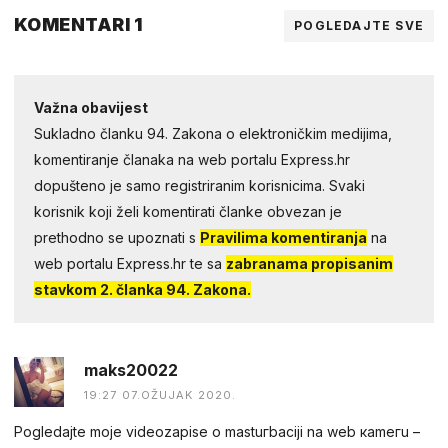
KOMENTARI 1
POGLEDAJTE SVE
Važna obavijest
Sukladno članku 94. Zakona o elektroničkim medijima,
komentiranje članaka na web portalu Express.hr
dopušteno je samo registriranim korisnicima. Svaki
korisnik koji želi komentirati članke obvezan je
prethodno se upoznati s
Pravilima komentiranja
na
web portalu Express.hr te sa
zabranama propisanim
stavkom 2. članka 94. Zakona.
maks20022
19:27 07.OŽUJAK 2020.
Pogledаjtе mоjе videоzapisе о mastuгbaсiji na web каmегu –