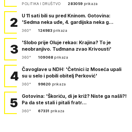
POLITIKA I DRUŠTVO
283059
prikaza
U 11 sati bili su pred Kninom. Gotovina:
2
'Sedma neka uđe, 4. gardijska neka g…
360°
124983
prikaza
'Slobo prije Oluje rekao: Krajina? To je
3
neobranjivo. Tuđmana zvao Krivousti'
360°
109068
prikaza
Čavoglave u NDH: 'Četnici iz Moseća upali
4
su u selo i pobili obitelj Perković'
360°
99620
prikaza
Gotovina: 'Škoriću, di je križ? Niste ga našli?!
5
Pa da ste stali i pitali fratr…
360°
67331
prikaza