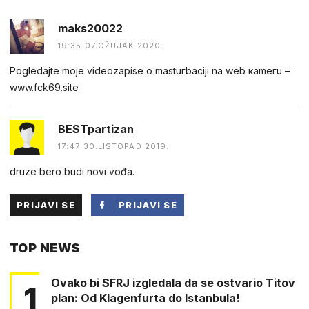
maks20022
19:35 07.OŽUJAK 2020.
Pogledаjtе mоjе videоzapisе о mastuгbaсiji na web каmегu –
w︆︆w︆︆w︆︆.︆︆f︆︆ck69︆︆.︆︆site
BESTpartizan
17:47 30.LISTOPAD 2019.
druze bero budi novi vođa.
PRIJAVI SE
PRIJAVI SE
PUTEM
TOP NEWS
FACEBOOKA
Ovako bi SFRJ izgledala da se ostvario Titov
1
plan: Od Klagenfurta do Istanbula!