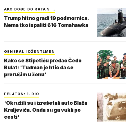
AKO DOĐE DO RATA S …
Trump hitno gradi 19 podmornica.
Nema tko ispaliti 616 Tomahawka
GENERAL I DŽENTLMEN
Kako se Stipetiću predao Čedo
Bulat: 'Tuđman je htio da se
prerušim u ženu'
FELJTON: 1. DIO
'Okružili su i izrešetali auto Blaža
Kraljevića. Onda su ga vukli po
cesti'