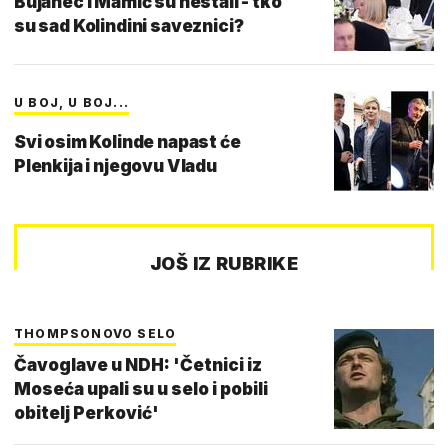
Bujanec i Mamić su nestali - tko
su sad Kolindini saveznici?
U BOJ, U BOJ...
Svi osim Kolinde napast će
Plenkija i njegovu Vladu
JOŠ IZ RUBRIKE
THOMPSONOVO SELO
Čavoglave u NDH: 'Četnici iz
Moseća upali su u selo i pobili
obitelj Perković'