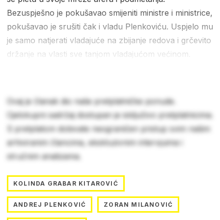
Bezuspješno je pokušavao smijeniti ministre i ministrice,
pokušavao je srušiti čak i vladu Plenkoviću. Uspjelo mu
je samo natjerati vladajuće na zbijanje redova i grčevito
držanje na vlasti sve tanjom vladajućom većinom.
Ovaj je članak dio naše pretplatničke ponude.
Cjelokupni sadržaj dostupan je isključivo pretplatnicima.
S pretplatom dobivate neograničen pristup svim našim
arhiviranim člancima, ekskluzivnim intervjuima i
stručnim analizama.
KOLINDA GRABAR KITAROVIĆ
ANDREJ PLENKOVIĆ
ZORAN MILANOVIĆ