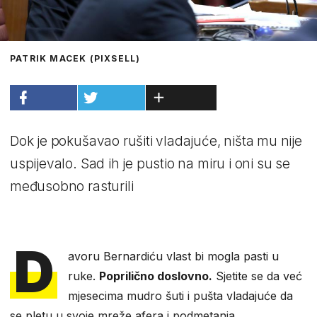
PATRIK MACEK (PIXSELL)
Dok je pokušavao rušiti vladajuće, ništa mu nije
uspijevalo. Sad ih je pustio na miru i oni su se
međusobno rasturili
D
avoru Bernardiću vlast bi mogla pasti u
ruke.
Poprilično doslovno.
Sjetite se da već
mjesecima mudro šuti i pušta vladajuće da
se pletu u svoje mreže afera i podmetanja.