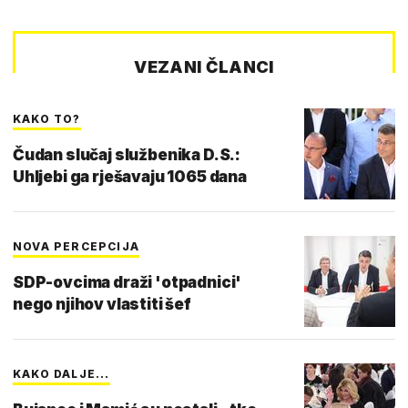
VEZANI ČLANCI
KAKO TO?
Čudan slučaj službenika D.S.:
Uhljebi ga rješavaju 1065 dana
NOVA PERCEPCIJA
SDP-ovcima draži 'otpadnici'
nego njihov vlastiti šef
KAKO DALJE...