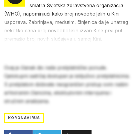
smatra Svjetska zdravstvena organizacija
(WHO), napominjući kako broj novooboljelih u Kini
usporava. Zabrinjava, međutim, činjenica da je unatrag
nekoliko dana broj novooboljelih izvan Kine prvi put
premašio broj novih slučajeva u samoj Kini.
Ovaj je članak dio naše pretplatničke ponude.
Cjelokupni sadržaj dostupan je isključivo pretplatnicima.
S pretplatom dobivate neograničen pristup svim našim
arhiviranim člancima, ekskluzivnim intervjuima i
stručnim analizama.
KORONAVIRUS