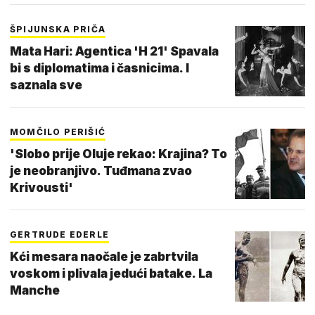
ŠPIJUNSKA PRIČA
Mata Hari: Agentica 'H 21' Spavala
bi s diplomatima i časnicima. I
saznala sve
MOMČILO PERIŠIĆ
'Slobo prije Oluje rekao: Krajina? To
je neobranjivo. Tuđmana zvao
Krivousti'
GERTRUDE EDERLE
Kći mesara naočale je zabrtvila
voskom i plivala jedući batake. La
Manche