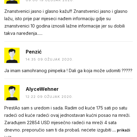
Znanstvenici jasno i glasno kažu!!! Znanstvenici jasno i glasno
lažu, isto prije par mjeseci nađem informaciju gdje su
znanstvenici 10 godina iznosili lažne informacije jer su dobili
takva naređenja......
Penzić
14:35 09.OŽUJAK 2020.
Ja imam samohranog pimpeka ! Dali ga koja može udomiti ?????
AlyceWehner
12:22 09.OŽUJAK 2020.
PrestAo sam s uredom i sada. Radim od kuće 175 sati po satu
radeći od kuće radeći ovaj jednostavan kućni posao na mreži.
Zarađujem 22854 USD mjesečno radeći na mreži 4 sata
dnevno. preporučio sam ti da probaš. nećete izgubiti
... prikaži