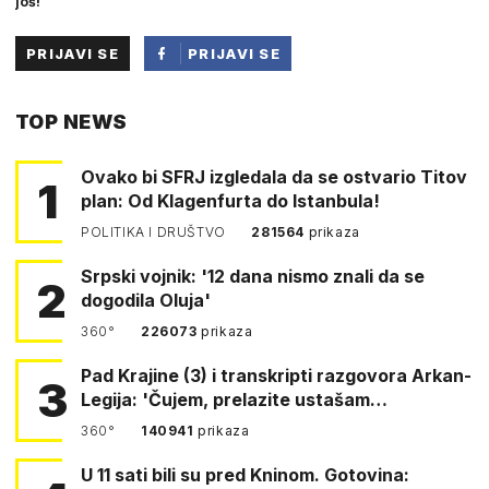
još!
PRIJAVI SE
PRIJAVI SE
PUTEM
TOP NEWS
FACEBOOKA
Ovako bi SFRJ izgledala da se ostvario Titov
1
plan: Od Klagenfurta do Istanbula!
POLITIKA I DRUŠTVO
281564
prikaza
Srpski vojnik: '12 dana nismo znali da se
2
dogodila Oluja'
360°
226073
prikaza
Pad Krajine (3) i transkripti razgovora Arkan-
3
Legija: 'Čujem, prelazite ustašam…
360°
140941
prikaza
U 11 sati bili su pred Kninom. Gotovina: