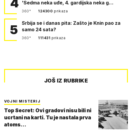
4
'Sedma neka uđe, 4. gardijska neka g…
360°
124300
prikaza
Srbija se i danas pita: Zašto je Knin pao za
5
samo 24 sata?
360°
111431
prikaza
JOŠ IZ RUBRIKE
VOJNI MISTERIJ
Top Secret: Ovi gradovi nisu bili ni
ucrtani na karti. Tu je nastala prva
atoms…