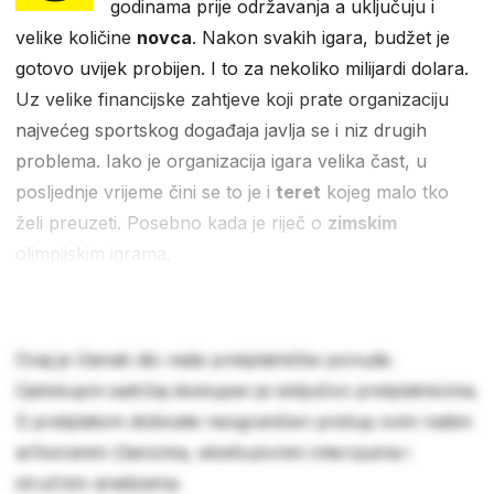
godinama prije održavanja a uključuju i
velike količine
novca
. Nakon svakih igara, budžet je
gotovo uvijek probijen. I to za nekoliko milijardi dolara.
Uz velike financijske zahtjeve koji prate organizaciju
najvećeg sportskog događaja javlja se i niz drugih
problema. Iako je organizacija igara velika čast, u
posljednje vrijeme čini se to je i
teret
kojeg malo tko
želi preuzeti. Posebno kada je riječ o
zimskim
olimpijskim igrama.
Ovaj je članak dio naše pretplatničke ponude.
Cjelokupni sadržaj dostupan je isključivo pretplatnicima.
S pretplatom dobivate neograničen pristup svim našim
arhiviranim člancima, ekskluzivnim intervjuima i
stručnim analizama.