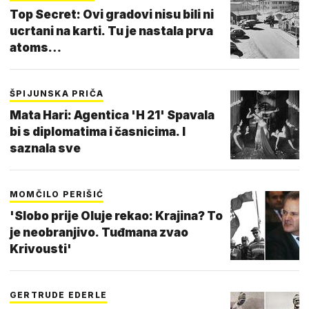
Top Secret: Ovi gradovi nisu bili ni
ucrtani na karti. Tu je nastala prva
atoms…
ŠPIJUNSKA PRIČA
Mata Hari: Agentica 'H 21' Spavala
bi s diplomatima i časnicima. I
saznala sve
MOMČILO PERIŠIĆ
'Slobo prije Oluje rekao: Krajina? To
je neobranjivo. Tuđmana zvao
Krivousti'
GERTRUDE EDERLE