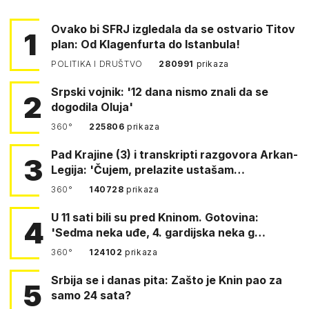
Ovako bi SFRJ izgledala da se ostvario Titov
1
plan: Od Klagenfurta do Istanbula!
POLITIKA I DRUŠTVO
280991
prikaza
Srpski vojnik: '12 dana nismo znali da se
2
dogodila Oluja'
360°
225806
prikaza
Pad Krajine (3) i transkripti razgovora Arkan-
3
Legija: 'Čujem, prelazite ustašam…
360°
140728
prikaza
U 11 sati bili su pred Kninom. Gotovina:
4
'Sedma neka uđe, 4. gardijska neka g…
360°
124102
prikaza
Srbija se i danas pita: Zašto je Knin pao za
5
samo 24 sata?