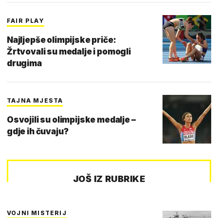
FAIR PLAY
Najljepše olimpijske priče:
Žrtvovali su medalje i pomogli
drugima
TAJNA MJESTA
Osvojili su olimpijske medalje –
gdje ih čuvaju?
JOŠ IZ RUBRIKE
VOJNI MISTERIJ