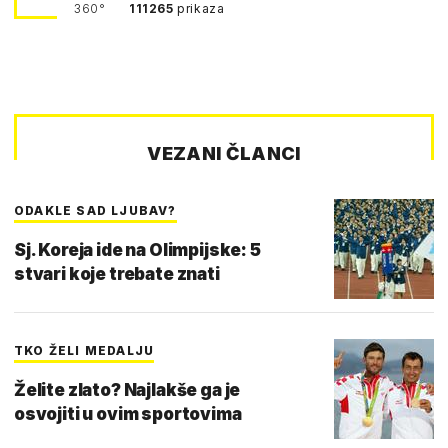
360°
111265
prikaza
VEZANI ČLANCI
ODAKLE SAD LJUBAV?
Sj. Koreja ide na Olimpijske: 5
stvari koje trebate znati
TKO ŽELI MEDALJU
Želite zlato? Najlakše ga je
osvojiti u ovim sportovima