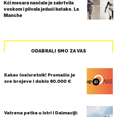
Kći mesara naočale je zabrtvila
voskom i plivala jedući batake. La
Manche