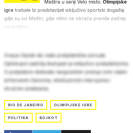
Meštra u seriji Velo misto.
Olimpijske
igre
trebale bi predstavljati isključivo sportski događaj
gdje su svi Meštri, gdje nitko ne obraća previše pažnje
na politiku.
Ovaj je članak dio naše pretplatničke ponude.
Cjelokupni sadržaj dostupan je isključivo pretplatnicima.
S pretplatom dobivate neograničen pristup svim našim
arhiviranim člancima, ekskluzivnim intervjuima i
stručnim analizama.
RIO DE JANEIRO
OLIMPIJSKE IGRE
POLITIKA
BOJKOT