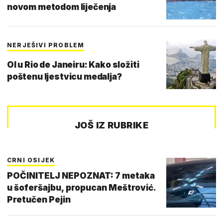
novom metodom liječenja
NERJEŠIVI PROBLEM
OI u Rio de Janeiru: Kako složiti
poštenu ljestvicu medalja?
JOŠ IZ RUBRIKE
CRNI OSIJEK
POČINITELJ NEPOZNAT: 7 metaka
u šoferšajbu, propucan Meštrović.
Pretučen Pejin