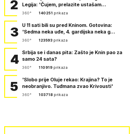
2
Legija: 'Čujem, prelazite ustašam…
360°
140251
prikaza
U 11 sati bili su pred Kninom. Gotovina:
3
'Sedma neka uđe, 4. gardijska neka g…
360°
123593
prikaza
Srbija se i danas pita: Zašto je Knin pao za
4
samo 24 sata?
360°
110919
prikaza
'Slobo prije Oluje rekao: Krajina? To je
5
neobranjivo. Tuđmana zvao Krivousti'
360°
103718
prikaza