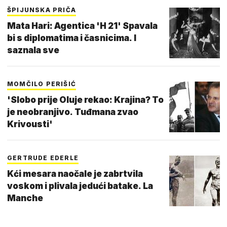
ŠPIJUNSKA PRIČA
Mata Hari: Agentica 'H 21' Spavala
bi s diplomatima i časnicima. I
saznala sve
MOMČILO PERIŠIĆ
'Slobo prije Oluje rekao: Krajina? To
je neobranjivo. Tuđmana zvao
Krivousti'
GERTRUDE EDERLE
Kći mesara naočale je zabrtvila
voskom i plivala jedući batake. La
Manche