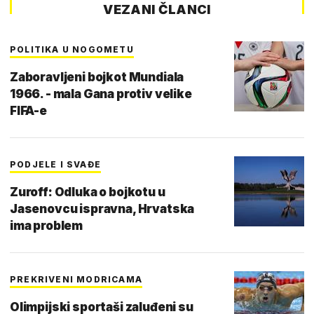
VEZANI ČLANCI
POLITIKA U NOGOMETU
Zaboravljeni bojkot Mundiala
1966. - mala Gana protiv velike
FIFA-e
PODJELE I SVAĐE
Zuroff: Odluka o bojkotu u
Jasenovcu ispravna, Hrvatska
ima problem
PREKRIVENI MODRICAMA
Olimpijski sportaši zaluđeni su