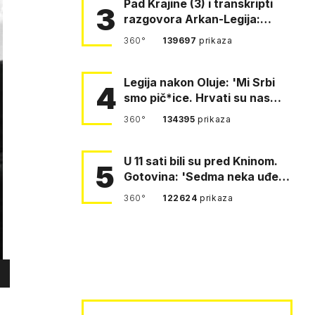
Pad Krajine (3) i transkripti
3
razgovora Arkan-Legija:
'Čujem, prelazite ustašam…
360°
139697
prikaza
Legija nakon Oluje: 'Mi Srbi
4
smo pič*ice. Hrvati su nas
pomeli!'
360°
134395
prikaza
U 11 sati bili su pred Kninom.
5
Gotovina: 'Sedma neka uđe,
4. gardijska neka g…
360°
122624
prikaza