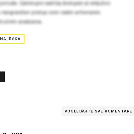
 ponude. Cjelokupni sadržaj dostupan je isključivo
e neograničen pristup svim našim arhiviranim
stručnim analizama.
NA IRSKA
POGLEDAJTE SVE
KOMENTARE