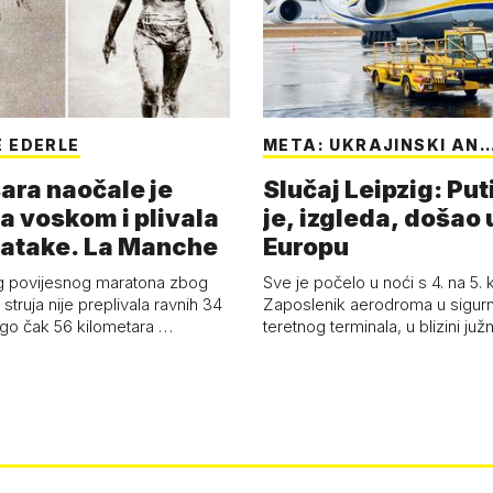
 EDERLE
META: UKRAJINSKI AN
ara naočale je
Slučaj Leipzig: Put
a voskom i plivala
je, izgleda, došao 
batake. La Manche
Europu
g povijesnog maratona zbog
Sve je počelo u noći s 4. na 5.
struja nije preplivala ravnih 34
Zaposlenik aerodroma u sigur
ego čak 56 kilometara …
teretnog terminala, u blizini ju