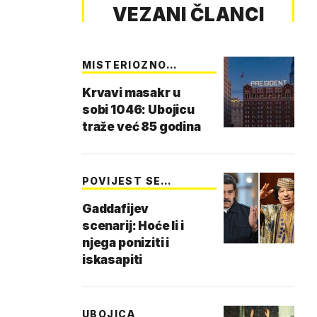
VEZANI ČLANCI
MISTERIOZNO
UBOJSTVO
Krvavi masakr u
sobi 1046: Ubojicu
traže već 85 godina
POVIJEST SE
PONAVLJA
Gaddafijev
scenarij: Hoće li i
njega poniziti i
iskasapiti
UBOJICA