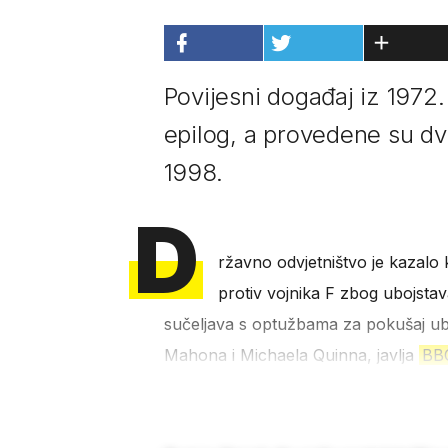
Povijesni događaj iz 1972.
epilog, a provedene su dvi
1998.
D
ržavno odvjetništvo je kazalo
protiv vojnika F zbog ubojsta
sučeljava s optužbama za pokušaj ub
Mahona i Michaela Quinna, javlja
BB