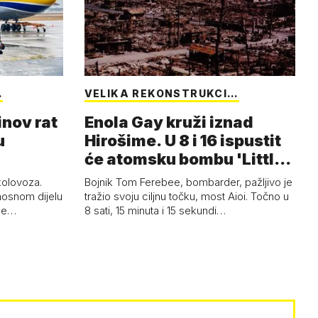
…
VELIKA REKONSTRUKCI…
inov rat
Enola Gay kruži iznad
u
Hirošime. U 8 i 16 ispustit
će atomsku bombu 'Little
Boy'
 kolovoza.
Bojnik Tom Ferebee, bombarder, pažljivo je
nosnom dijelu
tražio svoju ciljnu točku, most Aioi. Točno u
žne…
8 sati, 15 minuta i 15 sekundi…