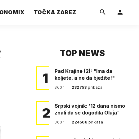
ONOMIX
TOČKA ZAREZ
TOP NEWS
a
Pad Krajine (2): "Ima da
1
koljete, a ne da bježite!"
360°
232753
prikaza
Srpski vojnik: '12 dana nismo
2
znali da se dogodila Oluja'
360°
224566
prikaza