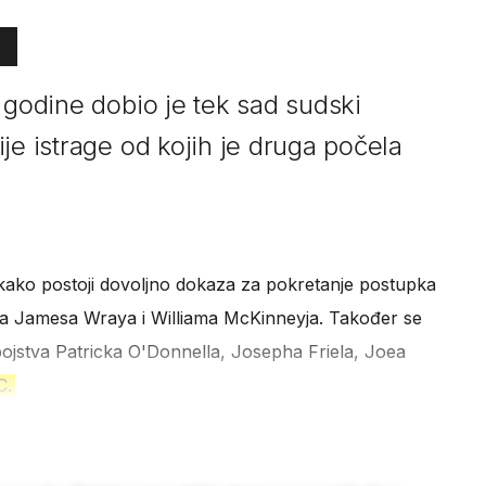
 godine dobio je tek sad sudski
je istrage od kojih je druga počela
 kako postoji dovoljno dokaza za pokretanje postupka
va Jamesa Wraya i Williama McKinneyja. Također se
ojstva Patricka O'Donnella, Josepha Friela, Joea
C.