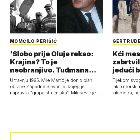
MOMČILO PERIŠIĆ
GERTRUDE
'Slobo prije Oluje rekao:
Kći mes
Krajina? To je
zabrtvil
neobranjivo. Tuđmana
jedući 
zvao Krivousti'
U travnju 1995. Mile Martić je donio plan
Tijekom svo
obrane Zapadne Slavonije, kojeg je
jakih morskih 
napravila "grupa stručnjaka". Milošević je…
kilometra, n