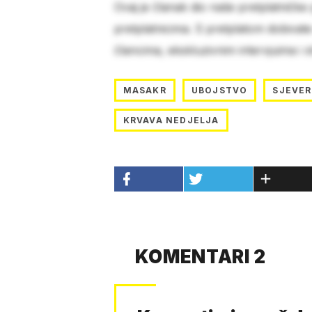
Ovaj je članak dio naše pretplatničke
pretplatnicima. S pretplatom dobivat
člancima, ekskluzivnim intervjuima i 
MASAKR
UBOJSTVO
SJEVER
KRVAVA NEDJELJA
KOMENTARI 2