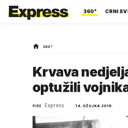
360°
CRNI SV
360°
Krvava nedjelj
optužili vojni
Express
PIŠE
14. OŽUJKA 2019.