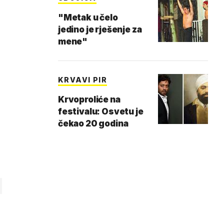
"Metak u čelo
jedino je rješenje za
mene"
KRVAVI PIR
Krvoproliće na
festivalu: Osvetu je
čekao 20 godina