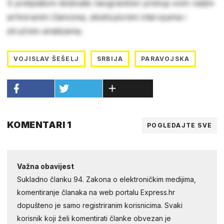
S pretplatom dobivate neograničen pristup svim našim
arhiviranim člancima, ekskluzivnim intervjuima i
stručnim analizama.
VOJISLAV ŠEŠELJ
SRBIJA
PARAVOJSKA
KOMENTARI 1
POGLEDAJTE SVE
Važna obavijest
Sukladno članku 94. Zakona o elektroničkim medijima,
komentiranje članaka na web portalu Express.hr
dopušteno je samo registriranim korisnicima. Svaki
korisnik koji želi komentirati članke obvezan je