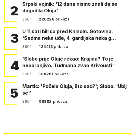
Srpski vojnik: '12 dana nismo znali da se
2
dogodila Oluja'
360°
226228
prikaza
U 11 sati bili su pred Kninom. Gotovina:
3
'Sedma neka uđe, 4. gardijska neka g…
360°
124413
prikaza
'Slobo prije Oluje rekao: Krajina? To je
4
neobranjivo. Tuđmana zvao Krivousti'
360°
108261
prikaza
Martić: 'Počela Oluja, što sad?'; Slobo: 'Ubij
5
se!'
360°
98882
prikaza