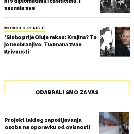
bi s diplomatima i časnicima. I
saznala sve
MOMČILO PERIŠIĆ
'Slobo prije Oluje rekao: Krajina? To
je neobranjivo. Tuđmana zvao
Krivousti'