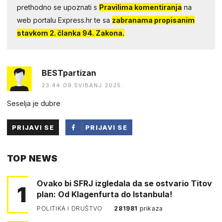
prethodno se upoznati s
Pravilima komentiranja
na
web portalu Express.hr te sa
zabranama propisanim
stavkom 2. članka 94. Zakona.
BESTpartizan
23:44 09.SVIBANJ 2025.
Seselja je dubre
PRIJAVI SE
PRIJAVI SE
PUTEM
TOP NEWS
FACEBOOKA
Ovako bi SFRJ izgledala da se ostvario Titov
1
plan: Od Klagenfurta do Istanbula!
POLITIKA I DRUŠTVO
281981
prikaza