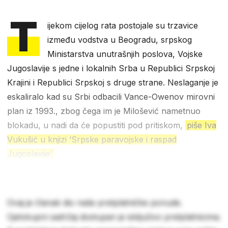
T
ijekom cijelog rata postojale su trzavice
između vodstva u Beogradu, srpskog
Ministarstva unutrašnjih poslova, Vojske
Jugoslavije s jedne i lokalnih Srba u Republici Srpskoj
Krajini i Republici Srpskoj s druge strane. Neslaganje je
eskaliralo kad su Srbi odbacili Vance-Owenov mirovni
plan iz 1993., zbog čega im je Milošević nametnuo
blokadu, u nadi da će popustiti pod pritiskom,
piše Iva
Vukušić u knjizi ‘Srpske paravojske i raspad
Jugoslavije’.
Ovaj je članak dio naše pretplatničke ponude.
Cjelokupni sadržaj dostupan je isključivo pretplatnicima.