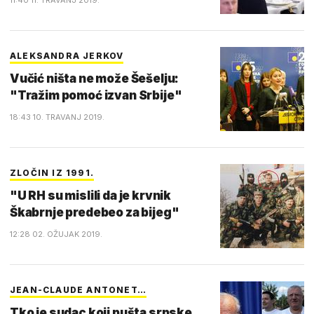
11:40 11. TRAVANJ 2019.
ALEKSANDRA JERKOV
Vučić ništa ne može Šešelju:
"Tražim pomoć izvan Srbije"
18:43 10. TRAVANJ 2019.
ZLOČIN IZ 1991.
"U RH su mislili da je krvnik
Škabrnje predebeo za bijeg"
12:28 02. OŽUJAK 2019.
JEAN-CLAUDE ANTONET…
Tko je sudac koji pušta srpske