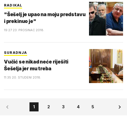
RADIKAL
"Šešelj je upao na moju predstavu
i prekinuo je"
19:27 23. PROSINAC 2018.
SURADNJA
Vučić se nikad neće riješiti
Šešelja jer mu treba
11:35 20. STUDENI 2018.
1
2
3
4
5