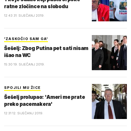
ratne zločince na slobodu
12:43 31. SIJEČANJ 2019.
'ZASKOČIO SAM GA'
Šešelj: Zbog Putina pet sati nisam
išao na WC
15:30 19. SIJEČANJ 2019.
SPOJILI MU ŽICE
Šešelj prolupao: 'Ameri me prate
preko pacemakera'
12:31 12. SIJEČANJ 2019.