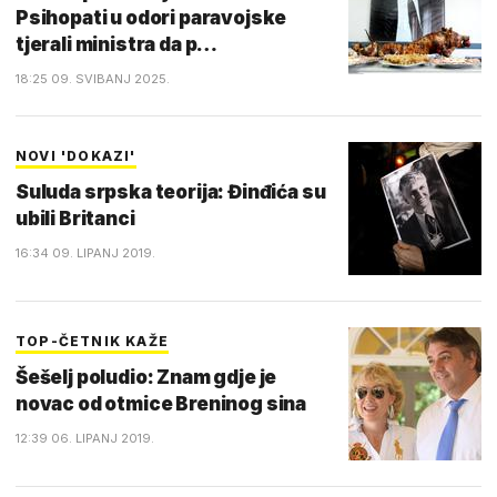
Psihopati u odori paravojske
tjerali ministra da p…
18:25 09. SVIBANJ 2025.
NOVI 'DOKAZI'
Suluda srpska teorija: Đinđića su
ubili Britanci
16:34 09. LIPANJ 2019.
TOP-ČETNIK KAŽE
Šešelj poludio: Znam gdje je
novac od otmice Breninog sina
12:39 06. LIPANJ 2019.