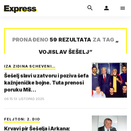
PRONAĐENO
59 REZULTATA
ZA TAG
„
VOJISLAV ŠEŠELJ
”
IZA ZIDINA SCHEVENI…
Šešelj slavi u zatvoru i poziva šefa
kažnjeničke bojne. Tuta prenosi
poruku Mil…
06:15 13. LISTOPAD 2025.
FELJTON: 2. DIO
Krvavi pir Šešelja i Arkana: