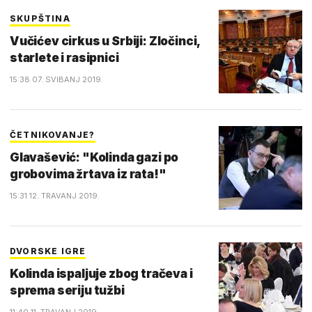
SKUPŠTINA
Vučićev cirkus u Srbiji: Zločinci,
starlete i rasipnici
15:38 07. SVIBANJ 2019.
ČETNIKOVANJE?
Glavašević: "Kolinda gazi po
grobovima žrtava iz rata!"
15:31 12. TRAVANJ 2019.
DVORSKE IGRE
Kolinda ispaljuje zbog tračeva i
sprema seriju tužbi