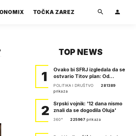
ONOMIX
TOČKA ZAREZ
TOP NEWS
a
Ovako bi SFRJ izgledala da se
1
ostvario Titov plan: Od
Klagenfurta do Istanbula!
POLITIKA I DRUŠTVO
281389
prikaza
Srpski vojnik: '12 dana nismo
2
znali da se dogodila Oluja'
360°
225967
prikaza