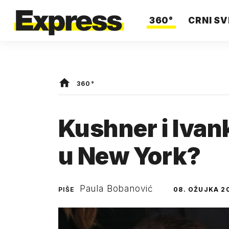
360°
CRNI SV
360°
Kushner i Ivan
u New York?
Paula Bobanović
PIŠE
08. OŽUJKA 2