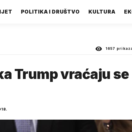
IJET
POLITIKA I DRUŠTVO
KULTURA
EK
1657
prikaz
ka Trump vraćaju se
018.