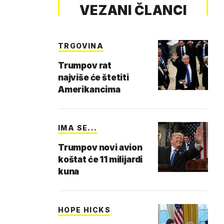
VEZANI ČLANCI
TRGOVINA
Trumpov rat
najviše će štetiti
Amerikancima
IMA SE...
Trumpov novi avion
koštat će 11 milijardi
kuna
HOPE HICKS