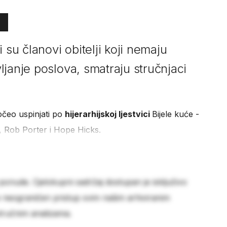
 su članovi obitelji koji nemaju
janje poslova, smatraju stručnjaci
počeo uspinjati po
hijerarhijskoj ljestvici
Bijele kuće -
, Rob Porter i Hope Hicks.
 ponude. Cjelokupni sadržaj dostupan je isključivo
e neograničen pristup svim našim arhiviranim
stručnim analizama.