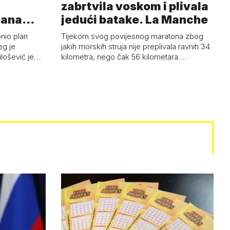
zabrtvila voskom i plivala
mana
jedući batake. La Manche
onio plan
Tijekom svog povijesnog maratona zbog
eg je
jakih morskih struja nije preplivala ravnih 34
ilošević je…
kilometra, nego čak 56 kilometara …