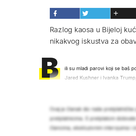
Razlog kaosa u Bijeloj kući
nikakvog iskustva za obavl
B
ili su mladi parovi koji se baš 
Jared Kushner i Ivanka Trump
Ovaj je članak dio naše pretplatničke
pretplatnicima. S pretplatom dobivat
člancima, ekskluzivnim intervjuima i 