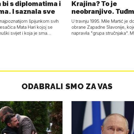
 bi s diplomatima i
Krajina? To je
ma. I saznala sve
neobranjivo. Tuđ
zvao Krivousti'
 najpoznatijom špijunkom svih
U travnju 1995. Mile Martić je d
esačica Mata Hari kojoj se
obrane Zapadne Slavonije, koj
uški svijet i koja je sma…
napravila "grupa stručnjaka". M