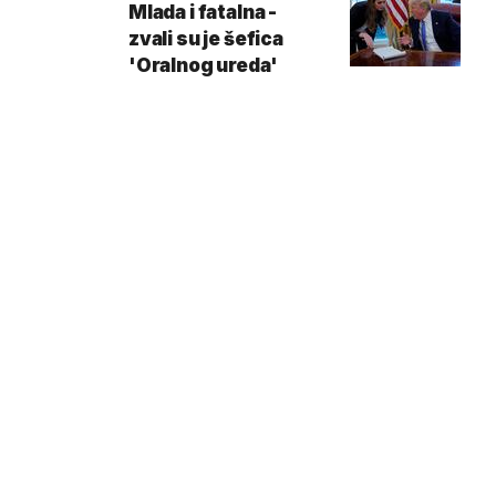
Mlada i fatalna -
zvali su je šefica
'Oralnog ureda'