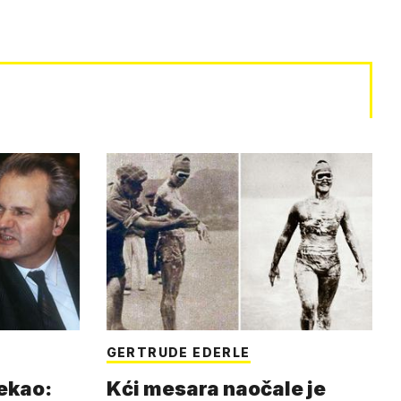
GERTRUDE EDERLE
rekao:
Kći mesara naočale je