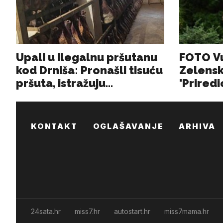
KONTAKT
OGLAŠAVANJE
ARHIVA
24sata.hr
miss7.hr
autostart.hr
miss7mama.hr