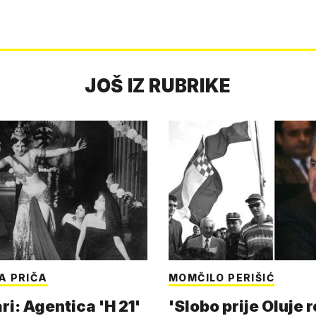
JOŠ IZ RUBRIKE
A PRIČA
MOMČILO PERIŠIĆ
i: Agentica 'H 21'
'Slobo prije Oluje 