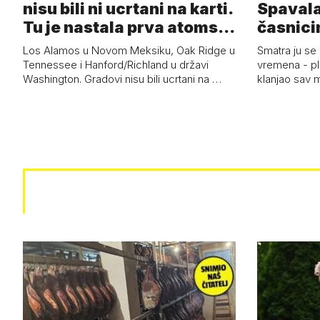
nisu bili ni ucrtani na karti.
Spavala
Tu je nastala prva atoms…
časnici
Los Alamos u Novom Meksiku, Oak Ridge u
Smatra ju se
Tennessee i Hanford/Richland u državi
vremena - pl
Washington. Gradovi nisu bili ucrtani na …
klanjao sav m