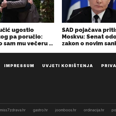
IMPRESSUM
UVJETI KORIŠTENJA
PRIV
miss7zdrava.hr
gastro.hr
joomboos.hr
ordinacija.hr
po