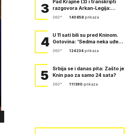
Pad Krajine (3) i transkripti
3
razgovora Arkan-Legija:
'Čujem, prelazite ustašam…
360°
140858
prikaza
U 11 sati bili su pred Kninom.
4
Gotovina: 'Sedma neka uđe,
4. gardijska neka g…
360°
124234
prikaza
Srbija se i danas pita: Zašto je
5
Knin pao za samo 24 sata?
360°
111390
prikaza