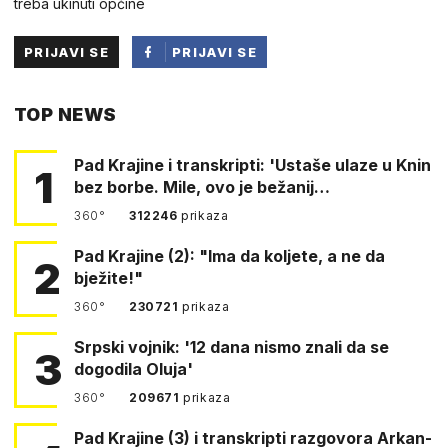
treba ukinuti općine
PRIJAVI SE
PRIJAVI SE
PUTEM
TOP NEWS
FACEBOOKA
Pad Krajine i transkripti: 'Ustaše ulaze u Knin
1
bez borbe. Mile, ovo je bežanij…
360°
312246
prikaza
Pad Krajine (2): "Ima da koljete, a ne da
2
bježite!"
360°
230721
prikaza
Srpski vojnik: '12 dana nismo znali da se
3
dogodila Oluja'
360°
209671
prikaza
Pad Krajine (3) i transkripti razgovora Arkan-