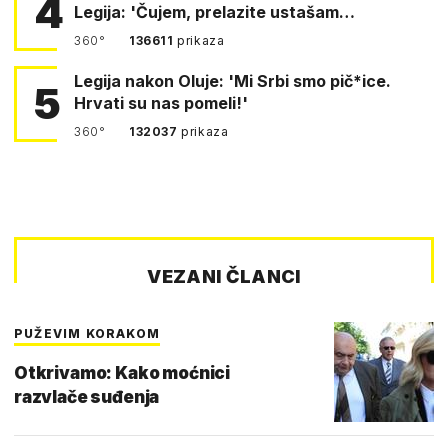
4
Legija: 'Čujem, prelazite ustašam…
360°
136611
prikaza
Legija nakon Oluje: 'Mi Srbi smo pič*ice.
5
Hrvati su nas pomeli!'
360°
132037
prikaza
VEZANI ČLANCI
PUŽEVIM KORAKOM
Otkrivamo: Kako moćnici
razvlače suđenja