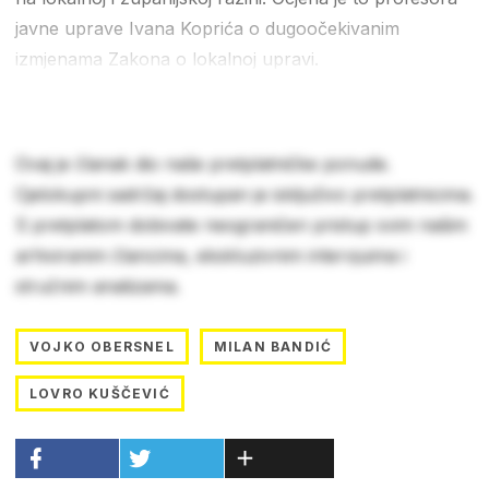
javne uprave Ivana Koprića o dugoočekivanim
izmjenama Zakona o lokalnoj upravi.
Ovaj je članak dio naše pretplatničke ponude.
Cjelokupni sadržaj dostupan je isključivo pretplatnicima.
S pretplatom dobivate neograničen pristup svim našim
arhiviranim člancima, ekskluzivnim intervjuima i
stručnim analizama.
VOJKO OBERSNEL
MILAN BANDIĆ
LOVRO KUŠČEVIĆ