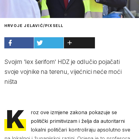
HRVOJE JELAVIĆ/PIXSELL
Svojim 'lex šerifom' HDZ je odlučio pojačati
svoje vojnike na terenu, vijećnici neće moći
ništa
K
roz ove izmjene zakona pokazuje se
politički primitivizam i želja da autoritarni
lokalni političari kontroliraju apsolutno sve
na lokalnoj i županijskoj razini. Ocjena je to profesora