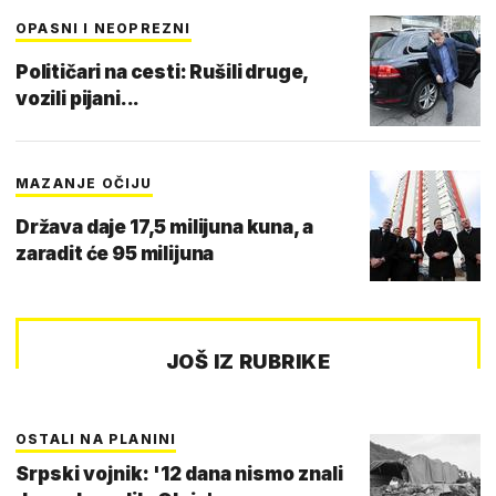
OPASNI I NEOPREZNI
Političari na cesti: Rušili druge,
vozili pijani...
MAZANJE OČIJU
Država daje 17,5 milijuna kuna, a
zaradit će 95 milijuna
JOŠ IZ RUBRIKE
OSTALI NA PLANINI
Srpski vojnik: '12 dana nismo znali