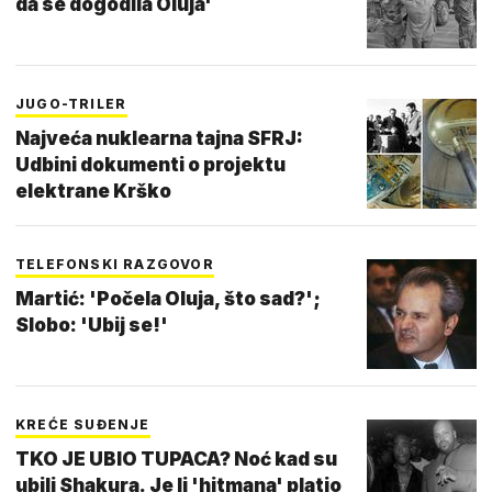
da se dogodila Oluja'
JUGO-TRILER
Najveća nuklearna tajna SFRJ:
Udbini dokumenti o projektu
elektrane Krško
TELEFONSKI RAZGOVOR
Martić: 'Počela Oluja, što sad?';
Slobo: 'Ubij se!'
KREĆE SUĐENJE
TKO JE UBIO TUPACA? Noć kad su
ubili Shakura. Je li 'hitmana' platio