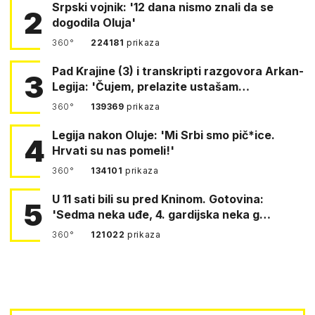
Srpski vojnik: '12 dana nismo znali da se
2
dogodila Oluja'
360°
224181
prikaza
Pad Krajine (3) i transkripti razgovora Arkan-
3
Legija: 'Čujem, prelazite ustašam…
360°
139369
prikaza
Legija nakon Oluje: 'Mi Srbi smo pič*ice.
4
Hrvati su nas pomeli!'
360°
134101
prikaza
U 11 sati bili su pred Kninom. Gotovina:
5
'Sedma neka uđe, 4. gardijska neka g…
360°
121022
prikaza