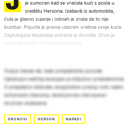
J
je sumoran kad se vraćala kući s posla u
središtu Hersona. Izašavši iz automobila,
čula je glasno zujanje i odmah je znala da to nije
bumbar. Pojurila je prema ulaznim vratima svoje kuće.
Zaglušujuća eksplozija potresla je dvorište. Dron je
bacio eksploziv na njezin automobil.
Ovaj je članak dio naše pretplatničke ponude.
Cjelokupni sadržaj dostupan je isključivo pretplatnicima.
S pretplatom dobivate neograničen pristup svim našim
arhiviranim člancima, ekskluzivnim intervjuima i
stručnim analizama.
DRONOVI
HERSON
NAPADI