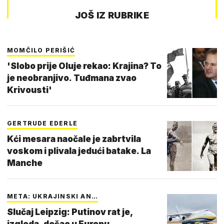
JOŠ IZ RUBRIKE
MOMČILO PERIŠIĆ
'Slobo prije Oluje rekao: Krajina? To
je neobranjivo. Tuđmana zvao
Krivousti'
GERTRUDE EDERLE
Kći mesara naočale je zabrtvila
voskom i plivala jedući batake. La
Manche
META: UKRAJINSKI AN…
Slučaj Leipzig: Putinov rat je,
izgleda, došao u Europu