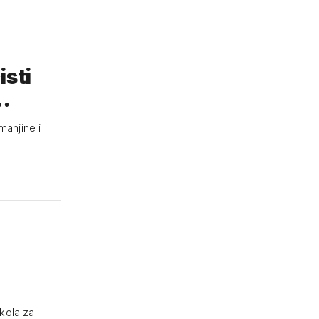
isti
…
manjine i
škola za