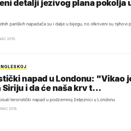
eni detalji jezivog plana pokolja 
nih pariških napadača su i dalje u bijegu, no otkriveni su njihovi 
INAC 2015.
ENGLESKOJ
stički napad u Londonu: "Vikao j
a Siriju i da će naša krv t…
pisali teroristički napad u podzemnoj željeznici u Londonu
INAC 2015.