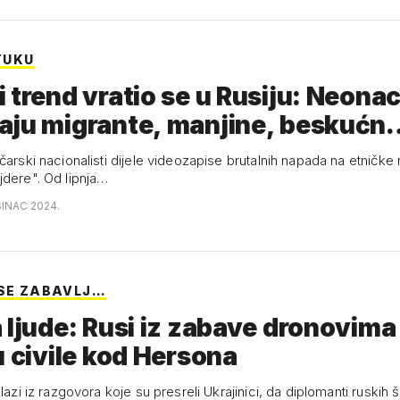
 TUKU
 trend vratio se u Rusiju: Neonac
aju migrante, manjine, beskućn
čarski nacionalisti dijele videozapise brutalnih napada na etničke 
jdere". Od lipnja…
SINAC 2024.
 SE ZABAVLJ…
 ljude: Rusi iz zabave dronovima
u civile kod Hersona
zlazi iz razgovora koje su presreli Ukrajinici, da diplomanti ruskih 