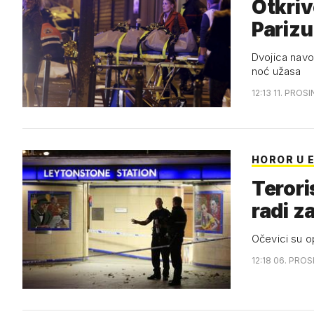
Otkriv
Parizu
Dvojica navod
noć užasa
12:13 11. PROS
HOROR U 
Terori
radi z
Očevici su o
12:18 06. PROS