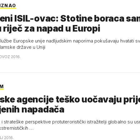
RIZNAO
ni ISIL-ovac: Stotine boraca s
 riječ za napad u Europi
lužbe Europske unije nadljudskim naporima pokušavaju hvatati s
slamske države u Uniji
OVOZ 2016.
IM
ske agencije teško uočavaju prij
jenih napadača
 strateške perspektive protuteroristički istražitelji globalno su u
kstremističkih …
NJ 2016.