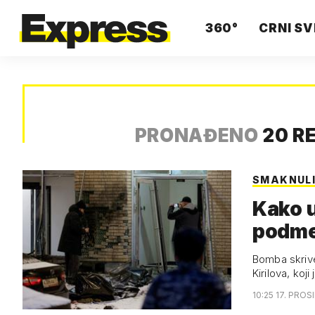
360°
CRNI SV
PRONAĐENO
20 R
SMAKNULI
Kako u
podmet
bomb
Bomba skrive
Kirilova, koj
10:25 17. PROS