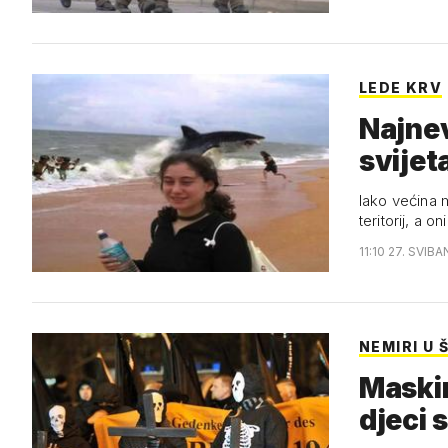
LEDE KRV
Najnev
svijet
Iako većina m
teritorij, a o
11:10 27. SVIBA
NEMIRI U
Maskir
djeci 