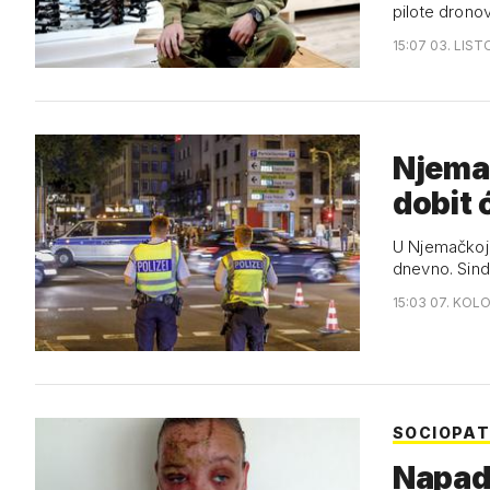
pilote drono
15:07 03. LIS
Njemač
dobit 
U Njemačkoj 
dnevno. Sind
15:03 07. KOL
SOCIOPAT
Napadi