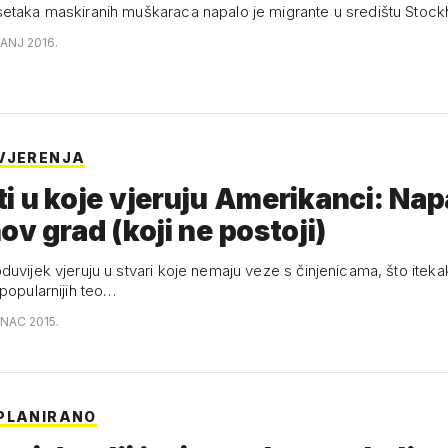
etaka maskiranih muškaraca napalo je migrante u središtu Stoc
ČANJ 2016.
VJERENJA
i u koje vjeruju Amerikanci: Napal
ov grad (koji ne postoji)
duvijek vjeruju u stvari koje nemaju veze s činjenicama, što itek
jpopularnijih teo…
INAC 2015.
PLANIRANO