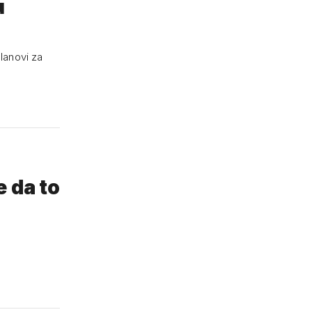
u
planovi za
e da to