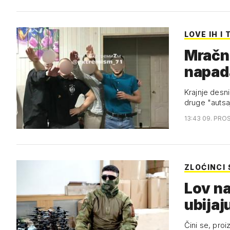
LOVE IH I
Mračni
napad
Krajnje desni
druge "autsa
13:43 09. PRO
ZLOĆINCI
Lov na
ubijaj
Čini se, proi