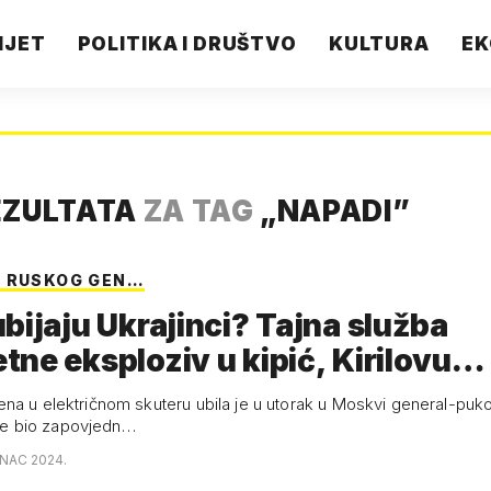
IJET
POLITIKA I DRUŠTVO
KULTURA
EK
EZULTATA
ZA TAG
„
NAPADI
”
 RUSKOG GEN…
bijaju Ukrajinci? Tajna služba
ne eksploziv u kipić, Kirilovu
u…
na u električnom skuteru ubila je u utorak u Moskvi general-puko
i je bio zapovjedn…
INAC 2024.