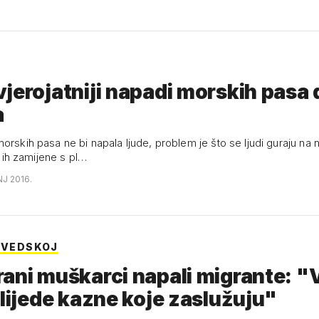
jerojatniji napadi morskih pasa 
a
orskih pasa ne bi napala ljude, problem je što se ljudi guraju na n
ni ih zamijene s pl…
NJ 2016.
 ŠVEDSKOJ
ani muškarci napali migrante: "
slijede kazne koje zaslužuju"