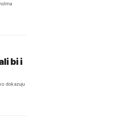
kholma
i bi i
ako dokazuju