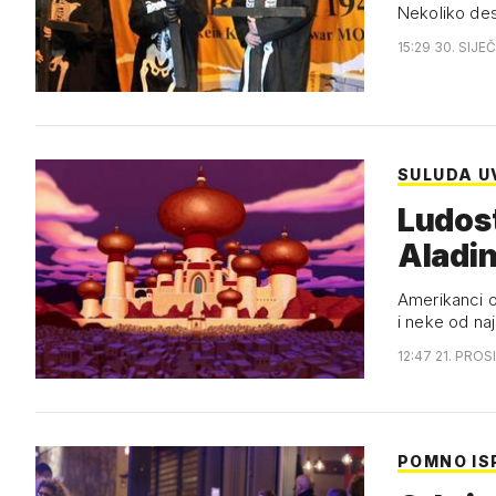
Nekoliko des
15:29 30. SIJE
SULUDA U
Ludost
Aladin
Amerikanci o
i neke od na
12:47 21. PROS
POMNO IS