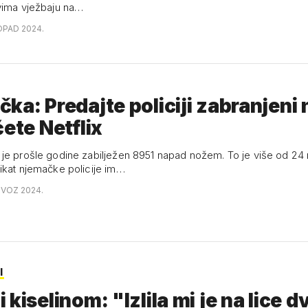
vima vježbaju na…
TOPAD 2024.
ka: Predajte policiji zabranjeni 
ćete Netflix
je prošle godine zabilježen 8951 napad nožem. To je više od 24
ikat njemačke policije im…
OVOZ 2024.
I
 kiselinom: "Izlila mi je na lice dv