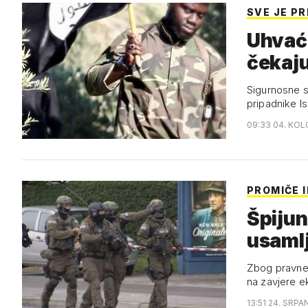
SVE JE P
Uhvaće
čekaju
Sigurnosne s
pripadnike I
09:33 04. KOL
PROMIČE 
Špijun
usaml
Zbog pravne i
na zavjere e
13:51 24. SRPA