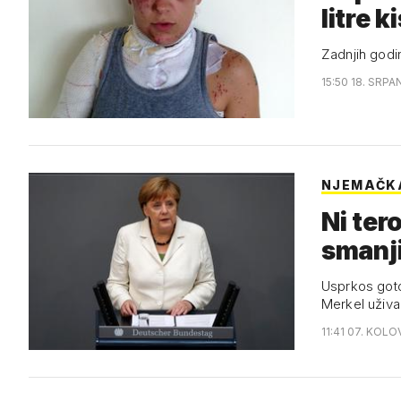
litre k
Zadnjih godin
15:50 18. SRPA
NJEMAČK
Ni ter
smanji
Usprkos goto
Merkel uživa
11:41 07. KOLO